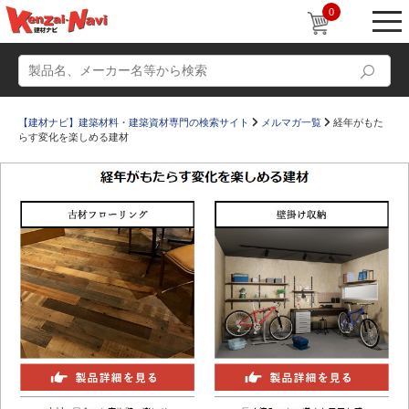
0
【建材ナビ】建築材料・建築資材専門の検索サイト
メルマガ一覧
経年がもた
らす変化を楽しめる建材
動画
ショールーム
かたなび
コラム
すまいリング
設計士インタビュー
Q＆A
販売・施工代理店募集
お気に入り