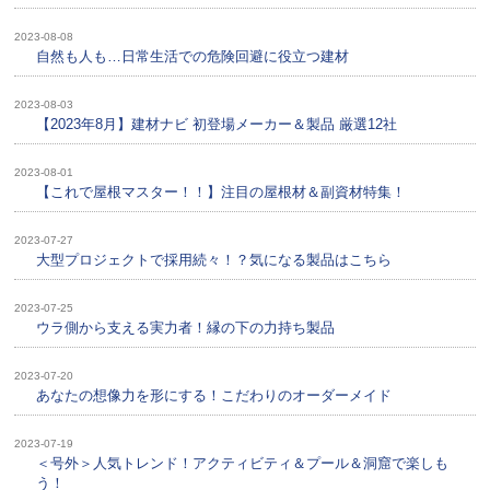
2023-08-08
自然も人も…日常生活での危険回避に役立つ建材
2023-08-03
【2023年8月】建材ナビ 初登場メーカー＆製品 厳選12社
2023-08-01
【これで屋根マスター！！】注目の屋根材＆副資材特集！
2023-07-27
大型プロジェクトで採用続々！？気になる製品はこちら
2023-07-25
ウラ側から支える実力者！縁の下の力持ち製品
2023-07-20
あなたの想像力を形にする！こだわりのオーダーメイド
2023-07-19
＜号外＞人気トレンド！アクティビティ＆プール＆洞窟で楽しも
う！