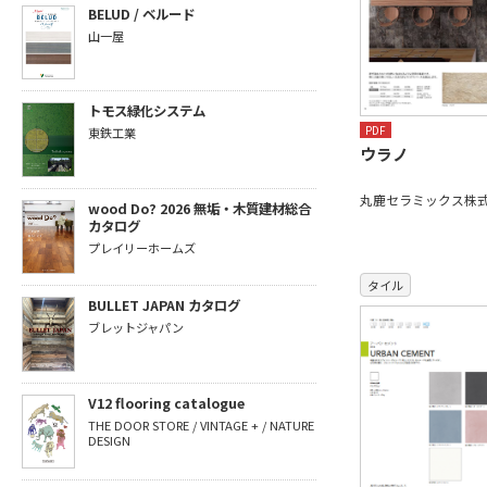
BELUD / ベルード
山一屋
トモス緑化システム
PDF
東鉄工業
ウラノ
丸鹿セラミックス株
wood Do? 2026 無垢・木質建材総合
カタログ
プレイリーホームズ
タイル
BULLET JAPAN カタログ
ブレットジャパン
V12 flooring catalogue
THE DOOR STORE / VINTAGE + / NATURE
DESIGN