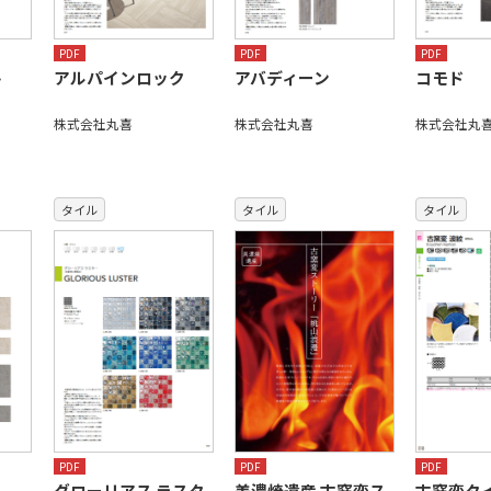
PDF
PDF
PDF
ト
アルパインロック
アバディーン
コモド
株式会社丸喜
株式会社丸喜
株式会社丸
タイル
タイル
タイル
PDF
PDF
PDF
グローリアス ラスタ
美濃焼遺産 古窯変ス
古窯変タ