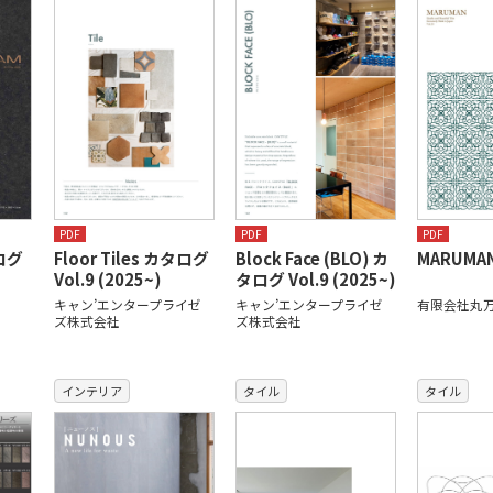
PDF
PDF
PDF
ログ
Floor Tiles カタログ
Block Face (BLO) カ
MARUMAN
Vol.9 (2025~)
タログ Vol.9 (2025~)
キャン’エンタープライゼ
キャン’エンタープライゼ
有限会社丸
ズ株式会社
ズ株式会社
インテリア
タイル
タイル