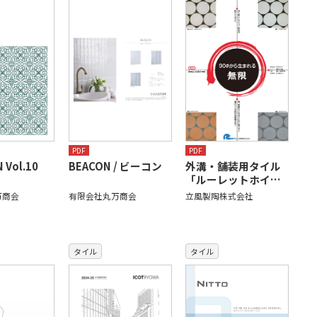
PDF
PDF
 Vol.10
BEACON / ビーコン
外溝・舗装用タイル
「ルーレットホイ…
万商会
有限会社丸万商会
立風製陶株式会社
タイル
タイル