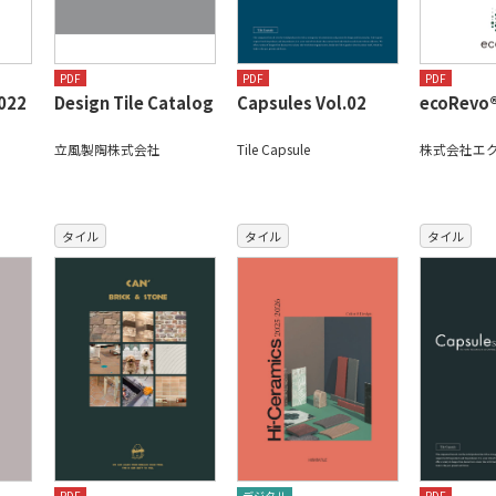
PDF
PDF
PDF
22
Design Tile Catalog
Capsules Vol.02
ecoRev
立風製陶株式会社
Tile Capsule
株式会社エ
タイル
タイル
タイル
PDF
デジタル
PDF