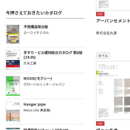
今押さえておきたいカタログ
PDF
アーバンセメン
不燃構造用合板
エーワイケミカル
株式会社丸喜
手すり・ビル建材総合カタログ 第8版
タイル
(24.05)
久米工業
MOXIE(モクシー)
グローバルリッチ・ジャパン
Hanger pipe
Metal Life( 寿産業)
PDF
ヴェッキオ