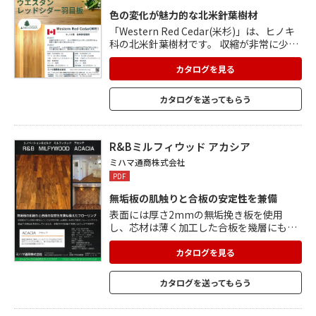
色の変化が魅力的な北米針葉樹材
「Western Red Cedar(米杉)」は、ヒノキ
科の北米針葉樹材です。 収縮が非常に少な
く、反りや割れなどに対し安定性がある性
質で、優れた耐久性を持ちます。 辺材は白
カタログを見る
色で、心材は暗褐色から鮮紅色まで色の変
化が楽しめます。 その魅力的な濃淡差によ
カタログを送ってもらう
り、個性豊かな室内空間を演出することが
できます。 無塗装製。
R&Bミルフィウッド アカシア
ミハマ通商株式会社
PDF
無垢板の肌触りと合板の安定性を兼備
表面には厚さ2mmの無垢挽き板を使用
し、芯材は薄く加工した合板を幾層にも重
ねることで、無垢の肌触りと合板の安定性
を兼ね備えた床暖房対応のフローリング。
カタログを見る
表面の無垢材に使用しているアカシアは、
辺材と芯材の色のコントラストが美しく、
カタログを送ってもらう
様々な色が混ざりあった迫力のある表情豊
かな材です。 長さが909mmと短めサイズ
なので、リノベーションでも使いやすい。