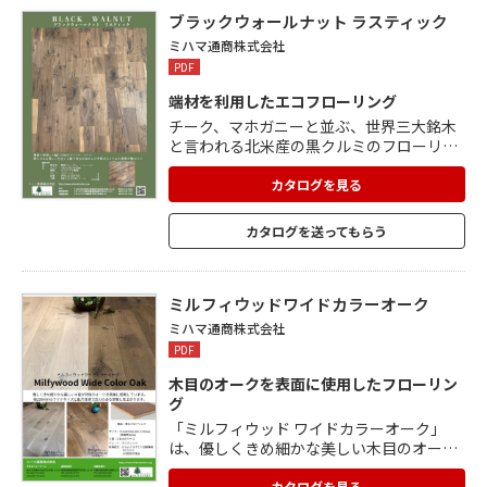
ブラックウォールナット ラスティック
ミハマ通商株式会社
PDF
端材を利用したエコフローリング
チーク、マホガニーと並ぶ、世界三大銘木
と言われる北米産の黒クルミのフローリン
グ。 強く粘りがあり狂いも少ない材です。
紫系の灰色がかった独特の茶色とその木目
カタログを見る
から家具でも多く使われています。 節を生
かしたナチュラル感縊れるラスティック調
カタログを送ってもらう
で、荒々しく力強いイメージ。 個性的な家
具にも負けず空間を際立たせてくれます。
ミルフィウッドワイドカラーオーク
ミハマ通商株式会社
PDF
木目のオークを表面に使用したフローリン
グ
「ミルフィウッド ワイドカラーオーク」
は、優しくきめ細かな美しい木目のオーク
を表面に使用した複合フローリングです。
190mmの幅広乱尺は迫力があり、広い室
カタログを見る