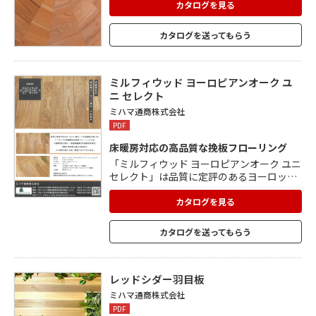
カタログを見る
カタログを送ってもらう
ミルフィウッド ヨーロピアンオーク ユ
ニ セレクト
ミハマ通商株式会社
PDF
床暖房対応の高品質な挽板フローリング
「ミルフィウッド ヨーロピアンオーク ユニ
セレクト」は品質に定評のあるヨーロッパ
産オークを表面材に使用した、ユニタイプ
の床暖房対応挽板フローリングです。 寸法
カタログを見る
安定性が高いので、高温床暖房にもおすす
め。 表面には浮造り加工が施され、より自
カタログを送ってもらう
然な触り心地、質感となっています。 オイ
ル塗装、ウレタンマット塗装があります。
レッドシダー羽目板
ミハマ通商株式会社
PDF