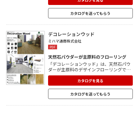
内やホテルのテーブルなどに使用されてい
ます。カラーバリエーションは、「ホワイ
カタログを送ってもらう
ト」と「ブラウン」の2色展開。地球環境
に優しくエコな木材を厳選しており、ホル
ムアルデヒド放散等級F☆☆☆☆を取得済
み。JAS認定工場品です。
デコレーションウッド
ミハマ通商株式会社
PDF
天然石パウダーが主原料のフローリング
「デコレーションウッド」は、天然石パウ
ダーが主原料のデザインフローリングで
す。 SPC層・木目シート・対摩耗層・UV塗
装の構造でできており、紫外線や衝撃・キ
カタログを見る
ズ・汚れに強く、床暖房にも対応していま
す。形状安定性も高く機能性に優れてお
カタログを送ってもらう
り、施工性も良いので商業施設やペットに
も対応できます。 カラーバリエーション
は、「オークホワイト」と「オークマロ
ン」の2色をご用意しています。