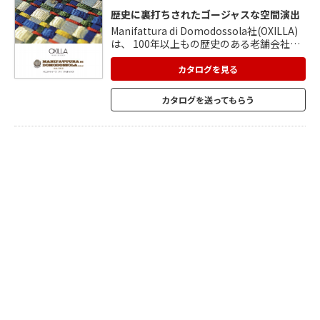
歴史に裏打ちされたゴージャスな空間演出
Manifattura di Domodossola社(OXILLA)
は、 100年以上もの歴史のある老舗会社で
す。 イタリア、フランスの超高級ブランド
のバッグやシューズ、 ベルトなどの資材を
カタログを見る
提供してきました。同じクオリティーの 素
材を内装用マテリアルとしてご使用いただ
カタログを送ってもらう
けます。 皮や銅線、コルクやウールなどを
使って、一目でわかる イタリアメーカーな
らではの高級感を演出します。 家具や壁面
の高級演出としてご利用ください。