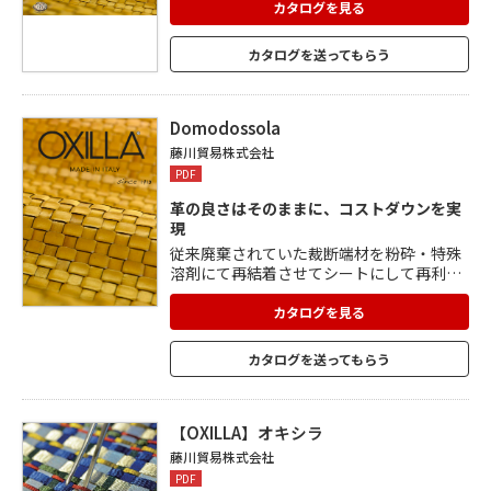
カタログを見る
カタログを送ってもらう
Domodossola
藤川貿易株式会社
PDF
革の良さはそのままに、コストダウンを実
現
従来廃棄されていた裁断端材を粉砕・特殊
溶剤にて再結着させてシートにして再利
用。 革本来の輝き・しなやかさはそのまま
に、シート状にした事により「長さ」の制
カタログを見る
限がなくなり、は本革と比べても 40%以上
お安くなります。 素材は 90%以上が天然の
カタログを送ってもらう
素材を再生利用したもので全てイタリア
製。 牛革と同じく水溶性染料を使い色染め
しており、EUの法律を遵守。
【OXILLA】オキシラ
藤川貿易株式会社
PDF