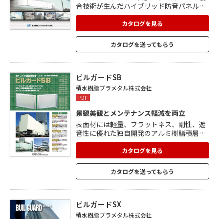
合技術が生んだハイブリッド防音パネル。
セキスイが独自に開発したアルミ樹脂積層
複合板「プラメタル」を使用し各種構成素
カタログを見る
材の特性を生かした高性能防音パネルや、
優れた特性を持つポリカーボネートを表面
カタログを送ってもらう
材とした採光防音パネルなどがあります。
親水性の作用で発現する「セルフクリーニ
ング機能」により、ランニングコストの低
減に貢献。 運送効率もよく、ほぼ 100%リ
ビルガードSB
サイクルが可能なエコ製品。
積水樹脂プラメタル株式会社
PDF
景観美観とメンテナンス軽減を両立
表面材には軽量、フラットネス、剛性、遮
音性に優れた独自開発のアルミ樹脂積層複
合板「プラメタル」を使用。 凹凸がなく美
観性に優れ、都市のビル外装材と同等の高
カタログを見る
級感を表現。 パネル表面側には固定用ビス
頭がないため、スッキリとした外観を実
カタログを送ってもらう
現。 軽量でありながら優れた耐久性を有
し、防錆・防水・耐水・防火性能も保持。
用途に応じて、防音と採光防音の2種類から
選べます。
ビルガードSX
積水樹脂プラメタル株式会社