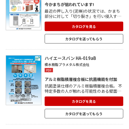
今かまちが狙われています!
最近の押し入り(泥棒)の状況では、かまち
部分に対して「切り裂き」を行い侵入する
ケースが多くなっています。 「かまちえー
すW+」は、切り裂きを行いにくくするた
カタログを見る
め、従来の「かまちえーす」に特殊シート
を積層した構成で、総厚6mm。 防犯対応
カタログを送ってもらう
としてだけでなく、遮音性や保温性の向上
も期待できます。 通常の1枚ガラス用サッ
シは溝幅が9mmで、取り付けられる最大幅
は6.8mm。 ビードを変えるだけで取り付
ハイエースバン HA-019aB
け可能で、シーリングでも通常通りの施工
積水樹脂プラメタル株式会社
が可能です。
PDF
アルミ樹脂積層複合板に抗菌機能を付加
抗菌塗装仕様のアルミ樹脂積層複合板。 不
特定多数の人が触れる可能性のある壁面
や、衛生管理が要求される壁面に最適で
す。 公衆トイレや駅構内、病院などの壁面
カタログを見る
や、冷蔵庫や保冷庫の内装材など、さまざ
まな用途に使用可能。 面材のアルミシート
カタログを送ってもらう
に特殊塗装を施してあるので、耐久性、耐
候性、耐食性、耐汚染性、耐摩耗性に優れ
ています。 軽量で加工しやすいので、施工