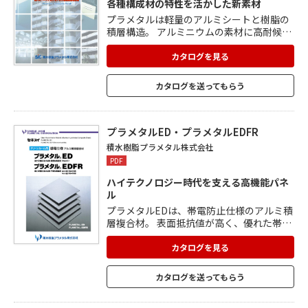
各種構成材の特性を活かした新素材
プラメタルは軽量のアルミシートと樹脂の
積層構造。 アルミニウムの素材に高耐候性
樹脂焼付塗装を施してあるため、耐久性、
耐候性、耐食性、耐摩耗性に優れていま
カタログを見る
す。 剛性が高いためたわみも少なく、高い
強度も誇ります。 温度変化に対する寸法安
カタログを送ってもらう
定性に優れ、断熱性や遮音性能も保持。 軽
量のため施工がしやすく、作業の簡略化と
工期の短縮化を実現。 加工性に優れ、美し
い意匠設計が可能。
プラメタルED・プラメタルEDFR
積水樹脂プラメタル株式会社
PDF
ハイテクノロジー時代を支える高機能パネ
ル
プラメタルEDは、帯電防止仕様のアルミ積
層複合材。 表面抵抗値が高く、優れた帯電
防止機能、静電気防除効果を発揮。 電気特
性の持続性は抜群で、耐水性・耐摩擦性に
カタログを見る
優れており、温度変化に対しても、安定し
た性能を維持。 アルミニウムとプラスチッ
カタログを送ってもらう
クの積層構造なので、プラスチック単体の
素材に比べて腰が強く、耐衝撃性・耐久性