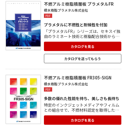
の簡略化と工期の短縮化も図れます。
不燃アルミ樹脂積層板 プラメタルFR
積水樹脂プラメタル株式会社
PDF
プラメタルに不燃性と耐候性を付加
「プラメタルFR」シリーズは、セキスイ独
自のラミネート技術と樹脂配合技術から生
まれたアルミ樹脂積層複合板「プラメタ
ル」をベースに、不燃性、軽量性、耐候
カタログを見る
性、剛性、美観性を実現。 優れた性能によ
り、ライフサイクルコスト低減や施工の簡
カタログを送ってもらう
略化、工期の短縮に貢献します。 FRW405
の標準色がスーパーメタリックシルバー、
ステンカラーメタリック、シャンパンカラ
ーメタリックの3色なので、幅広いデザイン
不燃アルミ樹脂積層板 FR305-SIGN
設計に対応可能。
積水樹脂プラメタル株式会社
PDF
多数の優れた性能を持ち、美しさも長持ち
特定のインクジェットメディアやフィルム
との組合せで、不燃材料認定を取得したア
ルミ樹脂積層複合板。 国土交通大臣の不燃
材料認定を取得。 防火性能が要求される部
カタログを見る
位で下地材としての使用に最適です。 アル