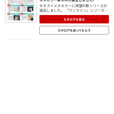
セキスイメタカラーに待望の新シリーズが
誕生しました。 「ワンライン」シリーズ セ
キスイ独自の新配合軟質樹脂を芯材に採用
することで、 曲面施工にも対応したステン
カタログを見る
レス意匠の巾木が登場。 曲面+直線の連続
施工も可能な長尺対応で継ぎ目のない 美し
カタログを送ってもらう
い仕上がりとなります。 また、長尺ロール
タイプ梱包のため、これまでは利用できな
かった 宅配便での配送や普通車、エレベー
ターを用いて施工現場までの 輸送も可能と
なり、運搬性も大きく向上しています。 ぜ
ひお試しください。