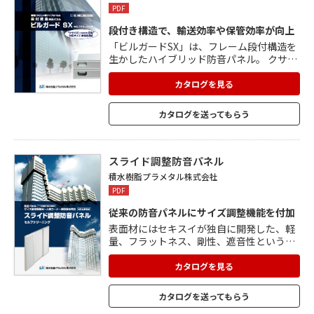
PDF
段付き構造で、輸送効率や保管効率が向上
「ビルガードSX」は、フレーム段付構造を
生かしたハイブリッド防音パネル。 クサビ
式足場に対応できる1800用サイズを新たに
ラインナップ。 防音性能とパネル強度をさ
カタログを見る
らに高め、構成部材の見直しにより軽量化
を実現。 段付きアルミフレーム構造のた
カタログを送ってもらう
め、従来品の2倍の枚数が運搬でき、輸送コ
ストが従来の1/2になります。 保管効率も
約2倍にアップ。 セルフクリーニング機能
付塗装を施しており、雨水で汚れが落ち易
スライド調整防音パネル
く、使用後の洗浄が容易。
積水樹脂プラメタル株式会社
PDF
従来の防音パネルにサイズ調整機能を付加
表面材にはセキスイが独自に開発した、軽
量、フラットネス、剛性、遮音性という優
れた特長を持つ、アルミ樹脂積層複合板
「プラメタル」を使用。 伸縮式サイズ自在
カタログを見る
調整パネルなので、各現場それぞれで生じ
る不規則なスパンに対応可能。 クランプ長
カタログを送ってもらう
穴仕様を利用することで、入り隅部に生じ