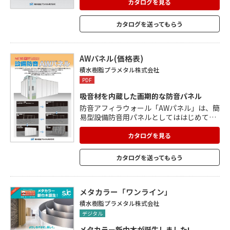
ルの遮音面には、独自の技術で開発したプ
カタログを見る
ラメタル(アルミ樹脂積層複合材)を採用。
吸音材と組み合わせることで防音性能を高
カタログを送ってもらう
めています。 吸音面にはパンチングプラメ
タルを使用し、パンチングの開口部から入
った音を多孔質樹脂により音のエネルギー
から熱エネルギーに変えて騒音を低減。
AWパネル(価格表)
積水樹脂プラメタル株式会社
PDF
吸音材を内蔵した画期的な防音パネル
防音アフィラウォール「AWパネル」は、簡
易型設備防音用パネルとしてははじめて吸
音材を内蔵。 工場や設備周辺にもたらす騒
音を大きく低減させ、周辺環境を守りなが
カタログを見る
ら円滑な経済活動をサポート。 設置の際に
は、一般で販売されている単管パイプをメ
カタログを送ってもらう
イン材に使用するので、非常に簡単で安価
にすむことも魅力のひとつです。 さまざま
な騒音対策用途で使用できます。
メタカラー「ワンライン」
積水樹脂プラメタル株式会社
デジタル
メタカラー新巾木が誕生しました!