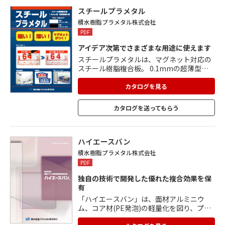
も抜群。 剛性はそのままに可能な限りの軽
量化を実現。 構成素材の優れた加工性を活
スチールプラメタル
かし、作業の簡略化と工期の短縮にも貢献
積水樹脂プラメタル株式会社
します。
PDF
アイデア次第でさまざまな用途に使えます
スチールプラメタルは、マグネット対応の
スチール樹脂複合板。 0.1mmの超薄型ス
チールを使用しているので非常に軽量。 厚
さはわずか1.5mmでマグネット対応なの
カタログを見る
で、薄型のパネルや掲示板、プライスボー
ドなどのニーズにぴったりの製品です。 事
カタログを送ってもらう
務所の壁面やパーティーションにも使用で
きます。 芯材にはソリッド樹脂を使用。
ハイエースバン
積水樹脂プラメタル株式会社
PDF
独自の技術で開発した優れた複合効果を保
有
「ハイエースバン」は、面材アルミニウ
ム、コア材(PE発泡)の軽量化を図り、プラ
メタルと比較して約35%の軽量化を実現。