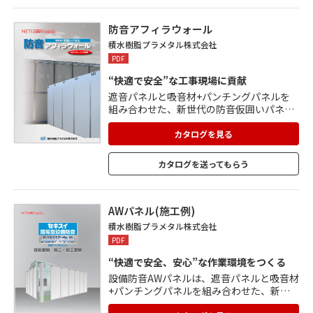
る隙間を塞ぐ機能もついている画期的なパ
ネルです。 仮設工業会認定品。
防音アフィラウォール
積水樹脂プラメタル株式会社
PDF
“快適で安全”な工事現場に貢献
遮音パネルと吸音材+パンチングパネルを
組み合わせた、新世代の防音仮囲いパネ
ル。 遮音面には、セキスイ独自の技術で開
発したプラメタル(アルミ・樹脂積層複合
カタログを見る
材)を採用し、吸音材と組み合わせることで
防音性能を高めています。 吸音面には、パ
カタログを送ってもらう
ンチングプラメタルを使用。 パンチングの
開口部から入った音を多孔質樹脂により音
のエネルギーから熱エネルギーに変えて騒
音を低減。 独自の新塗装技術でセルフクリ
AWパネル(施工例)
ーニング機能を可能にし、ランニングコス
積水樹脂プラメタル株式会社
トの低減を実現。
PDF
“快適で安全、安心”な作業環境をつくる
設備防音AWパネルは、遮音パネルと吸音材
+パンチングパネルを組み合わせた、新世
代の簡易型防音パネル。 設備防音AWパネ