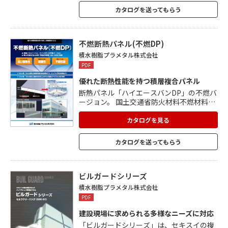
ミ樹脂積層複合技術により剛性が高く、ア
カタログを送ってもらう
ルミやスチールパネルと比較して、たわみ
や歪みの少ない、平滑性の高い表面を表
現。 経年変化や色あせがなく、光沢保持性
に優れ、いつまでも美しさを保ちます。 耐
不燃断熱パネル(不燃DP)
久性、耐候性、耐食性、耐汚染性、耐摩擦
積水樹脂プラメタル株式会社
性にも優れています。
PDF
優れた断熱性能を持つ積層複合パネル
断熱パネル「ハイエースバンDP」の不燃バ
ージョン。 国土交通省防火材料不燃材料認
定NM-4066を取得。 高い断熱性能を誇り、
12mm厚、18mm共に断熱等級は最高規格
カタログを見る
の「H-5」レベル。 高機能を有しながら、1
2mm厚、18mm共に㎡重量はアルミ3mm
カタログを送ってもらう
厚と同等の軽量さ。 表面構成素材は、FR2
02(不燃アルミ樹脂複合板)を使用。
ビルガードシリーズ
積水樹脂プラメタル株式会社
PDF
建設現場に求められる多様なニーズに対応
「ビルガードシリーズ」は、セキスイの複