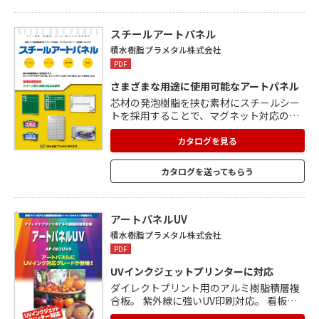
で、マグネット対応品。 カラーバリエーシ
ョンが豊富な「カラーアートパネル」、防
火性を求められる箇所に適した「不燃アー
スチールアートパネル
トパネル」もあります。
積水樹脂プラメタル株式会社
PDF
さまざまな用途に使用可能なアートパネル
芯材の発泡樹脂を挟む素材にスチールシー
トを採用することで、マグネット対応のメ
ッセージボードとしても利用できる便利さ
が加わりました。 マーカーやチョークが使
カタログを見る
用できる特殊塗装を施しています。 事務所
や工場などの掲示板やホワイトボード、ミ
カタログを送ってもらう
ーティングスペースのパーテーションとい
った用途に最適。 比重は、スチール単体に
比べて約1/7と軽量。 黒板等の事務用品の
部材として、グリーン購入法適合商品用部
アートパネルUV
材です。
積水樹脂プラメタル株式会社
PDF
UVインクジェットプリンターに対応
ダイレクトプリント用のアルミ樹脂積層複
合板。 紫外線に強いUV印刷対応。 看板な
ど屋外サインに最適です。 発泡樹脂を芯材