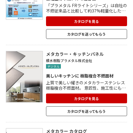
「プラメタル FRライトシリーズ」は自社の
不燃従来品と比較して約37%軽量化した、
最軽量の不燃アルミ複合板です。 軽量化に
よって施工スピードがUPし、組立時間の短
カタログを見る
縮にもつながります。 運送効率がUPし、輸
送コストやCO2排出量の削減にも貢献。 片
カタログを送ってもらう
面フッ素系樹脂焼付塗装で、高い耐候性を
有し、エントランス庇天井パネルなどの屋
外使用に最適。
メタカラー・キッチンパネル
積水樹脂プラメタル株式会社
デジタル
美しいキッチンに 樹脂複合不燃面材
上質で美しい耀きのメタカラーステンレス
樹脂複合不燃面材。 意匠性、施工性にも優
れた不燃面材として、耐火性能を 要する内
装への採用が増えております。 サイズやバ
カタログを見る
リエーションをさらに追加し、店舗からマ
ンション、 一般住居まで幅広くご利用いた
カタログを送ってもらう
だけます。 更品質な空間づくりをお手伝い
します。 国土交通大臣認定(不燃材料)認定
番号NM-1966 サイズは2種類 外観カラーは
ヘアーラインです。 用途:キッチンパネル/
メタカラー カタログ