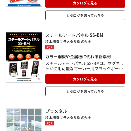
に使用し、アルミニウムシートでサンドし
カタログを見る
た積層構造。 片面はダイレクトプリント用
(UVインク対応)ポリエステル系樹脂焼付塗
カタログを送ってもらう
装、反対の面はサービス塗装(オフホワイト
色)。 国土交通省 難燃材料認定品。
スチールアートパネル SS-BM
積水樹脂プラメタル株式会社
PDF
カラー鋼板や金属板に代わる新素材
スチールアートパネル SS-BMは、マグネッ
トが使用可能なマーカー用ブラックボー
ド。 従来のアートパネルの積層構造に対
し、芯材の発泡樹脂を挟む素材に特殊塗装
カタログを見る
を施したスチールシートを採用すること
で、マグネットの使用が可能となりまし
カタログを送ってもらう
た。 比重がスチール単体に比べて約1/7と
軽量。 さまざまな用途に使用できます。
プラメタル
積水樹脂プラメタル株式会社
PDF