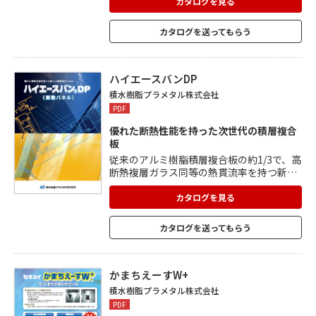
プラメタルのエコノミータイプとして現場
カタログを見る
のニーズに応え、幅広い用途に最適。 ひと
つひとつの素材構成が剛性と軽量性、加工
カタログを送ってもらう
性を同時に実現。 耐久性、耐候性、耐食
性、耐汚染性、耐摩耗性に優れています。
芯材に独立発泡樹脂を使用しているため、
耐水性にも優れています。
ハイエースバンDP
積水樹脂プラメタル株式会社
PDF
優れた断熱性能を持った次世代の積層複合
板
従来のアルミ樹脂積層複合板の約1/3で、高
断熱複層ガラス同等の熱貫流率を持つ新省
エネルギー基準にマッチした新しい断熱パ
ネル。 冬場は室内暖房熱を逃さず、また夏
カタログを見る
場は日射熱を大幅に抑え冷房効率を高めま
す。 高発泡スチロールを芯材に、両面にア
カタログを送ってもらう
ルミ樹脂積層複合板(ハイエースバン)を複
合。 軽量でありながら剛性と断熱性を実
現。 構成素材の特性を活かして、優れた加
工性を保持。 柄やカラーも豊富に取り揃え
かまちえーすW+
ています。
積水樹脂プラメタル株式会社
PDF