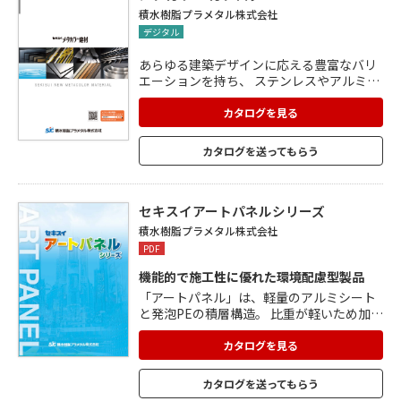
厨房その他不燃使用の内外装など。 価格、
積水樹脂プラメタル株式会社
サイズ、施工マニュアルをご覧ください。
デジタル
あらゆる建築デザインに応える豊富なバリ
エーションを持ち、 ステンレスやアルミな
どメタリック素材を活かした多彩な 表面加
工により、個性的な輝きを備えておりま
カタログを見る
す。 1)ステンレス箔+樹脂 軽量で加工しや
すいステンレス複合材 基材には高輝度ABS
カタログを送ってもらう
樹脂を。 2)ステンレス箔+アルミ型材 アル
ミ型材をステンレス箔でラッピングする新
しい発送。 3)アルミ箔+樹脂 軽量で加工性
に優れたアルミ複合材。多彩なカラーバリ
セキスイアートパネルシリーズ
エーション。 製品一覧リスト、施工実績な
積水樹脂プラメタル株式会社
どカタログをご覧ください。
PDF
機能的で施工性に優れた環境配慮型製品
「アートパネル」は、軽量のアルミシート
と発泡PEの積層構造。 比重が軽いため加
工・施工の簡略化と作業の軽減が図れ、剛
性が高くたわみ、ひずみが少なくフラット
カタログを見る
性に優れています。 優れた耐久性、耐候
性、耐食性、耐汚染性、耐摩耗性、耐水性
カタログを送ってもらう
を発揮。 「スチールアートパネル」は軽量