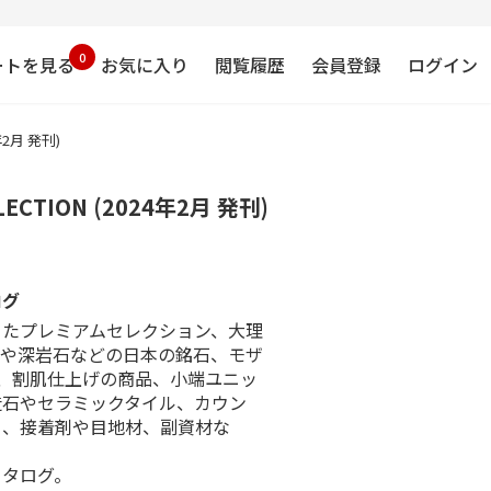
0
ートを見る
お気に入り
閲覧履歴
会員登録
ログイン
4年2月 発刊)
ELECTION (2024年2月 発刊)
ログ
ったプレミアムセレクション、大理
石や深岩石などの日本の銘石、モザ
、割肌仕上げの商品、小端ユニッ
造石やセラミックタイル、カウン
ト、接着剤や目地材、副資材な
カタログ。