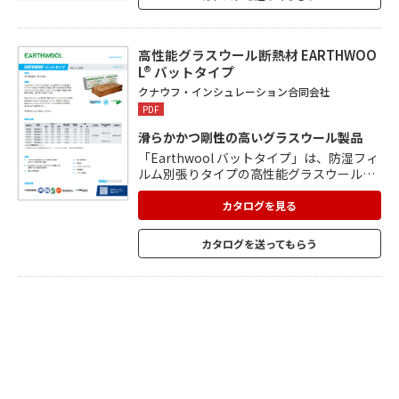
高性能グラスウール断熱材 EARTHWOO
L® バットタイプ
クナウフ・インシュレーション合同会社
PDF
滑らかかつ剛性の高いグラスウール製品
「Earthwool バットタイプ」は、防湿フィ
ルム別張りタイプの高性能グラスウール製
品です。 グラスウールは、原材料の最大8
0%にリサイクルガラスを使用。 植物由来
カタログを見る
の結合剤を使用した製造により、ホルムア
ルデヒドやフェノールなど有害な化学物質
カタログを送ってもらう
を含まない安全な断熱材です。 断熱性、気
密性に優れた快適な住宅を実現。 ソフトな
手触りで快適な作業環境が実現し、 施工性
にも優れています。