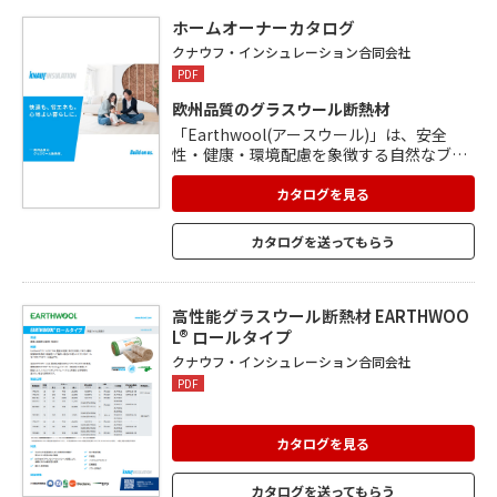
学物質を含みません。
ホームオーナーカタログ
クナウフ・インシュレーション合同会社
PDF
欧州品質のグラスウール断熱材
「Earthwool(アースウール)」は、安全
性・健康・環境配慮を象徴する自然なブラ
ウンカラーが特長の断熱材です。 独自の植
物由来バインダー「ECOSE® Technolog
カタログを見る
y」を採用し、有害な化学物質、染料、着色
料を含みません。 「SUPAFIL(スーパーフィ
カタログを送ってもらう
ル)」は、家の隅々まで快適さを届ける吹込
み用グラスウール断熱材です。 リサイクル
ガラスを主原料としたプライマリーウール
は、優れた断熱性能と安定した品質を実
高性能グラスウール断熱材 EARTHWOO
現。
L® ロールタイプ
クナウフ・インシュレーション合同会社
PDF
カタログを見る
カタログを送ってもらう