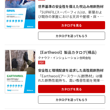
世界基準の安全性を備えた吹込み用断熱材
「SUPAFIL(スーパーフィル)は、新築およ
び既存の家屋における天井や屋根・床・壁
の断熱を目的として開発された、高性能吹
込み用グラスウール断熱材です。 リサイク
カタログを見る
ルガラスを主原料とした環境に優しい素材
で、ホルムアルデヒドや難燃剤など有害な
カタログを送ってもらう
物質を使用していないため、安心してご利
用いただけます。 高い断熱性能はもちろ
ん、吸音性能も優れています。
【Earthwool】製品カタログ(裸品)
クナウフ・インシュレーション合同会社
PDF
安全性と環境配慮を追求した高性能断熱材
「Earthwool(アースウール)断熱材」は優
れた断熱性能持ち、高い吸音性能を発揮。
撥水性に優れ、高い剛性、不燃性も有しま
す。 従来のグラスウール断熱材より臭いが
カタログを見る
少なく、ソフトな手触りで快適な施工が実
現。 Earthwool(アースウール)は最大80%
カタログを送ってもらう
のリサイクルガラスを使用して作られ、ホ
ルムアルデヒドやフェノールなど有害な化