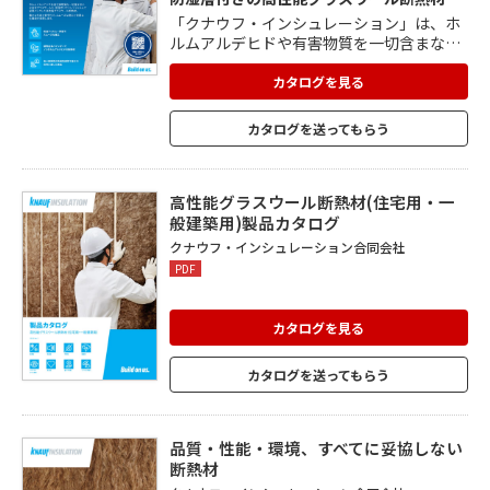
「クナウフ・インシュレーション」は、ホ
ルムアルデヒドや有害物質を一切含まない
安全なグラスウールを、防湿層付きポリエ
チレンフィルムで全面パックした高性能グ
カタログを見る
ラスウール断熱材です。 防湿フィルム一体
型で施工もスムーズ。 植物由来バインダー
カタログを送ってもらう
(結合材)を使用し、人にも環境にもやさし
い安心な製品で、快適な住環境を実現。 高
い断熱性と防湿気密性で、省エネ住宅に適
した商品です。
高性能グラスウール断熱材(住宅用・一
般建築用)製品カタログ
クナウフ・インシュレーション合同会社
PDF
カタログを見る
カタログを送ってもらう
品質・性能・環境、すべてに妥協しない
断熱材