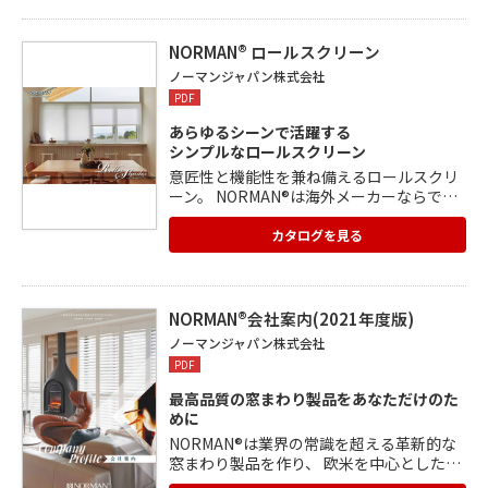
ーンで、お部屋のイメージを自由自在に変
えることができます。
NORMAN® ロールスクリーン
ノーマンジャパン株式会社
PDF
あらゆるシーンで活躍する
シンプルなロールスクリーン
意匠性と機能性を兼ね備えるロールスクリ
ーン。 NORMAN®は海外メーカーならでは
の特色ある生地が人気で、シーンを問わ
ず、洗練された生地そのものの魅力でお部
カタログを見る
屋を彩ります。
NORMAN®会社案内(2021年度版)
ノーマンジャパン株式会社
PDF
最高品質の窓まわり製品をあなただけのた
めに
NORMAN®は業界の常識を超える革新的な
窓まわり製品を作り、 欧米を中心とした20
の国と地域で愛用されています。 『会社案