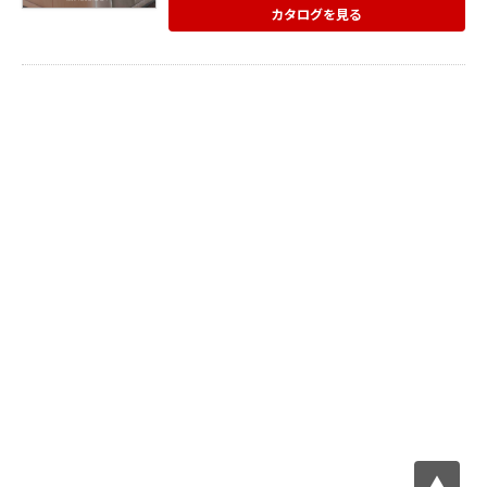
内』ではNORMAN®のものづくりへのこだ
カタログを見る
わりや、 製品ラインナップを掲載していま
す。
▲