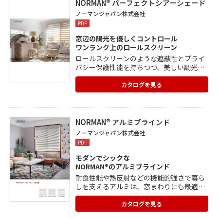
ひとつの製品をお届けいたします。
NORMAN® パーフェクトシアーシェード
ノーマンジャパン株式会社
PDF
窓辺の陽光を優しくコントロール
ワンランク上のロールスクリーン
ロールスクリーンのような遮蔽性とプライ
バシー保護性能を持ちつつ、美しい調光機
能を兼ね備えた革新的調光スクリーン。 機
能性はもちろん、細部のデザインにもこだ
カタログを見る
わったデザインにも注目です。
NORMAN® アルミブラインド
ノーマンジャパン株式会社
PDF
モダンでシックな
NORMAN®のアルミブラインド
耐食性能や熱反射などの機能的強さで暮ら
しを支えるアルミは、窓まわりにも最適の
素材。 NORMAN®のアルミブラインドはモ
ダンでシックな26色をラインナップ。 近代
カタログを見る
的なメタリックトーンや鮮やかなポップト