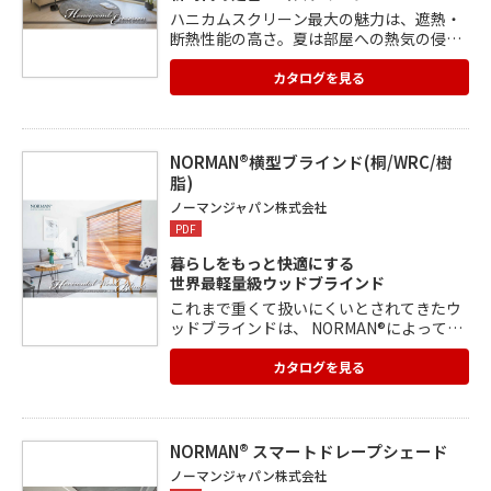
ハニカムスクリーン最大の魅力は、遮熱・
断熱性能の高さ。夏は部屋への熱気の侵入
を抑え、冬は部屋からの暖気の流出を抑え
ます。 NORMAN®では多彩な操作メカを用
カタログを見る
意。サイズや使用用途によって、 より適し
たハニカムスクリーンを選ぶことができま
す。
NORMAN®横型ブラインド(桐/WRC/樹
脂)
ノーマンジャパン株式会社
PDF
暮らしをもっと快適にする
世界最軽量級ウッドブラインド
これまで重くて扱いにくいとされてきたウ
ッドブラインドは、 NORMAN®によって革
新的に進化しました。 従来ブラインドの約
50%も軽く、100%柾目採りの桐材を使う
カタログを見る
ことで、 変形や歪みに強いのも大きな特長
です。
NORMAN® スマートドレープシェード
ノーマンジャパン株式会社