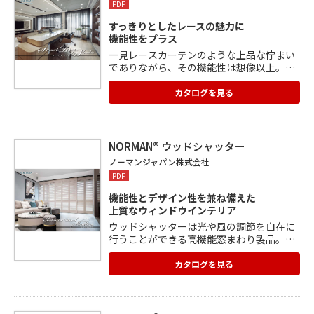
PDF
すっきりとしたレースの魅力に
機能性をプラス
一見レースカーテンのような上品な佇まい
でありながら、その機能性は想像以上。バ
トン操作によってシェードが回転、ブライ
ンドと同様の動きとなり、調光角度やプラ
カタログを見る
イバシーを調整できます。 また、バーチカ
ルブラインド特有のボトムコードがないた
め、安心・安全にお使いいただけます。 *2
019年キッズデザイン賞 審査委員長特別
NORMAN® ウッドシャッター
賞、2020年グッドデザイン賞、レッドドッ
ノーマンジャパン株式会社
トデザイン賞2020 ベスト・オブ・ザ・ベス
PDF
ト受賞
機能性とデザイン性を兼ね備えた
上質なウィンドウインテリア
ウッドシャッターは光や風の調節を自在に
行うことができる高機能窓まわり製品。視
界を確保しつつプライバシーを守るなど、
快適な暮らしに欠かせない機能が凝縮され
カタログを見る
ています。 引き戸や折れ戸といった仕様、
豊富なカラーバリエーション(全67色)な
ど、完全オーダーメイドで製作し、世界で