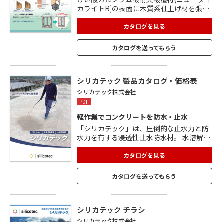
カライトR)の表面に木質系仕上げ材を張っ
た工法で耐火構造認定を取得。 認定上,樹種
の制約はなく、地域産材の活用など、任意
カタログを見る
の木材資源を利用できます。 合板・単板積
層材・集成材・製材が使用でき,接合部は実
カタログを送ってもらう
加工も可能。 留付け部は埋め木で隠すこと
もできます。 木材を張る面は自由に選べま
す。 耐火構造且つ仕上げ材となるため、コ
ンパクトに納まり、工期の短縮にもつなが
シリカテック 製品カタログ・価格表
ります。
シリカテック株式会社
PDF
軽作業でコンクリートを防水・止水
「シリカテック」は、圧倒的な止水力と防
水力を有する浸透性止水防水材。 水溶解性
が高く止水能力に優れており、微細な水路
や空隙を塞いでコンクリート自体を厚い防
カタログを見る
水層に改善します。 高いひび割れ抑止力を
発揮し、鉄筋をサビからガード。 最長20年
カタログを送ってもらう
間の連盟防水保証書も発行。 無色透明な液
体材料なので意匠性も変わらず、着色タイ
プは紫外線で透明になります。 工期の短縮
により、低コスト・環境負荷も軽減。
シリカテック チラシ
シリカテック株式会社