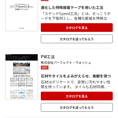
進化した特殊接着テープを用いた工法
「ステンドSpeed工法」とは、せっこうボ
ードを下張材とし、各種化粧板を特殊な両
面テープのみで張り付ける接着工法。 内壁
だけでなく天井の施工も可能。 施工が簡単
カタログを見る
で、施工スピードが格段にアップします。
弾性のある接着テープを使用するため、外
カタログを送ってもらう
部からの衝撃・振動や、膨張・収縮といっ
た力を吸収・緩和し、部材を保護。 接着剤
を使用しないので、廃棄物も軽減できま
す。
PW工法
株式会社パーフェクト・ウォッシュ
PDF
石材やタイルをよみがえらせ、美観を保つ
石材はデリケートで、非常に汚れやすい性
質を持っています。 タイルも石材同様、水
を吸い込み、さまざまな要因で汚れること
も多いのです。 独自開発の洗浄剤「パーフ
カタログを見る
ェクトクリーナー」であらゆる石材やタイ
ルをよみがえらせ、コーティング剤「パー
カタログを送ってもらう
フェクトコート」で美観の維持を可能にし
ます。 「浸透性吸収防止剤塗布施工」、