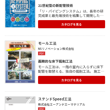
献します。
21世紀型の新配管技術
「リ・パイピングシステム」は、長年の研
究成果と最先端技術を結集して開発した、
画期的な新管取替工法。 あらゆる建物に適
応し、従来工法には多くのメリットを持っ
カタログを見る
ています。 スピーディーな作業で現場工期
を短縮。 特許サイレントクリーンコア工法
の確かな高精度施工により、騒音・埃を8
0%カット。 優れたコストパフォーマンス
モール工法
で低コストを実現しました。 床下配管の引
NSリノベーション株式会社
替工事では、特殊地盤改良剤の注入によ
PDF
り、地盤の補強や耐震性等を考えて復旧。
画期的な床下掘削工法
モール工法は、一階の室内に入らずに床下
配管を取替える、独自の掘削工法。 施工実
績全国No.1を誇ります。 一階住宅の床コン
クリートを粉砕して開口する必要がないの
カタログを見る
で、工事中でも住民の一時退避が不要。 屋
外での作業が中心なので、騒音や塵埃を大
幅に軽減。 建物の地中梁を傷つけることも
なく、工事後は掘削部に流動性地盤改良剤
ステンドSpeed工法
を注入し完全に埋め戻すため、建物の強度
株式会社エーアンドエーマテリアル
低下の心配もありません。
PDF