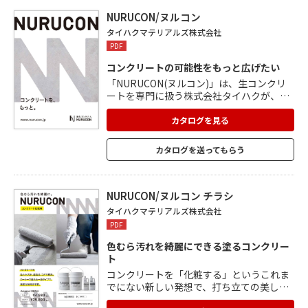
るので、リニューアル・リノベーションに
最適。 厚み20mm以上のタイルであれば選
NURUCON/ヌルコン
定自由。
タイハクマテリアルズ株式会社
PDF
コンクリートの可能性をもっと広げたい
「NURUCON(ヌルコン)」は、生コンクリ
ートを専門に扱う株式会社タイハクが、誰
でも簡単にコンクリートに触れられるよう
に開発したプロダクト。 コンクリートを
カタログを見る
「化粧する」という、これまでにないまっ
たく新しい発想の化粧剤。 刷毛やローラー
カタログを送ってもらう
で塗るだけで、打ち立ての美しいコンクリ
ートが再現可能。 すべての材料が入った1
液タイプで、高度な技術は不要。 誰でも手
軽に「塗れる」コンクリートです。
NURUCON/ヌルコン チラシ
タイハクマテリアルズ株式会社
PDF
色むら汚れを綺麗にできる塗るコンクリー
ト
コンクリートを「化粧する」というこれま
でにない新しい発想で、打ち立ての美しさ
を再現する化粧剤。 必要なのは、刷毛やロ