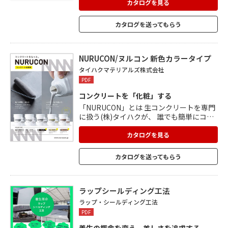
ーラーだけ。 すべての材料が入った1液タ
カタログを見る
イプだから、混ぜるだけで準備完了。 高度
な技術や材料は何も要りません。 コンクリ
カタログを送ってもらう
ートの美しさを求められる施工現場や、DIY
リフォームのチャレンジなど、さまざまな
用途に使用できます。
NURUCON/ヌルコン 新色カラータイプ
タイハクマテリアルズ株式会社
PDF
コンクリートを「化粧」する
「NURUCON」とは 生コンクリートを専門
に扱う(株)タイハクが、 誰でも簡単にコン
クリートに触れられるように 開発したプロ
ダクトです。 誰でも手軽に「塗れる」 すべ
カタログを見る
ての材料が入った1液タイプだから、混ぜ
るだけで準備完了。 コンクリートの美しさ
カタログを送ってもらう
を求める施工現場やDIYリフォームにも。
カラータイプ GRAY、WHITE 新色カラータ
イプ BLACK、SAND、BRICK 新色カラータ
イプをご希望の方は、 まずはお問い合わせ
ラップシールディング工法
ください。 【※サンプル希望のお客様へ】
ラップ・シールディング工法
サンプルにつきましては、ご準備が出来次
PDF
第、 順次発送させて頂いております。