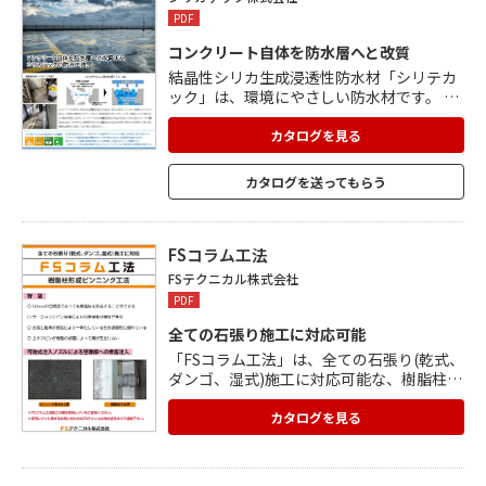
PDF
コンクリート自体を防水層へと改質
結晶性シリカ生成浸透性防水材「シリテカ
ック」は、環境にやさしい防水材です。 独
自の止水メカニズムで長期保証を実現。 長
年の経験と実績から、躯体と工法の適不適
カタログを見る
を的確に判断し、技術熟練工による現場で
の指導でより確実な工事を実施。 コンクリ
カタログを送ってもらう
ートへの水の浸透を阻止して鉄筋をサビか
ら守り、コンクリートの長寿命化を実現。
シリカテックは施工直後からすぐ使え、大
幅な工期の短縮も可能です。
FSコラム工法
FSテクニカル株式会社
PDF
全ての石張り施工に対応可能
「FSコラム工法」は、全ての石張り(乾式、
ダンゴ、湿式)施工に対応可能な、樹脂柱形
成ピンニング工法です。 50mmの空間部で
あっても樹脂柱を形成することができ、ラ
カタログを見る
ージネックピン併用により固定強度が確保
できます。 石版と躯体が樹脂により一体化
しているため耐震性に優れ、全ネジピンが