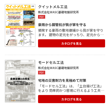
「塗膜性防汚処理剤」、「特殊洗浄施
工」、「石材研磨施工」、「製品塗布施
クイットメル工法
工」、「PC-110(製品販売)」を掲載。
株式会社WASC基礎地盤研究所
PDF
豪雨から鋼管杭が我が家を守る
頻発する豪雨の敷地崩壊から我が家を守り
ます。 建物の足元をがっちり、足元から建
物を守ります。 新築時の鋼管杭の頭部をつ
ないで移動を防ぎます。 設置方法、仕組み
カタログを見る
はカタログをご覧ください
モードセル工法
株式会社WASC基礎地盤研究所
PDF
宅地の災害耐力を見極めて対策
「モードセル工法」は、「土台揚げ工法」
をより 効率的かつ容易に行えるよう工夫し
た工法です。 本工法専用の「モードセルア
ンカーボルト」を 新築時に組み込む事で、
カタログを見る
従来工法で問題と なっている本来の基礎の
強度を損なう事の無い 修復作業を可能にし