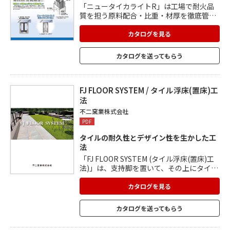
「ニュータイカライトR」は工場で耐火品
質を担う原料配合・比重・材厚を徹底管理
し製造されています。 そのため、材料面で
の耐火品質は確保され、現場に納品されま
カタログを見る
す。 一般的な吹付ロックウール耐火被覆工
事を省略できるので、耐火被覆工事の工程
カタログを送ってもらう
を短縮することができます。 また、乾式工
法なので飛散養生や清掃などの手間もかか
りません。 独立柱の工法はケイカル板目地
部の裏側に補強金物は不要のため、施工性
FJ FLOOR SYSTEM / タイル浮床(置床)工
が向上。
法
不二窯業株式会社
PDF
タイルの耐久性とデザイン性を生かした工
法
「FJ FLOOR SYSTEM (タイル浮床(置床)工
法)」は、支持脚を置いて、その上にタイル
を直接乗せていく新しい工法です。 荷重を
軽減し床下にフリースペースの確保が可
カタログを見る
能。 防水層や配管・配線のメンテナンスが
容易になります。 嵩上げコンクリート打設
カタログを送ってもらう
が不用で、建物の軽量化にもつながりま
す。 簡易にタイル支持脚の取り外しができ