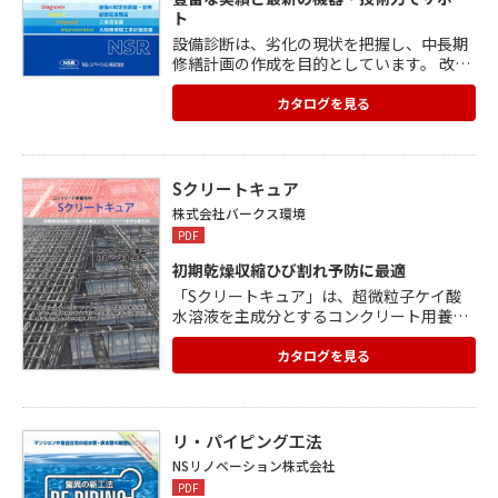
ト
設備診断は、劣化の現状を把握し、中長期
修繕計画の作成を目的としています。 改修
工事No.1の専門技術者が診断を行い、設備
老朽化診断5,500件の実績を誇ります。 診
カタログを見る
断結果に基づき、総合的に分析したわかり
やすい改修計画書を作成。 工事提案書と積
算データを用意し、今後の修繕計画もお手
伝いします。 写真と映像による診断報告会
Sクリートキュア
を実施。
株式会社バークス環境
PDF
初期乾燥収縮ひび割れ予防に最適
「Sクリートキュア」は、超微粒子ケイ酸
水溶液を主成分とするコンクリート用養生
材。 新設コンクリートの打設・脱枠直後の
表面に散布すると、表層のセメント成分と
カタログを見る
反応して不溶性のゲル状物質を生成。 この
ゲル状物質がコンクリート内部の急激な水
分蒸発を抑制し、同時にコンクリート表層
部に水和反応に必要な水分を保ち続けま
リ・パイピング工法
す。 初期乾燥収縮ひび割れの発現を抑制
NSリノベーション株式会社
し、密度と強度に優れたコンクリートの硬
PDF
化プロセスを実現。 構造物の超寿命化に貢