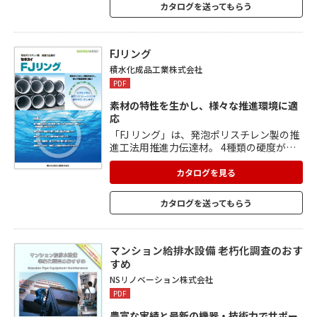
注入開始の簡単設計。 ・注入開始後は、バ
カタログを送ってもらう
ネ加圧により自動注入されますので、 少人
数で施工可能です。
FJリング
積水化成品工業株式会社
PDF
素材の特性を生かし、様々な推進環境に適
応
「FJ リング」は、発泡ポリスチレン製の推
進工法用推進力伝達材。 4種類の硬度があ
り、それぞれの「応力～歪み特性」の使い
分け(発泡倍率を選定す)ることで、曲線推
カタログを見る
進に対応。 応力を広い範囲で分散し、必要
な推力を伝達。 ポイントタッチによる管の
カタログを送ってもらう
破損を防ぎます。 耐水性・耐酸性・耐アル
カリ性に優れ、腐らず、雨ぬれ・水ぬれ・
湿気による素材の変化もありません。
マンション給排水設備 老朽化調査のおす
すめ
NSリノベーション株式会社
PDF
豊富な実績と最新の機器・技術力でサポー