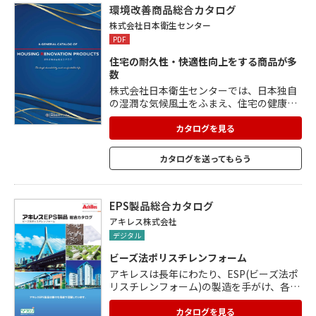
樹脂の被覆によって錆が発生しません。
環境改善商品総合カタログ
株式会社日本衛生センター
PDF
住宅の耐久性・快適性向上をする商品が多
数
株式会社日本衛生センターでは、日本独自
の湿潤な気候風土をふまえ、住宅の健康を
維持させるため、または地震大国日本にお
ける木造住宅の耐久性を向上させるため
カタログを見る
に、さまざまな製品・工法を提供していま
す。 当カタログでは、床下の湿気対策に関
カタログを送ってもらう
する商品や住宅の耐久性・快適性を向上す
るための商品など、多数の「住宅環境改善
商品」を掲載しています。 【掲載内容】 ・
基礎補強 ・防湿・防蟻 ・断熱材 ・木造住
EPS製品総合カタログ
宅補強金物 ・床下換気扇 ・調湿材 ・中性
アキレス株式会社
化抑止・止水 ・白蟻防除薬剤
デジタル
ビーズ法ポリスチレンフォーム
アキレスは長年にわたり、ESP(ビーズ法ポ
リスチレンフォーム)の製造を手がけ、各種
の用途に適した物性を発揮させる技術を蓄
積しております。建材用途、土木用途、鋳
カタログを見る