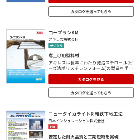
造用、造形用など様々な分野に、その技術
を活かした製品を提供しております。
カタログを送ってもらう
コープランKM
アキレス株式会社
デジタル
嵩上げ用型枠材
アキレスは長年にわたり発泡スチロール(ビ
ーズ法ポリスチレンフォーム)の製造を手が
け、各種用途に適した物性を発揮させる技
術を蓄積しております。「コープランKM」
カタログを見る
は自社工場にて生産・管理されたアキレス
スチレンブロックを使用しております。ア
カタログを送ってもらう
キレススチレンブロックは、均一な発泡粒
を使用した高品質のブロックです。低含水
で融着性に優れ、外観形状も安定してお
り、長年皆様に高い評価をいただいており
ニュータイカライトR 軽鉄下地工法
ます。
日本インシュレーション株式会社
PDF
安定した耐火品質と工期短縮を実現