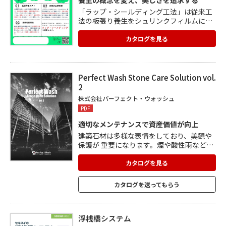
養生の概念を変え、美しさを追求する
「ラップ・シールディング工法」は従来工
法の板張り養生をシュリンクフィルムに置
き換え、作業効率の向上と人件費の削減を
実現。 内側から施工できるため、外側の仮
カタログを見る
設足場の施工が必ずしも必要ではなくな
り、工期、コストを大幅に削減できます。
圧倒的密封性で建設現場の素材を外部の要
因から守り、作業現場の衛生状態を向上に
Perfect Wash Stone Care Solution vol.
寄与。 環境への影響を抑えることで、プロ
2
ジェクトの品質と信頼を高めます。 ラッ
株式会社パーフェクト・ウォッシュ
プ・シールディングは保管スペースを取ら
PDF
ず、輸送費用の削減も可能。
適切なメンテナンスで資産価値が向上
建築石材は多様な表情をしており、美観や
保護が 重要になります。煙や酸性雨などの
環境汚染にさらされており、 汚れを落とす
以上に保護・防止も大切なメンテナンスと
カタログを見る
言えます。 <パーフェクト・コート テクノ
ロジー> 石材のパーフェクト・コート浸透
カタログを送ってもらう
タイプを塗布し浸透させ、 素材を緻密に
し、更にパーフェクト・コート塗膜タイプ
を塗布し、 汚れにくく耐久性のあるコート
施工を行うのが最大の特徴です。
浮桟橋システム