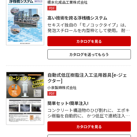
積水化成品工業株式会社
PDF
高い技術を誇る浮桟橋システム
セキスイ独自の「モノコックタイプ」は、
発泡スチロールを内型枠として使用。 耐久
性に優れ、自重や浮力が大きく、安定性・
不沈性の高い構造。 工期が短くなりコスト
カタログを見る
削減につながる鉄筋コンクリートタイプと
周囲の景観を損なわない合成木材タイプの
カタログを送ってもらう
2種類があります。 用途に合わせて適切な
部材を選択できる「セパレートタイプ」
は、設計の自由度が高く、複雑な平面形状
にも対応。 軽量に仕上がるため、施工性や
自動式低圧樹脂注入工法用器具[e-ジェ
経済性にも優れています。 コンクリート化
クター]
粧型枠も掲載。
小泉製麻株式会社
PDF
簡単セット!簡単注入!
コンクリート構造物のひび割れに、 エポキ
シ樹脂を自動的に、 かつ低圧で連続注入す
るための器具です。 特長 ・バネ加圧によ
り、最後まで均一に注入できます。 ・樹脂
カタログを見る
を充填した後は、ひねってセット、 戻して