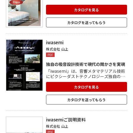
カタログを見る
カタログを送ってもらう
iwasemi
株式会社 山上
PDF
独自の吸音設計技術で現代の閑かさを実現
「iwasemi」は、音響メタマテリアル技術
にピクシーダストテクノロジーズ独自の吸
音設計技術を応用することによって開発さ
れた吸音材です。 グラスウールなどの多孔
カタログを見る
質構造と違い、iwasemiは共鳴構造を採用
しているため、樹脂や金属、木材などさま
カタログを送ってもらう
ざまな素材を用いることができます。 特定
の周波数帯のみ吸音率が上がる性質、低帯
域から高帯域まで万遍なく高い吸音率を示
す性質など、適用シーンに応じた柔軟な吸
iwasemiご説明資料
音周波数特性を実現することが可能です。
株式会社 山上
PDF