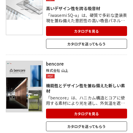
高いデザイン性を誇る吸音材
「iwasemi SQ-α」は、硬質で多彩な塗装表
現を兼ね備えた意匠性の高い吸音パネルで
す。 空間のデザイン性を損なうことなく、
9色のカラーラインナップで空間を豊かに
カタログを見る
彩ります。 マグネットによる簡単設置が可
能。 「iwasemi RC-α」は音響メタマテリ
カタログを送ってもらう
アル技術を応用した、ガラスに貼れる透明
な吸音材。 高いレイアウト自由度と目隠し
効果のある表面加工で、あらゆる空間に溶
けこみます。 本体に付属している透明な粘
bencore
着テープをガラス面に貼るだけで設置も簡
株式会社 山上
単。
PDF
機能性とデザイン性を兼ね備えた新しい素
材
「bencore」は、ハニカム構造とコアに使
用する素材により光を通し、外気温を遮
断、室内温度を低下させ、省エネルギーで
空間温度を維持できます。 デザイン性にも
カタログを見る
高い評価を受けており、創造力を刺激する
まったく新しい素材です。 柄やカラーのラ
カタログを送ってもらう
インアップも豊富で、内装材やパーティシ