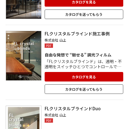
カタログを見る
カタログを送ってもらう
FLクリスタルブラインド施工事例
株式会社 山上
PDF
自由な発想で “魅せる” 調光フィルム
「FLクリスタルブラインド」は、透明・不
透明をスイッチひとつでコントロールでき
る、日本製の瞬間調光フィルムです。 カー
テンやパーティションの代わりとして、投
カタログを見る
射スクリーンとしてなど、その使い方は自
由自在。 不透明度が高くプライバシーの保
カタログを送ってもらう
護に有効な「ノーマルタイプ」、透明時は
電気が不要で節電や停電時も安心の「リバ
ースタイプ」、合わせガラス仕様で湿度の
高い環境に対応し耐久性が高い「FLクリス
FLクリスタルブラインドDuo
タルブラインド Duo~デュオ~」がありま
株式会社 山上
す。
PDF