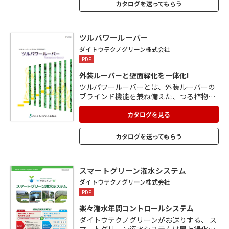
カタログを送ってもらう
物の登はん性能が向上 4.テンション調整材
がワイヤーの伸びを自動吸収し、 安全性を
向上、点検管理コストを低減 5.木本類のつ
る植物を利用することで緑化面積への算入
ツルパワールーバー
が可能 サイズ、仕様図、設置事例などカタ
ダイトウテクノグリーン株式会社
ログをご覧ください。
PDF
外装ルーバーと壁面緑化を一体化!
ツルパワールーバーとは、外装ルーバーの
ブラインド機能を兼ね備えた、つる植物に
よる登はん型壁面緑化システム。 溝形形状
のルーバーで、内部につる植物が付着登は
カタログを見る
んしやすい天然ヤシ繊維マットを装填。 専
用ストリンガーにより取付けが容易に。 付
カタログを送ってもらう
着型つる植物を用いることで、剪定管理を
省力化できます。 木本類のつる植物を活用
することで、緑地面積への算入が可能。 建
物や外装ルーバー表面からの照り返し、輻
スマートグリーン潅水システム
射熱を緩和。
ダイトウテクノグリーン株式会社
PDF
楽々潅水年間コントロールシステム
ダイトウテクノグリーンがお送りする、 ス
マートグリーン潅水システムは屋上緑化、