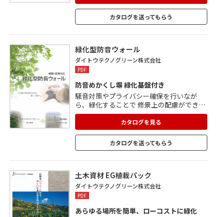
量を確保 植物を苛酷な生育環境から守る
「GTPパネル」を使用。 設置事例、パネル
カタログを送ってもらう
仕様図、断面図など詳細は カタログをご覧
ください。
緑化型防音ウォール
ダイトウテクノグリーン株式会社
PDF
防音めかくし塀 緑化基盤付き
騒音対策やプライバシー確保を行いなが
ら、緑化することで 修景上の配慮ができま
す。 好評のセキスイ防音めかくし塀に緑化
機能をプラス。 駐車場や集客施設にも最適
カタログを見る
です。 施工現場に合わせてその場で対応可
能な自由設計が特徴です。 ■防音パネル 遮
カタログを送ってもらう
音タイプ/吸音タイプ 独自の二重壁構造に
よる高い遮音効果で最大で17dB低減しま
す。 素材にはプラメタルを採用していま
す。 緑化基盤についてもカタログをご覧く
土木資材 EG植栽パック
ださい。
ダイトウテクノグリーン株式会社
PDF
あらゆる場所を簡単、ローコストに緑化