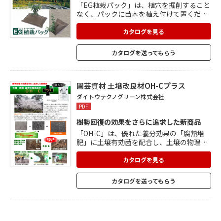
「EG植栽パック」は、植穴を掘削すること
なく、パックに苗木を植え付けて置くだけ
で緑が育ちます。 施工が簡単なため、短期
間施工と施工費削減が可能です。 平坦地か
カタログを見る
ら急傾斜な切土のり面まで、あらゆる場所
に設置できます。 固定が容易で、大規模な
カタログを送ってもらう
網柵工事なども不要。 不透水性素材で作ら
れたパックの袋は、乾燥防止や防草に効果
を発揮。 パック内に充填された人工土壌は
水分保持力に優れ、集水孔から取り込まれ
園芸資材 土壌改良材OH-Cプラス
た雨水を有効活用します。
ダイトウテクノグリーン株式会社
PDF
樹勢回復の効果をさらに追求した新商品
「OH-C」は、優れた養分効果の「腐熟堆
肥」に土壌有効菌を配合し、土壌の物理性
改善に高い効果を示す「パーライト」をプ
ラスした、樹勢回復において実績豊富な有
カタログを見る
機無機複合土壌改良材です。 「OH-Cプラ
ス」は、さらに樹勢回復において定評のあ
カタログを送ってもらう
る「炭」をブレンド。 炭は多孔質なので、
長期にわたり土壌の通気・排水・保水に効
果を発揮します。