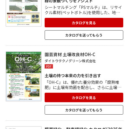
緑の景観づくりをアシスト
シートマルチング「PSマルチ」は、リサイ
クル素材(ペットボトル)を使用した、地球
にやさしい製品です。 軽量で柔軟なため施
工性に優れ、長期にわたり除草管理を省略
カタログを見る
化できます。 「固定ピン用 防草パッド」
は、固定ピン用に規格化された形状によ
カタログを送ってもらう
り、安定した防草効果を発揮。 PSマルチの
表面に土や埃が付着していても施工可能。
裏面の4本の凸ラインで雑草をシャットア
ウト。
園芸資材 土壌改良材OH-C
ダイトウテクノグリーン株式会社
PDF
土壌の持つ本来の力を引き出す
「OH-C」は、優れた養分効果の「腐熟堆
肥」に土壌有効菌を配合し、さらに土壌の
物理性改善に高い効果を示す「パーライ
ト」をプラスした 有機無機複合土壌改良材
カタログを見る
です。 有機成分が豊富に含まれた高栄養腐
熟堆肥のはたらきで、発根を促し、植物の
カタログを送ってもらう
生育を促進。 土壌微生物を活性化させるこ
とで、土が活き活きとします。 腐植と微生
物のはたらきにより、団粒構造を発達させ
ることで、通気性・排水性・保水性のバラ