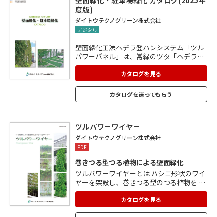
壁面緑化・駐車場緑化 カタログ(2025年
ンスの取れた土壌構造をつくります。
度版)
ダイトウテクノグリーン株式会社
デジタル
壁面緑化工法ヘデラ登ハンシステム「ツル
パワーパネル」は、常緑のツタ「ヘデラ」
を主体とすることで、四季を通して緑の景
観を保持できる壁面緑化システム。 “早期
カタログを見る
被覆”“省メンテナンス”“永続性”を実現。
軽量で既存の構造物にも取付可能。
カタログを送ってもらう
ツルパワーワイヤー
ダイトウテクノグリーン株式会社
PDF
巻きつる型つる植物による壁面緑化
ツルパワーワイヤーとは ハシゴ形状のワイ
ヤーを架設し、巻きつる型のつる植物を 登
はん生長させる壁面緑化システムです。 1.
室内への採光が可能な壁面緑化 2.緑のブラ
カタログを見る
インドとしての緑陰効果 3.ハシゴ形状のワ
イヤーにより植物がからみやすくなり、 植