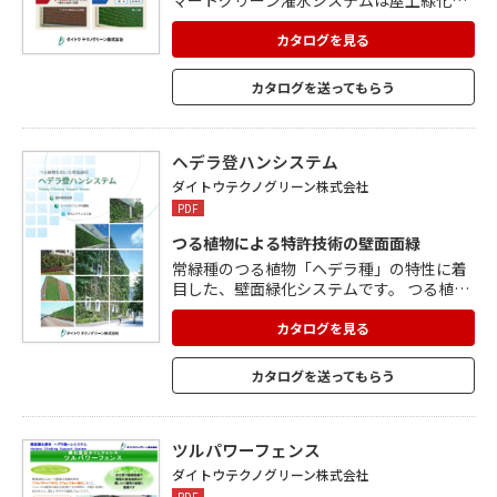
壁面緑化、 地上緑化、農業施設でご利用い
ただけます。 管理が難しく植物が枯死する
カタログを見る
というお悩みを解決します。 楽々管理で潅
水トラブルを解決します。 年間を通じて設
カタログを送ってもらう
定変更が不要で、カンタン操作。安心でエ
コにも 繋がります。 カタログをご覧くださ
い。
ヘデラ登ハンシステム
ダイトウテクノグリーン株式会社
PDF
つる植物による特許技術の壁面面緑
常緑種のつる植物「ヘデラ種」の特性に着
目した、壁面緑化システムです。 つる植物
による壁面緑化の様々な課題を解決すべく
開発されており、つる植物の登はん促進や
カタログを見る
登はん形態等に徹底的にこだわった、特許
技術を使用しています。 早期緑化・省メン
カタログを送ってもらう
テナンスおよび低コスト・永続緑化が特徴
で、建物を素早くかつ低コストで長期間緑
化し、省エネルギー化やヒートアイランド
現象の抑制に貢献します。
ツルパワーフェンス
ダイトウテクノグリーン株式会社
PDF