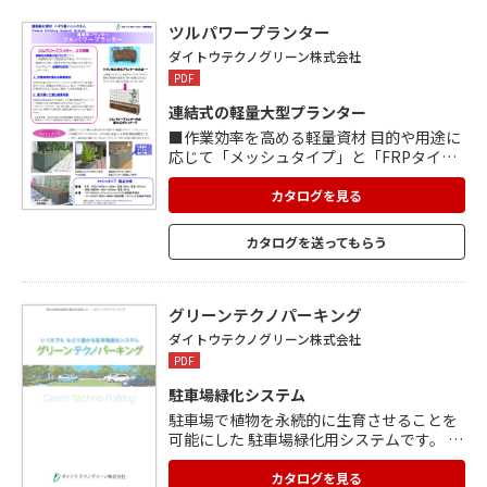
全面緑化を可能にします。 3軽量人工土壌
のため施工性に優れ、屋上緑化での使用も
ツルパワープランター
可能です。 使用例、サイズなどカタログを
ダイトウテクノグリーン株式会社
ご覧ください。
PDF
連結式の軽量大型プランター
■作業効率を高める軽量資材 目的や用途に
応じて「メッシュタイプ」と「FRPタイ
プ」を用意。 各タイプとも、軽量化を実現
しました。屋上への荷揚や設置の 作業効率
カタログを見る
が向上するほか、建物への負荷も軽減しま
す。 ■最大限に土量を確保可能 永続的な壁
カタログを送ってもらう
面緑化を行う場合、土の量が最重要ポイン
トです。 (土壌量の目安:緑化壁面1㎡当たり
50リットル以上 ) 「ツルパワープランタ
ー」は、材が薄く、延長方向に連絡できる
グリーンテクノパーキング
ため、狭い場所でも最大限に植栽基盤のボ
ダイトウテクノグリーン株式会社
リュームを確保します。 ■メッシュタイ
PDF
プ、FRPタイプ、ステンレスタイプをお選
びください
駐車場緑化システム
駐車場で植物を永続的に生育させることを
可能にした 駐車場緑化用システムです。 1)
タイヤの踏圧から植物を保護 2)土壌の連続
性 3)植物と土壌を分離させない構造 4)土壌
カタログを見る