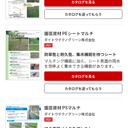
カタログを見る
カタログを送ってもらう
園芸資材 PEシートマルチ
ダイトウテクノグリーン株式会社
PDF
防草性と耐久性、集水機能を持つシート
マルチング機能に加え、シート表面の雨水
を効率よく集水できる機能があります。 そ
のため保水性が乏しい植栽地でも、施工後
の灌水を効率よく行えます。 素材は両面ポ
カタログを見る
リエチレンラミネートクロスシートで、飛
散種子がシート上で発芽・生育することは
カタログを送ってもらう
ありません。 裏面を黒くしているため、土
壌面からの雑草の発芽も抑制します。 不透
水素材で土壌面からの水分の蒸発も抑制。
シート原料に耐候剤を添加しているため、
園芸資材 PSマルチ
長期にわたりマルチング機能を保ちます。
ダイトウテクノグリーン株式会社
PDF