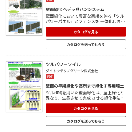
壁面緑化 ヘデラ登ハンシステム
壁面緑化において豊富な実績を誇る「ツル
パワーパネル」とフェンスを 一体化しまし
た。フェンスに緑化を促進すると同時に、
目隠し効果もあわせもつ、新しいタイプの
カタログを見る
緑化フェンスです。 「ツルパワーパネル」
とは 天然ヤシ繊維の登ハンマットとウェー
カタログを送ってもらう
ブメッシュを一体化させた パネルでヘデラ
類などの付着型つる植物の早期かつ確実な
登はんを 可能にしました。 サイズ、仕様図
はカタログをご覧ください。
ツルパワーソイル
ダイトウテクノグリーン株式会社
PDF
壁面の早期緑化や高所まで緑化す専用培土
ツル植物を用いた壁面緑化は、屋上緑化と
異なり、生長させて完成 させる緑化手法で
す。ツルパワーソイルは、ツル植物の生長
促進と 永続性を高めるために開発した有機
カタログを見る
質系軽量土壌です。 特徴 1保水性・保肥
性・通気性に優れ、ツル植物の生長に適し
カタログを送ってもらう
た配合です。 2有機物を配合しているた
め、ツル植物の生長を促進し、 壁面の早期