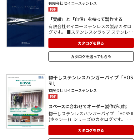
す。
有限会社セイコーステンレス
PDF
「実績」と「自信」を持って製作する
有限会社セイコーステンレスの製品カタロ
グです。 ■ステンレスタラップ ステンレス
タラップの規格サイズを取り扱っており、
取付場所に合わせた希望寸法でのタラップ
カタログを見る
製作も得意としています。 バリエーション:
Rタイプ、Iタイプ etc ■ステンレスガード
カタログを送ってもらう
パイプ 街でよくみかける最も一般的な形状
です。 サポート手摺や公園などの車止め、
危険な場所での 落下防止柵などに幅広く使
用されているタイプです。 バリエーション:
物干しステンレスハンガーパイプ「HOS
Sタイプ/ゲート型、SAタイプ/ゲート型 etc
SII」
有限会社セイコーステンレス
PDF
スペースに合わせてオーダー製作が可能
物干しステンレスハンガーパイプ 「HOSSII
(ホッシー)」シリーズのカタログです。 洗
濯後の効率的な動線にぴったり取付でき、
花粉やアレルギーの方、梅雨の時期や 外出
カタログを見る
時の部屋干しに最適です。 ■ハンガー掛け