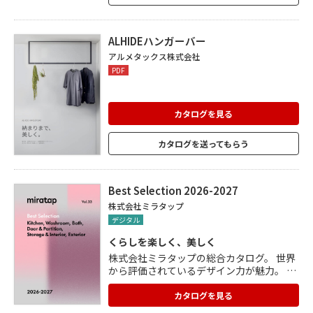
内物干し、WALL DECO、外構フェンスや
化粧格子にいたるまで多彩な製品をライン
ナップ。
ALHIDEハンガーバー
アルメタックス株式会社
PDF
カタログを見る
カタログを送ってもらう
Best Selection 2026-2027
株式会社ミラタップ
デジタル
くらしを楽しく、美しく
株式会社ミラタップの総合カタログ。 世界
から評価されているデザイン力が魅力。 シ
ステムキッチンやキッチンパネルなどのキ
ッチン関連製品、洗面ボウルや水栓金具な
カタログを見る
どの洗面スペース関連製品、バスタブやシ