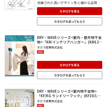
洗練された高いデザイン性と確かな品質が
特長。 「窓壁用スタンダードタイプ」はス
タンダードなベランダ広さに対応できるよ
カタログを見る
う、3種類のアーム長さをご用意。 「窓壁
用ロングタイプ」はサッシ(壁)から竿を離
カタログを送ってもらう
したいとき、竿を多く使用したいとき、戸
袋やシャッター等の出っ張りがあるときに
便利です。 豊富なサイズ・カラー展開で、
ベランダの雰囲気、手すりやサッシなどに
DRY・WAVEシリーズ<室内・屋外物干金
合わせて選ぶことができます。
物>「KM インテリアハンガー」(KM12…
タカラ産業株式会社
PDF
カタログを見る
カタログを送ってもらう
DRY・WAVEシリーズ<室内物干金物>
「KF/KG ランドリーフック」(KF30/L…
タカラ産業株式会社
PDF