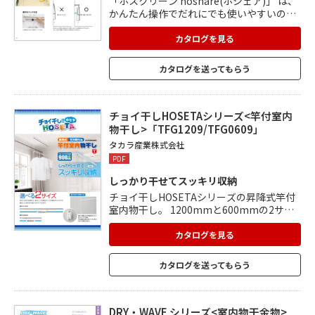
「ホスクリーン hoshare(ホシェア)」 は、
かんたん操作でだれにでも使いやすいのが
特長です。 家のあちこちに設置しやすくな
っているので 家事をシェアする家族にぴっ
カタログを見る
たりです。 ■洗濯物干し 生活スタイルにあ
わせた使い方ができます。 ■衣類掛け すべ
カタログを送ってもらう
てをクローゼットにしまわず、 一時待機ス
ペースとして使うのもおすすめです。 ■玄
関でニューノーマル 帰宅時ににおい・菌・
ウイルス・花粉等は 部屋に持ち込まず玄関
チョイ干しHOSETAシリーズ<竿付室内
でストップ。
物干し>「TFG1209/TFG0609」
タカラ産業株式会社
PDF
しっかり干せてスッキリ収納
チョイ干しHOSETAシリーズの昇降式竿付
室内物干し。 1200mmと600mmの2サイ
ズがあり、物干しをする場所や量によって
選ぶことが可能。 暮らしに合わせた使い分
カタログを見る
けができます。 洗濯物を干している際は、
操作紐を竿端部のヒモ止めキャップに収納
カタログを送ってもらう
でき、竿収納時は壁付用フックに巻き付け
て収納できます。 天井からの昇降位置は、
最長900mm。
DRY・WAVE シリーズ<室内物干金物>