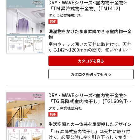
DRY・WAVEシリーズ<室内物干金物>
「TM 昇降式物干金物」(TM1412)
タカラ産業株式会社
PDF
洗濯物をかけたまま昇降できる室内物干金
物
室内やテラス囲いの天井に取付けて、天井
から142～1200mmの間で、使いやすい高
さに竿を昇降して洗濯物を干せる物干金物
です。 洗濯物をかけたあと、竿を上部へ上
カタログを見る
げれば、下のスペースが有効活用できま
す。 天井・下地ピッチを気にせず、自在な
カタログを送ってもらう
幅で取付け可能。 より多くの洗濯物を干せ
るように、竿が1400～2100mmの間で、自
由に伸縮できるようになっています。
DRY・WAVEシリーズ<室内物干金物>
「TG 昇降式室内物干し」(TG1609/T…
タカラ産業株式会社
PDF
生活空間との一体感を重要視したデザイン
「TG 昇降式室内物干し」は天井に取り付
けて、必要な時に竿を引き下ろして使うこ