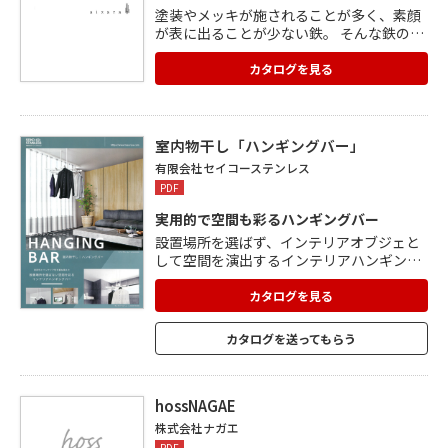
塗装やメッキが施されることが多く、素顔
が表に出ることが少ない鉄。 そんな鉄の中
でも独特の風合いをもつ「黒皮鉄」に、敢
えて着色を施さない素材感を生かしたプロ
カタログを見る
ダクトを展開。 鉄を表すアイアンやスチー
ルという言葉には、すでに連想するイメー
ジが定着しています。 ある国の言葉で鉄を
意味する「ijzer(アイザラ)」という言葉の
室内物干し「ハンギングバー」
響きとともに、この素材を通して新しい価
有限会社セイコーステンレス
値感を提案。
PDF
実用的で空間も彩るハンギングバー
設置場所を選ばず、インテリアオブジェと
して空間を演出するインテリアハンギング
バー。 室内物干しとして使用すれば、天候
や時間を気にせず洗濯を干すことができ、
カタログを見る
花粉症やアレルギー対策としても適してい
ます。 空間収納やオープンクローゼットと
カタログを送ってもらう
して、よく着る服やお気に入りの服を掛け
ておくこともできます。 お気に入りの観葉
植物やインテリア小物を吊るして、ディス
プレイハンギングとしての使用にも最適。
hossNAGAE
株式会社ナガエ
PDF