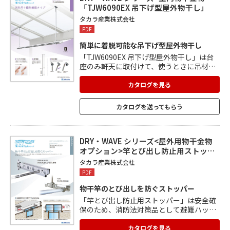
「TJW6090EX 吊下げ型屋外物干し」
タカラ産業株式会社
PDF
簡単に着脱可能な吊下げ型屋外物干し
「TJW6090EX 吊下げ型屋外物干し」は台
座のみ軒天に取付けて、使うときに吊材を
着けて使用する物干金物です。 クイックロ
ック機構の採用で、より簡単にパイプの長
カタログを見る
さの調節が可能。 利用シーンに合わせて、
高さを600～900mmで自由に調節ができま
カタログを送ってもらう
す。 使わない時は吊材を外すこともでき、
着脱も容易。 目安荷重は1セットあたり8
㎏。
DRY・WAVE シリーズ<屋外用物干金物
オプション>竿とび出し防止用ストッ…
タカラ産業株式会社
PDF
物干竿のとび出しを防ぐストッパー
「竿とび出し防止用ストッパー」は安全確
保のため、消防法対策品として避難ハッチ
への竿の干渉、給湯設備周りの空間確保に
おいて竿や洗濯物の干渉などを防止しま
カタログを見る