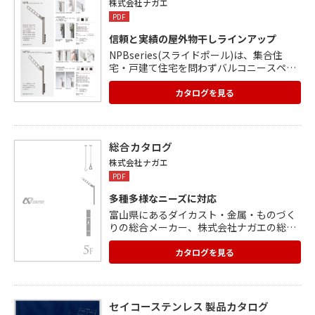
株式会社ナガエ
さが選べます。
PDF
信頼と実績の屋外物干しラインアップ
NPBseries(スライドポール)は、集合住
宅・戸建て住宅を問わずバルコニースペー
スに取付けられる物干し金物。 使わない時
は収納できる、NPSAseries(スライドポー
カタログを見る
ル)スイング収納式もあります。 NKEseries
スイング収納式は、アームを折りたためる
ので、スペースをとりません。 NKCseries
は、集合住宅、戸建住宅を問わずにバルコ
総合カタログ
ニースペースに取付けられます。
株式会社ナガエ
PDF
多種多様なニーズに対応
富山県にあるダイカスト・金属・ものづく
りの総合メーカー、株式会社ナガエの総合
カタログ。 設置場所によって選べる屋外用
物干しシリーズ、室内用物干し、デザイン
カタログを見る
性に優れたインターホンパネル 、オブジェ
のようなインテリア小物などを掲載。 オー
ダーアイテムも対応。 立ち上がりや段差の
補助に便利な、収納椅子や手すりもありま
セイコーステンレス 製品カタログ