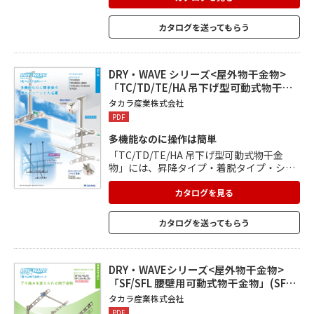
す。 取付けたまま収納ができるタイプもあ
ります。 落下防止用の竿止めは直径φ22～3
カタログを送ってもらう
2mmまで取付け可能。 手で締めつけるだ
けで簡単に取付けることができ、工具も不
要。 竿や物干金物にキズを付けない樹脂カ
バー付き。
DRY・WAVE シリーズ<屋外物干金物>
「TC/TD/TE/HA 吊下げ型可動式物干…
タカラ産業株式会社
PDF
多機能なのに操作は簡単
「TC/TD/TE/HA 吊下げ型可動式物干金
物」には、昇降タイプ・着脱タイプ・ショ
ートタイプ・固定タイプの4つのスタイル
があり、設置場所や用途に合わせて自由に
カタログを見る
選ぶことができます。 昇降タイプはボタン
ひとつでアームの上下動が可能。 着脱タイ
カタログを送ってもらう
プは必要のない時は簡単に取外しができ、
ショートタイプは低い天井や背の高い方に
適しています。
DRY・WAVEシリーズ<屋外物干金物>
「SF/SFL 腰壁用可動式物干金物」(SF…
タカラ産業株式会社
PDF