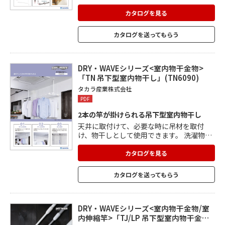
とができる室内用の物干し掛けです。 生活
空間に馴染むデザインで、任意の高さに竿
カタログを見る
を調整することができます。 竿の上げ下げ
がワンタッチで操作でき、竿の高さのロッ
カタログを送ってもらう
ク・解除も簡単。 洗濯物を干していないと
きは収納して、スッキリとした印象に。
DRY・WAVEシリーズ<室内物干金物>
「TN 吊下型室内物干し」(TN6090)
タカラ産業株式会社
PDF
2本の竿が掛けられる吊下型室内物干し
天井に取付けて、必要な時に吊材を取付
け、物干しとして使用できます。 洗濯物の
量によって、竿を1本か2本で使い分けるこ
とが可能。 竿2本使用時は、竿の間隔を広
カタログを見る
くしたワイド設計で、洗濯物が重なりにく
くなっています。 均等に洗濯物を干すと、
カタログを送ってもらう
16kgまで干せます。 4段階(600、700、80
0、900mm)の高さ調節機能付きで、干し
たい高さに合わせて使用できます。
DRY・WAVEシリーズ<室内物干金物/室
内伸縮竿>「TJ/LP 吊下型室内物干金…