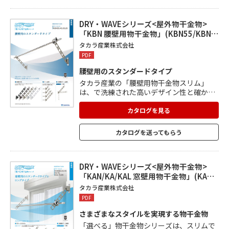
平・斜下に調節して利用できます。 カラー
バリエーションは5色。
DRY・WAVEシリーズ<屋外物干金物>
「KBN 腰壁用物干金物」(KBN55/KBN…
タカラ産業株式会社
PDF
腰壁用のスタンダードタイプ
タカラ産業の「腰壁用物干金物スリム」
は、で洗練された高いデザイン性と確かな
品質が魅力。 アーム長さは、さまざまな広
さのベランダに対応できるよう4種類をご
カタログを見る
用意。 取付金具は、支柱の幅の狭い手摺に
もなじむように従来品より幅が狭くなりま
カタログを送ってもらう
した。 5色のカラーバリエーションで、ベ
ランダの雰囲気、手すりやサッシ等に合わ
せて選ぶことができます。
DRY・WAVEシリーズ<屋外物干金物>
「KAN/KA/KAL 窓壁用物干金物」(KA…
タカラ産業株式会社
PDF
さまざまなスタイルを実現する物干金物
「選べる」物干金物
シリーズは、スリムで