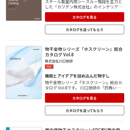
スチール製室内用シースルー階段を主力と
した「カツデン株式会社」のインテリアカ
タログ。 熟練の職人が手作業で一つ一つ丁
寧に仕上げられており、美しさへのこだわ
カタログを見る
りは製品のいたるところに散りばめられて
います。 玄関ベンチ、飾り窓、室内パーテ
カタログを送ってもらう
ィション、鉄巾木、スチールシェルフな
ど、確かな品質にもとづく高い満足を感じ
られる製品を多数掲載しています。
物干金物シリーズ『ホスクリーン』総合
カタログ Vol.8
株式会社川口技研
PDF
機能とアイデアを詰め込んだ物干し
物干金物シリーズ『ホスクリーン』総合カ
タログ Vol.8です。 川口技研の「四角い物
干し竿」は、物干し竿の断面を四角くし ハ
ンガーが竿の2点に接することで向きが揃
カタログを見る
いやすくなるため、 衣類間の風通しがよく
なります。 段差をつけて竿が脱落しにくい
カタログを送ってもらう
配慮や、便利な伸縮機能など、 こだわりの
使いやすさと安全性を兼ね備えています。
様々な場所や用途にあわせた、幅広いライ
ンアップで ご要望にお応えします。
室内用物干ホスクリーンSPC型(室内用