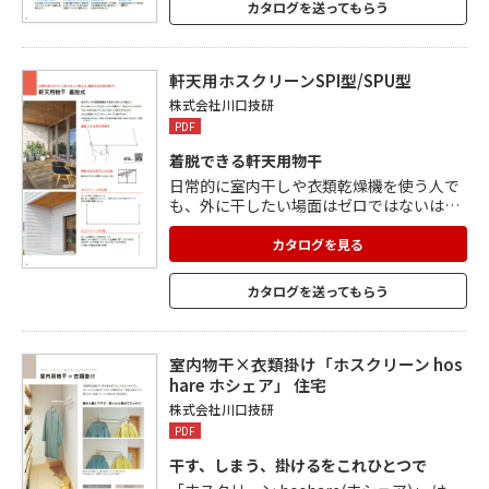
カタログを送ってもらう
軒天用ホスクリーンSPI型/SPU型
株式会社川口技研
PDF
着脱できる軒天用物干
日常的に室内干しや衣類乾燥機を使う人で
も、外に干したい場面はゼロではないは
ず。 軒天用ホスクリーンは、そんなときに
ちょうど良い物干です。 「SPU型」はポー
カタログを見る
ルと竿が一体型のため、竿を別途購入する
必要がありません。 直線を基調とした統一
カタログを送ってもらう
感のあるデザインで、住宅の美観にも配
慮。 「SPI型」はコンパクトな1本使いがで
きて、狭い場所や少量の洗濯物を干すとき
に便利。 広さや洗濯物の量に応じて、2本
室内物干×衣類掛け「ホスクリーン hos
使いで取付寸法(幅)が変えられます。
hare ホシェア」 住宅
株式会社川口技研
PDF
干す、しまう、掛けるをこれひとつで