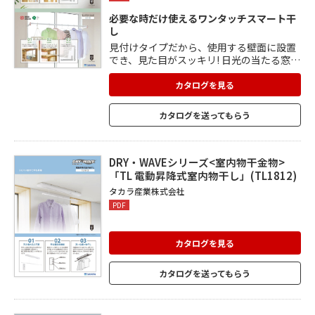
必要な時だけ使えるワンタッチスマート干
し
見付けタイプだから、使用する壁面に設置
でき、見た目がスッキリ! 日光の当たる窓枠
に設置することで、室内干しの効率もアッ
プします。 使用しないときはアームを簡単
カタログを見る
に収納でき、専用竿を使用することで、竿
ごとの収納も可能。 ワンタッチでスマート
カタログを送ってもらう
に操作が完了するため、必要な時だけアー
ムを下ろしてとても簡単に室内干しができ
ます。
DRY・WAVEシリーズ<室内物干金物>
「TL 電動昇降式室内物干し」(TL1812)
タカラ産業株式会社
PDF
カタログを見る
カタログを送ってもらう