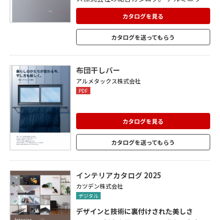
は軽くて丈夫、錆びにくい、リサイクルに
も優れた、未来の金属です。 アルメタック
カタログを見る
スではそんなアルミニウムの未知なる可能
性を追求し、「健康」「快適」「環境共
カタログを送ってもらう
生」をテーマに、豊かな暮らしを創造。 ア
ルミニウム(AL)を超えた、未知なる価値(X)
を生み出していきます。
布団干しバー
アルメタックス株式会社
PDF
カタログを見る
カタログを送ってもらう
インテリアカタログ 2025
カツデン株式会社
デジタル
デザインと技術に裏付けされた美しさ