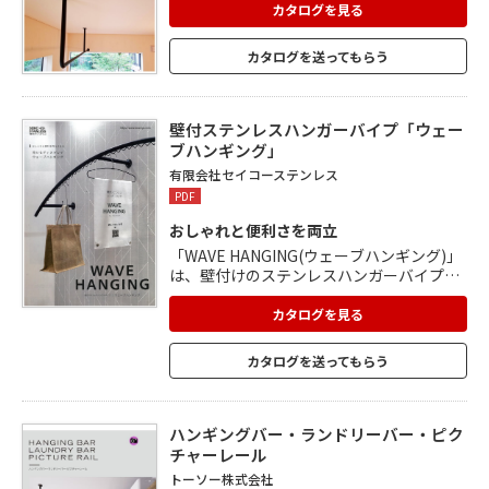
カタログを見る
カタログを送ってもらう
壁付ステンレスハンガーバイプ「ウェー
ブハンギング」
有限会社セイコーステンレス
PDF
おしゃれと便利さを両立
「WAVE HANGING(ウェーブハンギング)」
は、壁付けのステンレスハンガーバイプで
す。 普段よく使う洋服や小物をかけて、お
しゃれなオープンクローゼットに。 玄関に
カタログを見る
取り付ければ、外出の際にコートやジャケ
ットを即座に使用でき便利。 アーチ型のハ
カタログを送ってもらう
ンガーはラグジュアリーな演出にも最適。
ショップのディスプレイ什器として、観葉
植物や小物を吊るしてもOK。 ステンレス
製なので屋内外を問わず、生活空間のさま
ハンギングバー・ランドリーバー・ピク
ざまな場所で活躍します。
チャーレール
トーソー株式会社