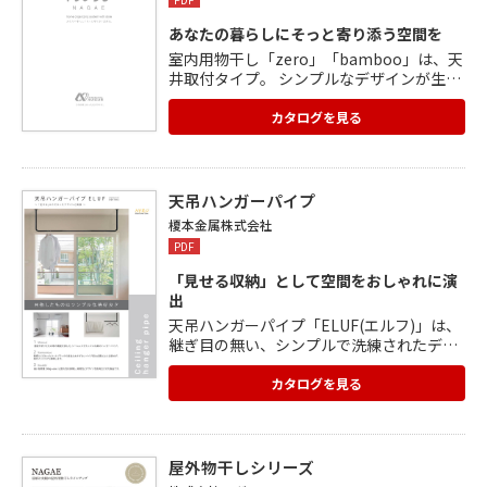
あなたの暮らしにそっと寄り添う空間を
室内用物干し「zero」「bamboo」は、天
井取付タイプ。 シンプルなデザインが生活
空間に溶け込みます。 同じく天井取付タイ
プの「sen」は、物干し竿の位置を自由に
カタログを見る
調節できる天吊り型の室内用スライド式物
干し金物。 ほかにも伸縮物干し竿「nag
i」、壁面取付タイプの「fuu」、窓枠取付
タイプの「tao」があります。 屋外物干し
天吊ハンガーパイプ
も掲載。
榎本金属株式会社
PDF
「見せる収納」として空間をおしゃれに演
出
天吊ハンガーパイプ「ELUF(エルフ)」は、
継ぎ目の無い、シンプルで洗練されたデザ
インのハンガーパイプ。 これまでの物干し
や洋服掛けのイメージを一新し、「見せ
カタログを見る
る」にこだわったデザインと質感で空間を
おしゃれに演出。 焼付塗装を施しているた
め、上質な質感を保ちます。 お部屋だけで
なく、サロンやショップなどさまざまな場
屋外物干しシリーズ
所で使用でき、使用場所にあわせて型と長