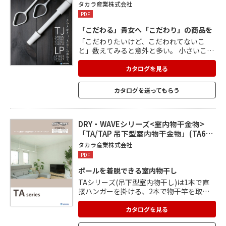
タカラ産業株式会社
PDF
「こだわる」貴女へ「こだわり」の商品を
「こだわりたいけど、こだわれてないこ
と」数えてみると意外と多い。 小さいこと
だけど、毎日使う物干しも、きちんとこだ
わりましょう。 TJシリーズ(吊下型室内物
カタログを見る
干金物)は、タカラ産業開発のクイックロッ
ク機構を使用。 より簡単にパイプの長さの
カタログを送ってもらう
調節ができます。 LPシリーズ(室内伸縮竿)
は竿をスマートに見せる形状にすること
で、圧迫感をなくし、お部屋の雰囲気にな
じみます。
DRY・WAVEシリーズ<室内物干金物>
「TA/TAP 吊下型室内物干金物」(TA6…
タカラ産業株式会社
PDF
ポールを着脱できる室内物干し
TAシリーズ(吊下型室内物干し)は1本で直
接ハンガーを掛ける、2本で物干竿を取付
けるなど生活スタイルに合わせた使い方が
できます。 台座から取外し可能で、使用し
カタログを見る
ていないときは収納できるため、お部屋の