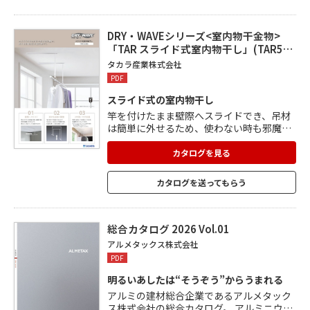
ャワー水栓などのバス関連製品、室内ドア
やハンドレールなどの建具関連製品、シス
テム収納や室内物干しなどの家具収納&イ
DRY・WAVEシリーズ<室内物干金物>
ンテリア、門柱や宅配ボックスなどのエク
「TAR スライド式室内物干し」(TAR5…
ステリア関連製品などを掲載。
タカラ産業株式会社
PDF
スライド式の室内物干し
竿を付けたまま壁際へスライドでき、吊材
は簡単に外せるため、使わない時も邪魔に
ならず便利です。 背の高さや用途に合わせ
て560mm～860mmで調整でき、快適な使
カタログを見る
い心地を実現。 吊材を追加して2本使いに
すれば、洗濯物をたくさん干せます。 リビ
カタログを送ってもらう
ングはもちろん、ランドリールームや寝室
でも使用でき、アイデア次第で暮らしに合
わせたさまざまな使い方が可能です。
総合カタログ 2026 Vol.01
アルメタックス株式会社
PDF
明るいあしたは“そうぞう”からうまれる
アルミの建材総合企業であるアルメタック
ス株式会社の総合カタログ。 アルミニウム