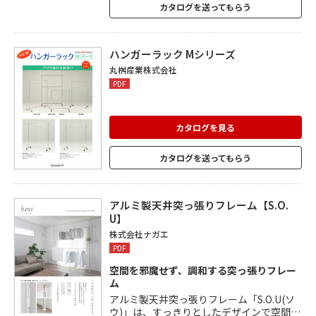
景観を崩しません。 リングに掛けることの
カタログを送ってもらう
できない形状のものは付属のフックで掛け
ることもでき、インテリアにも使えます。
傾斜天井も対応可能。
ハンガーラック Mシリーズ
丸桝産業株式会社
PDF
カタログを見る
カタログを送ってもらう
アルミ製天井突っ張りフレーム【S.O.
U】
株式会社ナガエ
PDF
空間を邪魔せず、調和する突っ張りフレー
ム
アルミ製天井突っ張りフレーム「S.O.U(ソ
ウ)」は、すっきりとしたデザインで空間に