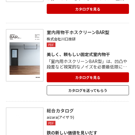
溶け込みます。 1人でも組み立て設置がで
き、レイアウトの変更やアレンジも可能。
カタログを見る
主要素材には、リサイクル性の高いアルミ
押出し形材を使用しています。 床や天井の
設置面にはゴムパッドがついているため、
室内に傷がつかず、賃貸住宅でも安心。
室内用物干ホスクリーンBAR型
株式会社川口技研
PDF
美しく、頼もしい固定式室内物干
「室内用ホスクリーンBAR型」は、凹凸や
段差など視覚的なノイズを必要最低限に
し、スッキリとした印象の固定式室内物干
です。 物かけバーをジョイント部分に上か
カタログを見る
ら乗せるだけなので、1人でも施工が可能。
吊りポールを取付ネジで固定するので安
カタログを送ってもらう
心。 目安重量15㎏でたっぷり干せます。 高
さ200～600mm(50mm単位)、取付寸法45
0～1820mm(10mm単位)の特注対応が可
能。
総合カタログ
aizara(アイザラ)
PDF
鉄の新しい価値を見いだす