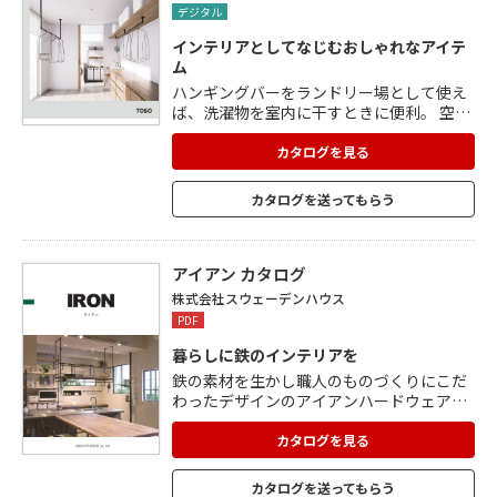
デジタル
インテリアとしてなじむおしゃれなアイテ
ム
ハンギングバーをランドリー場として使え
ば、洗濯物を室内に干すときに便利。 空間
を有効に使いつつ、日々の家事を効率化で
きます。 収納バーとして設置することで、
カタログを見る
部屋の上部の空間を有効に使い、見せる収
納が可能。 天井近くにハンギングバーを設
カタログを送ってもらう
置すれば、長さのあるグリーンやモビー
ル、インテリア小物などを飾るディスプレ
イバーとして利用できます。
アイアン カタログ
株式会社スウェーデンハウス
PDF
暮らしに鉄のインテリアを
鉄の素材を生かし職人のものづくりにこだ
わったデザインのアイアンハードウェア。
鉄の持つ重たいイメージと鉄の自然な温か
さを引き出し、現代の暮らしに合うインテ
カタログを見る
リアをご提案。 ムクキッチン吊り棚やシェ
ルフ、手摺やハンドル、洗面フレーム、室
カタログを送ってもらう