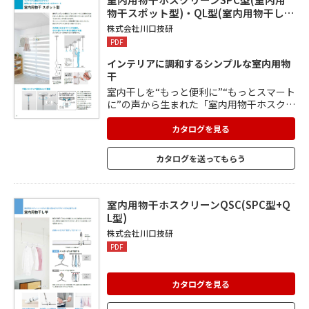
物干スポット型)・QL型(室内用物干し…
株式会社川口技研
PDF
インテリアに調和するシンプルな室内用物
干
室内干しを“もっと便利に”“もっとスマート
に”の声から生まれた「室内用物干ホスクリ
ーン スポット型」。 使わないときには取外
せるのでじゃまにならず、使うときにはし
カタログを見る
っかり役に立ちます。 天井高にあわせてサ
イズを選択でき、さらに使いやすい高さに
カタログを送ってもらう
調整も可能。 シンプルだからこそ設置場所
や使い方はいろいろ。 多様なスタイルに合
わせることができます。
室内用物干ホスクリーンQSC(SPC型+Q
L型)
株式会社川口技研
PDF
カタログを見る