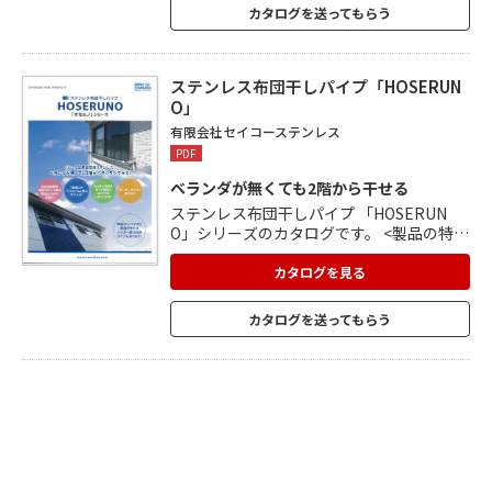
付きZGタイプ ランドリーハンガーがしっ
カタログを送ってもらう
かり吊るせる ZGタイプが登場しました。
風の影響を受けやすい軒先やインナーバル
コニーへの HOSSII取付をお考えの方に最適
のタイプです。
ステンレス布団干しパイプ「HOSERUN
O」
有限会社セイコーステンレス
PDF
ベランダが無くても2階から干せる
ステンレス布団干しパイプ 「HOSERUN
O」シリーズのカタログです。 <製品の特徴
> ■完全自社制作。「自信」を込めてお届
けします。 ■「新築」や「リフォーム」時
カタログを見る
におすすめです。 ■重い布団を持って階段
の上り下りをしなくてもOK。 ■オーダー
カタログを送ってもらう
サイズで加工OK。 <ラインナップ> ■HOS
ERUNO-20S・27S:シャープな印象 ■HOSE
RUNO-20・27:丸みのある形状