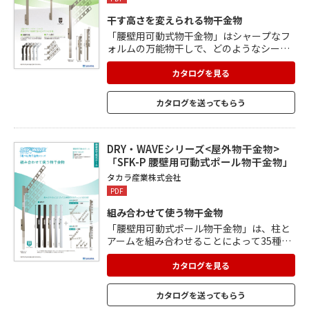
干す高さを変えられる物干金物
「腰壁用可動式物干金物」はシャープなフ
ォルムの万能物干しで、どのようなシーン
でも活用できます。 5色のカラーバリエー
ションがあり、ベランダの雰囲気、手すり
カタログを見る
やサッシなどに合わせて選ぶことができま
す。 さまざまなベランダ広さに対応できる
カタログを送ってもらう
よう、アーム長さは3種類をご用意。 竿の
直径φ22～32mmまで取付け可能な「竿止
め」も掲載。
DRY・WAVEシリーズ<屋外物干金物>
「SFK-P 腰壁用可動式ポール物干金物」
タカラ産業株式会社
PDF
組み合わせて使う物干金物
「腰壁用可動式ポール物干金物」は、柱と
アームを組み合わせることによって35種類
のバリエーションを実現。 アームの種類も
豊富に取り揃えており、ベランダの広さに
カタログを見る
応じて物件ごとの対応が可能。 柱には4段
階スライド機能を搭載し、目安荷重は1セ
カタログを送ってもらう
ットあたり30㎏。 アームの角度は斜上・水