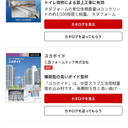
トイレ改修による嵩上工事に有効
ネダフォームの単位体積重量はコンクリー
トの約1/100程度と軽量。 ネダフォームに
使うモルタルの養生時間は夏24時間、冬48
時間で、工期の短縮が図れます。 発泡プラ
カタログを見る
スチックは、独立気泡で構成されており、
吸水率は極めて僅か。 ネダフォーム自体が
カタログを送ってもらう
断熱材のため、暖かい床が作れます。 耐荷
重性が高く、衝撃吸収性も優れています。
ユカボイド
三昌フォームテック株式会社
PDF
機能性の高いボイド型枠
「ユカボイド」は、中空スラブ工法用軽量
埋め込み材です。 長期耐久性と高い曲げ剛
性・優れた遮音性を実現しました。 遮音性
向上を目的とした遮音ボイド、 RC建築の天
カタログを見る
敵である水の侵入対策に役立つ無垢ボイ
ド、 従来の一般用中空ボイドに雨天時の排
カタログを送ってもらう
水を目的とした 脚付きタイプなど、多くの
現場にご採用頂いています。 <ユカボイド
の特徴> ■軽量・施工性 ■圧縮強さ ■加工