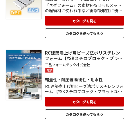
「ネダフォーム」の素材EPSはヘルメット
の緩衝材に使われるなど衝撃吸収性に優れ
ているため、高齢者や子育て世帯でも安心
して過ごせます。 適度な柔らかさで高い緩
カタログを見る
衝性能があり、疲れにくく足への負担も軽
減。 断熱性に優れ、100年以上の安定した
カタログを送ってもらう
熱伝導率を維持できます。 EPSは面の力に
強く、耐久性を有しているので、優れた床
強度が実現可能。 ネダフォームはスラブと
ネダフォーム間の隙間が少ないため、太鼓
RC建築嵩上げ用ビーズ法ポリスチレン
現象が起こりづらい工法で遮音性も良好。
フォーム【YSKスチロブロック・プラ…
三昌フォームテック株式会社
PDF
軽量性・耐圧縮 緩衝性・耐水性
RC建築嵩上げ用ビーズ法ポリスチレンフォ
ーム 【YSKスチロブロック・プラットユカ
フォーム】のカタログです。 建築用に製造
された EPS(ビーズ法ポリスチレンフォー
カタログを見る
ム)を使用しております。 嵩上げに最適な性
能で、 店舗の嵩上げや住宅の断熱材、建築
カタログを送ってもらう
外構など 様々な分野で使用されています。
<ビーズ法ポリスチレンフォームの特徴> ■
軽量・施工性 ■圧縮強さ ■加工性 ■自立