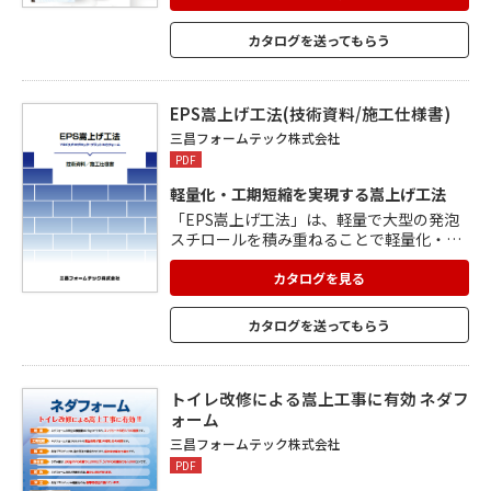
るため、住宅のみならず幼稚園、 学校、病
院などでも採用を頂いております。 万一の
カタログを送ってもらう
転倒時にも、発泡プラスチックの緩衝性が
体を守り、 優れた断熱性で温かさも抜群。
適度な硬さで踏み心地の良い床は、 児童施
設や高齢者施設などにも最適です。
EPS嵩上げ工法(技術資料/施工仕様書)
三昌フォームテック株式会社
PDF
軽量化・工期短縮を実現する嵩上げ工法
「EPS嵩上げ工法」は、軽量で大型の発泡
スチロールを積み重ねることで軽量化・工
期短縮を実現。 EPSは軟弱地盤上や地すべ
り地などにおいて荷重軽減工法として利用
カタログを見る
できるほか、店舗や駅のホームなど、嵩上
げ用途にも広く使用され、軽量性・耐圧縮
カタログを送ってもらう
性・緩衝性・耐水性と嵩上げに最適な性能
を保持。 EPS嵩上げ製品は使用目的に合わ
せた各種グレードを取り揃えています。
トイレ改修による嵩上工事に有効 ネダフ
ォーム
三昌フォームテック株式会社
PDF