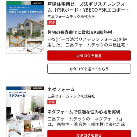
性 ■吸水性
戸建住宅用ビーズ法ポリスチレンフォー
ム【YSKボード・YBECO YSKエコボー…
三昌フォームテック株式会社
PDF
住宅の長寿命化に貢献 EPS断熱材
EPS(ビーズ法ポリスチレンフォーム)を使
用した、 三昌フォームテックの戸建住宅向
けシリーズ製品です。 EPSは、2%のポリ
スチレンと98%の空気でできています。 微
カタログを見る
細な気泡に閉じ込められた空気が、長期に
わたり 断熱性能を維持します。 JIS規格の
カタログを送ってもらう
燃焼試験(自己消化性)にも適合した、高品
質のEPSです。 水蒸気を透湿しやすいた
め、合板や木材の平衡含水を 妨げることな
く、躯体の長寿命化を実現します。
ネダフォーム
三昌フォームテック株式会社
PDF
ネダフォームで快適な住み心地を実現
三昌フォームテックの「ネダフォーム」
は、 断熱性・遮音性・緩衝性に優れた床下
地材です。 床の衝撃振動音を軽減し、集合
住宅における上下階の 遮音性にも効果があ
カタログを見る