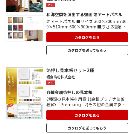
PDF
和洋空間を演出する壁面 箔アートパネル
箔アートパネル ■サイズ 300×300mm 36
0×510mm 600×900mm ■厚さ 2種類 約
20mm 約35mm ■素材 基材:木、ケイカル
金箔、銀箔、アルミ箔、黒箔、皮、樹脂 ■
カタログを見る
納期 受注生産
カタログを送ってもらう
箔押し見本帳セット2種
堀金箔粉株式会社
PDF
各種金属箔押しの見本帳
2種類の見本帳を用意 1)金銀プラチナ箔(8
種)の「Premium」 2)その他の金属箔(8種)
の「Assort」 箔押し見本帳セット2種 申込
販売受付中です。 お気軽にお申込みくださ
カタログを見る
い。
カタログを送ってもらう