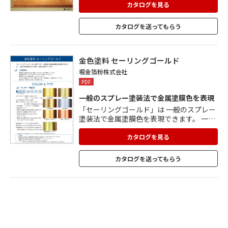
は、 様々な金箔表現をご提案しています。
カタログを見る
和洋どちらの空間にも調和し、空間を彩り
ます。 箔は施工方法・基材により輝きや表
カタログを送ってもらう
面の質感が 変化するとても繊細な素材で
す。 多くの文化財や著名な工芸作品・建造
物内装で培った 知識や実績をもとに、確か
な加工技術・制作技術でご提供します。
金色塗料 セーリングゴールド
堀金箔粉株式会社
PDF
一般のスプレー塗装法で金属塗膜色を表現
「セーリングゴールド」は 一般のスプレー
塗装法で金属塗膜色を表現できます。 一般
の金色塗料に比べ変色・退色に優れていま
す。 カラータイプ: 純金箔色、純金粉色、3
カタログを見る
号消粉色、白金箔色、消金具色、銅色 純金
箔色プレミアムもご用意しており、特に光
カタログを送ってもらう
沢があり 純金箔押しをしたような輝きに仕
上がります。 ウレタン内部用、油性アクリ
ル内外部用、水性アクリル内外部用、 AH
特本金色1号H内外部用