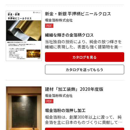
新金・新銀 平押柄ビニールクロス
堀金箔粉株式会社
PDF
繊細な輝きの金箔柄クロス
当社独自の技術により、純金の放つ輝きを
繊細に表現した、表面も強く建築物を美し
く彩るクロスです。 ・アルミ蒸着シートの
使用による高い耐候性 ・シワが入りにくく
カタログを見る
扱いやすい素材を採用 ・施工後の手入れが
簡単 ・低価格・短納期 ・金箔押のようなテ
カタログを送ってもらう
クスチャー ・金色 / 銀色の 2 色取り扱い ・
サイズ:945mm×10M 巻き(1 本)
建材「加工装飾」2020年度版
堀金箔粉株式会社
PDF
堀金箔粉の箔押し加工
堀金箔粉は、創業300年以上に渡って、 純
金箔を主に日本のものづくりに貢献してき
ました。 建材「加工装飾」2020年度版で