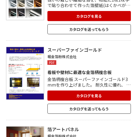
で貼り合わせて作った箔壁紙(はくかべが
み)。 箔を規則的に並ぶように貼り合わせ
る「平押し」という技法で作成。 箔の種類
カタログを見る
は、伝統的な本金から人気の焼箔(硫化銀
箔)など10種類。 さまざまな表情の違いを
カタログを送ってもらう
楽しむことができます。 トップコート加工
が施してあるので、通常の壁紙と同じよう
に使用でき、アートにも使用可能。
スーパーファインゴールド
堀金箔粉株式会社
PDF
看板や壁材に最適な金箔柄複合板
金箔柄複合板 スーパーファインゴールド3
mmを作り上げました。 耐久性に優れ、 尚
且つ本金の放つ輝きを繊細に表現し、 表面
も強く壁材などを美しく豪華に仕上げて頂
カタログを見る
くことができます。 又、軽量で優れた加工
性をそなえております。
カタログを送ってもらう
箔アートパネル
堀金箔粉株式会社