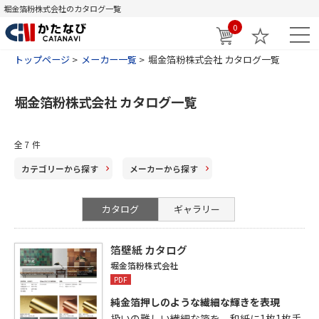
堀金箔粉株式会社のカタログ一覧
0
トップページ
メーカー一覧
堀金箔粉株式会社 カタログ一覧
堀金箔粉株式会社 カタログ一覧
全
7
件
カテゴリー
から探す
メーカー
から探す
カタログ
ギャラリー
箔壁紙 カタログ
堀金箔粉株式会社
PDF
純金箔押しのような繊細な輝きを表現
扱いの難しい繊細な箔を、和紙に1枚1枚手