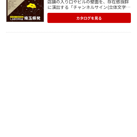
店舗の入り口やビルの壁面を、存在感抜群
に演出する「チャンネルサイン(立体文字看
板)」。 発光チャンネル文字、天吊りサイ
ン、樹脂・アクリル発光文字、ネオン風チ
カタログを見る
ューブライト文字、電球サイン、切文字サ
インなど、多種多様な製品を取り揃えてい
ます。 ニーズに合わせて、提案から製作・
施工まで社内一貫体制で幅広く行っていま
す。 仕上がりが想像しやすい、オーダーメ
イドのサンプルボックスも販売します。