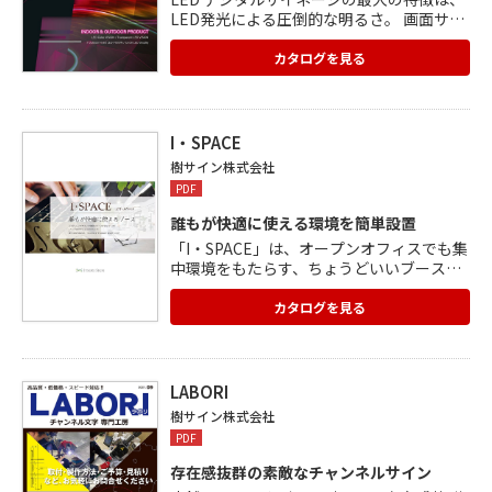
LED発光による圧倒的な明るさ。 画面サイ
ズは自由自在で、迅速な取り付け・撤去に
より、スケジュールに合わせた施工が可
カタログを見る
能。 従来のポスターや看板とは異なり、時
間帯や設置場所・季節によって配信する映
像を差し替えることができ、コストも大幅
に削減できます。 動画を配信することによ
I・SPACE
り、情報が伝わりやすく、視認性強化も期
樹サイン株式会社
待できます。 液晶ディスプレイに比べ耐久
PDF
性やメンテナンス性に優れ、曲面や円柱で
の設置も可能。
誰もが快適に使える環境を簡単設置
「I・SPACE」は、オープンオフィスでも集
中環境をもたらす、ちょうどいいブース。
自社工場製ならでわのカスタマイズの自由
度や価格の低さは業界No.1を誇ります。 遮
カタログを見る
音性の高いMモデル(スリムタイプ・ワイド
タイプ)、サイズの異なるS、W、L、XLの6
タイプのブースがあります。 オフィスの雰
囲気や目的、設置スペースに合わせて選べ
LABORI
ます。 よりカスタマイズの幅が広がる追加
樹サイン株式会社
オプションも充実しています。
PDF
存在感抜群の素敵なチャンネルサイン