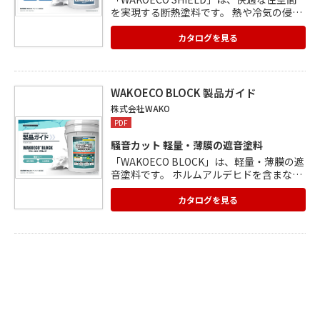
を実現する断熱塗料です。 熱や冷気の侵入
を防ぎ、夏は涼しく冬は暖かい状態を保ち
ます。 空調コストの削減にもつながりま
カタログを見る
す。 特殊多孔質セラミックスが静電気の発
生を抑制し、埃などを 寄せ付けないので汚
れにくく壁面の寿命を伸ばすことができま
す。 国土交通省の不燃材料認定を取得。施
WAKOECO BLOCK 製品ガイド
工後も不燃性能が保たれます。 制振性能が
株式会社WAKO
あり、外部からの音の侵入を抑制します。
PDF
騒音カット 軽量・薄膜の遮音塗料
「WAKOECO BLOCK」は、軽量・薄膜の遮
音塗料です。 ホルムアルデヒドを含まない
環境にやさしい水性塗料で、 騒音遮断にく
わえて振動も同時に制御する次世代型の遮
カタログを見る
音材です。 工場や大型施設、住宅やオフィ
ス等、既存の構造物にも ご利用いただけま
す。 塗料分の厚みが必要になるだけなの
で、専有面積が減少する ことはありませ
ん。 消臭、カビ防止などの屋内環境の改善
効果も期待できます。 不燃性認定を取得し
ています。