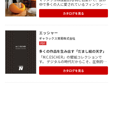
中で多くの人に愛されているフィンランド
のブランド。 マリメッコのデザインの多く
は、その時代のトレンドを反映したもので
カタログを見る
はなく、いつの時代のどの場所でも、デザ
イン自体がトレンドとなり、色褪せること
なく、今も人々を魅了し続けています。 壁
紙として住空間に取り入れることで、さま
エッシャー
ざまなスタイルを演出することができま
ギャラックス貿易株式会社
す。 豊富なパターンやカラーのバリエーシ
PDF
ョンの中からから選べます。
多くの作品を生み出す「だまし絵の天才」
「M.C.ESCHER」の壁紙コレクションで
す。 デジタルの時代だからこそ、圧倒的な
想像力と それを表現する職人的で緻密な技
術から生み出される 「ありえない世界」
カタログを見る
を、是非インテリアとしてお楽しみくださ
い。 ■「METAMORPHOSIS Ⅱ」のSPEC
material:不織布 size:W7m×H34cm F☆☆
☆☆認定品/防火性能不燃 ■「UP AND DO
WN」のSPEC material:不織布 size:W140c
m×3m F☆☆☆☆認定品/防火性能不燃