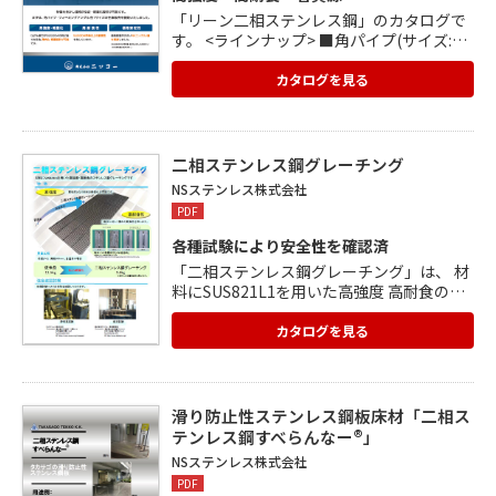
「リーン二相ステンレス鋼」のカタログで
す。 <ラインナップ> ■角パイプ(サイズ:2.0
×50×50mm) ■フォーミングアングル(サ
イズ:4.0×50×50mm) <製品の特徴> ■高
カタログを見る
強度・軽量化:0.2%耐力がSUS304の約2倍
です。 ■高耐食性:SUS304同等以上の耐食
性を有しています。 ■価格安定性:価格変動
の大きいNi(ニッケル)量を削減しました。
二相ステンレス鋼グレーチング
NSステンレス株式会社
PDF
各種試験により安全性を確認済
「二相ステンレス鋼グレーチング」は、 材
料にSUS821L1を用いた高強度 高耐食のス
テンレス製グレーチングです。 <製品の特
徴> ■高強度:高強度となり材料の軽量化が
カタログを見る
可能です。 ■高耐食性:塩水に対して優れた
耐食性を示します。 <重量比較> 荷重(T-2)
溝幅300mm、普通目の場合 従来品11.5kg
を約22%軽量化し、 二相ステンレス鋼グレ
滑り防止性ステンレス鋼板床材「二相ス
ーチングでは9.0kgとなります。
テンレス鋼すべらんなー®」
NSステンレス株式会社
PDF