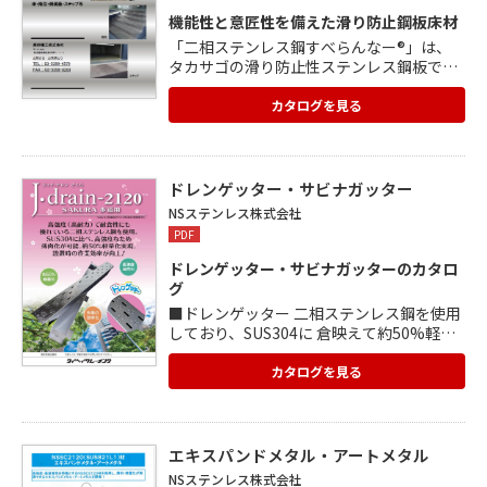
機能性と意匠性を備えた滑り防止鋼板床材
「二相ステンレス鋼すべらんなー®」は、
タカサゴの滑り防止性ステンレス鋼板で
す。 床・階段・側溝蓋・ステップ等に最適
です。 表面光沢があり、清掃性に優れてい
カタログを見る
るため、 明るく清潔な環境づくりに貢献し
ます。 高強度のため、薄肉軽量化や長寿命
化による大幅な コスト削減が可能となり、
高耐食性のためライフ サイクルコストの削
ドレンゲッター・サビナガッター
減も図れます。 二相ステンレス鋼に、機能
NSステンレス株式会社
性と意匠性を融合した製品です。
PDF
ドレンゲッター・サビナガッターのカタロ
グ
■ドレンゲッター 二相ステンレス鋼を使用
しており、SUS304に 倉映えて約50%軽量
化が実現しました。 一般建築関連の内部や
外周り、 食品工場などに最適な製品です。
カタログを見る
<特徴> ①高強度・軽量化 ②価格安定・エ
コ製品 ③高耐食性 ④リサイクルでき経済的
■サビナガッター 施工性、メンテナンス性
に優れた鋼製排水溝です。 <特徴> ①耐食性
エキスパンドメタル・アートメタル
に優れたステンレス鋼を採用 ②重量が30%
NSステンレス株式会社