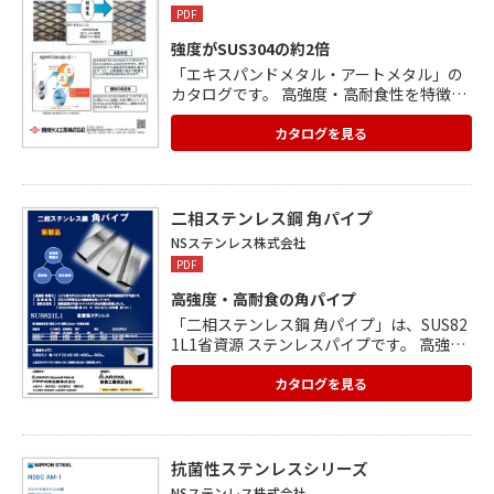
以上削減 ③表面処理工程が不要 ④メンテナ
PDF
ンス費用が軽減 ⑤鋼材のリサイクル率80%
以上
強度がSUS304の約2倍
「エキスパンドメタル・アートメタル」の
カタログです。 高強度・高耐食性を特徴と
するNSSC2120材を 使用し、薄肉・軽量化
が実現できる エキスパンドメタル・アート
カタログを見る
メタルを開発します。 <製品の特徴> ■高耐
食性 材料の長寿命化や補修費用の削減に
繋がります。 交換頻度の減少や軽量化に
よる 作業の軽減も見込まれます。 ■価格
二相ステンレス鋼 角パイプ
の安定性 NiやMoの含有量を減らし、
NSステンレス株式会社
価格の安定性を目指しています。
PDF
高強度・高耐食の角パイプ
「二相ステンレス鋼 角パイプ」は、SUS82
1L1省資源 ステンレスパイプです。 高強
度・軽量化、高耐食、価格安定性に優れて
います。 価格変動が大きいレアメタルであ
カタログを見る
るNi量を削減しました。 0.2%体力がSUS3
04の約2倍であるため、薄肉軽量設計が可
能です。 SUS304同等以上の耐食性を有し
ています。 〔規格サイズ〕角パイプ2.0×5
抗菌性ステンレスシリーズ
0×50×4000mm・6000mm
NSステンレス株式会社