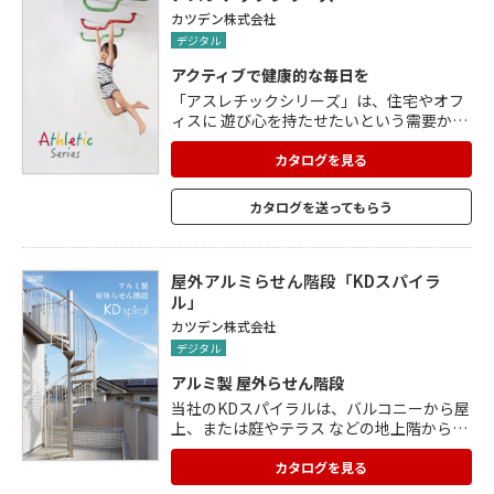
に設置してスペースを削減できます。
カツデン株式会社
デジタル
アクティブで健康的な毎日を
「アスレチックシリーズ」は、住宅やオフ
ィスに 遊び心を持たせたいという需要から
生まれた 室内用のアスレチックアイテムで
す。 スチール製の塗装品だから、 他の家具
カタログを見る
に見劣りしないクオリティを実現しまし
た。 ■うんてい 子どもと大人の体力づくり
カタログを送ってもらう
に。 アスレチックのある住空間が出来上が
ります。 本体カラーバリエーション:10色
■のぼり棒 どこまでもまっすぐ登っていき
たくなるような「のぼり棒」です。 本体カ
屋外アルミらせん階段「KDスパイラ
ラーバリエーション:7色
ル」
カツデン株式会社
デジタル
アルミ製 屋外らせん階段
当社のKDスパイラルは、バルコニーから屋
上、または庭やテラス などの地上階からバ
ルコニーへの昇降として最適な、 アルミ製
らせん階段です。 【バリエーション】 1)R
カタログを見る
格子 カーブを描く格子デザインが特徴で