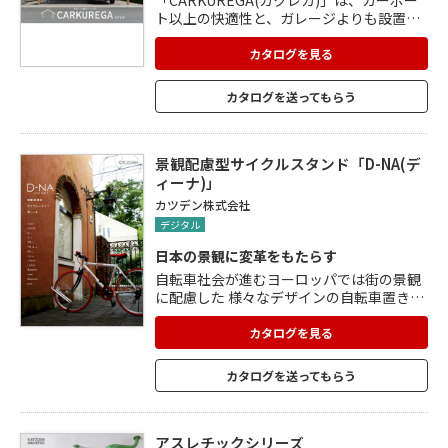
ト以上の快適性と、ガレージよりも設置し
やすいデザイン性を両立した、新しいジャ
ンル「カーハウス」です。 アルミよりも強
カタログを見る
度があるスチールを使い、より細く強いデ
ザインを実現。 熟練の職人の手により、ス
カタログを送ってもらう
チールの接合部も溶接跡が目立ちません。
耐食性と防錆力に優れたメッキ鋼板と、滑
らかで高い硬度・耐久性を有する粉体塗料
を組み合わせ、温度・湿度変化が激しい環
景観配慮型サイクルスタンド「D-NA(デ
境下でも優れた耐久性を発揮。
ィーナ)」
カツデン株式会社
デジタル
日本の景観に変革をもたらす
自転車社会が進むヨーロッパでは街の景観
に配慮した 様々なデザインの自転車置き場
が存在します。 一方、日本では街の景観を
妨げていることもしばしば。 そこでカツデ
カタログを見る
ンアーキテックは景観配慮型サイクルスタ
ンド 「D-NA(ディーナ)」を提案します。
カタログを送ってもらう
下記のような製品を掲載しています。 ■CL
IP 床付タイプ:強く錆びにくいステンレス
製。 ■CLIP-slim:よりスマートに、シンプ
ルになりました。 ■DELTA:最も小さく、壁
アスレチックシリーズ