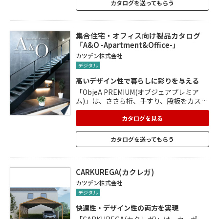
カタログを送ってもらう
ーツに分けた階段を現場で組み立てる「ノ
ックダウン工法」で、現場での溶接や塗装
が一切不要。 施工は1日で完了するため、
工期にも柔軟に対応可能。 アルミの3倍の
集合住宅・オフィス向け製品カタログ
強度を持つスチールを使用し「美しいデザ
「A&O -Apartment&Office-」
イン」を実現。
カツデン株式会社
デジタル
高いデザイン性で暮らしに彩りを与える
「ObjeA PREMIUM(オブジェアプレミア
ム)」は、ささら桁、手すり、段板をカスタ
マイズできるシースルー階段「ObjeA(オブ
ジェア)」に、集合住宅にも対応できる強度
カタログを見る
や耐久性を有した新シリーズ。 スチール製
物干し「Hosuba(ホスバ)」、オシャレに室
カタログを送ってもらう
内を彩るアスレチック器具「AthleticSerie
s(アスレチックシリーズ)」など、美しくス
タイリッシュな製品を多数掲載していま
す。
CARKUREGA(カクレガ)
カツデン株式会社
デジタル
快適性・デザイン性の両方を実現
「CARKUREGA(カクレガ)」は、カーポー