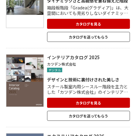
ダイナミックさと高級感を兼ね備えた階段
箱段板階段「Gradea(グラディア)」は、大
空間においても見劣りしないダイナミック
な階段です。 家具のような美しい仕上げと
段板が浮いているかのようなフロートデザ
カタログを見る
イン。 階段の構造部であるスチール製のさ
さら桁は非常に薄いため、その上に乗せら
カタログを送ってもらう
れた厚い段板との対比効果で、重力に逆ら
っているかのような幻想的な景観を創出し
ます。
インテリアカタログ 2025
カツデン株式会社
デジタル
デザインと技術に裏付けされた美しさ
スチール製室内用シースルー階段を主力と
した「カツデン株式会社」のインテリアカ
タログ。 熟練の職人が手作業で一つ一つ丁
寧に仕上げられており、美しさへのこだわ
カタログを見る
りは製品のいたるところに散りばめられて
います。 玄関ベンチ、飾り窓、室内パーテ
カタログを送ってもらう
ィション、鉄巾木、スチールシェルフな
ど、確かな品質にもとづく高い満足を感じ
られる製品を多数掲載しています。