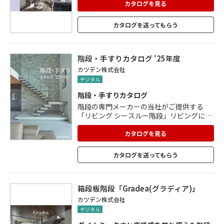
カタログを見る
カタログを送ってもらう
階段・手すりカタログ '25年度
カツデン株式会社
デジタル
階段・手すりカタログ
階段の専門メーカーの当社がご提供する
「リビング シースルー階段」リビングに設
置することで 家族との絆と共に快適な住空
間が生まれます。 【当社のこだわり】 室内
カタログを見る
をできるだけ広々と感じさせる「シースル
ー階段」 搬入がしやすい、ノックダウン方
カタログを送ってもらう
式に 家具などインテリアと共存する美しい
デザイン 発売から20年を超え、経験と実績
がこれからもお客様への 感謝と共に、豊で
楽しい暮らしをご提案してまいります。
箱段板階段「Gradea(グラディア)」
カツデン株式会社
デジタル