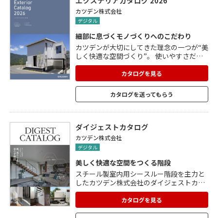
エクステリアカタログ 2026
カツデン株式会社
デジタル
細部に息づくモノづくりへのこだわり
カツデンが大切にしてきた理念の一つが“美
しく快適な空間づくり”。 使いやすさだけ
ではなく、美しさも追求するべきという想
いのもと、金属加工のプロとして長年培わ
カタログを見る
れてきた技術と美しさへのこだわりが製品
のいたるところに散りばめられています。
カタログを送ってもらう
CYCLE STAND「D-NA」、PARKING BLOC
K「Pablo」など、職人の手作業で丁寧に仕
上げられた製品を多数掲載しています。
ダイジェストカタログ
カツデン株式会社
デジタル
美しく快適な空間をつくる階段
スチール製室内用シースルー階段を主力と
したカツデン株式会社のダイジェストカタ
ログ。 リビングに階段を設置することで、
会話も増え緊密なコミュニケーションが図
カタログを見る
れます。 「シースルー階段」であれば、採
光や通風をより多く取り入れられます。 パ