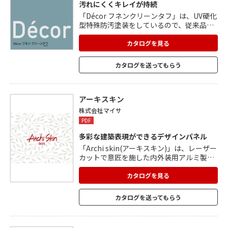
汚れにくくキレイが持続
「Décor フネンクリーンタフ」は、UV硬化
型特殊防汚塗装をしているので、従来品と
比較して汚れが拭き取りやすくなっていま
す。 施工中や長期の使用で問題となる、金
カタログを見る
属が触れることによる汚れもほとんど付き
ません。 アルコールや洗剤などを使用して
カタログを送ってもらう
も、艶変化がほとんどなく、美しさを保ち
ます。 8色の標準色に、準標準色19色、プ
レミアムカラー11色と豊富なカラーバリエ
ーション。 公共施設や医療施設、各種工場
アーキスキン
など、さまざまな場所で使用できます。
株式会社マイサ
PDF
多彩な建築表現ができるデザインパネル
「Archi skin(アーキスキン)」は、レーザー
カットで意匠を施した内外装用アルミ製パ
ネルです。 幅広いバリエーションをご用意
し、特注柄も対応可能。 カラー・塗装も彩
カタログを見る
り豊かなバリエ―ションで、お好みや用途
に合わせて選ぶことができます。 アーキス
カタログを送ってもらう
キンは外装材としてはもちろん、内装壁(光
壁)、天井(光天井)、家具、サイン等さまざ
まなところに活用できます。