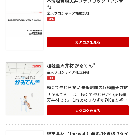
不燃吸音膜天井ファブリック「アンサー
ション調整ホールで簡単施工 特許取得済
®」
み) 構造(衝撃吸収バネで安全性が向上した
帝人フロンティア株式会社
特殊構造 特許取得済み)
PDF
カタログを見る
超軽量天井材 かるてん®
帝人フロンティア株式会社
PDF
軽くてやわらかい 未来志向の超軽量天井材
「かるてん」は、軽くてやわらかい超軽量
天井材です。 1㎡あたりわずか700gの軽さ
と、不燃性・面剛性を同時に実現。 これま
でにない繊維系不燃天井材を開発しまし
カタログを見る
た。 石膏ボードの2分の1という薄さなが
ら、優れた断熱性と 吸音性があります。 薄
くて軽いので、運搬や取り回しがしやすく
保管にもスペース を取りません。加工もカ
壁天井材【the wall】無垢/挽き板 Rタイ