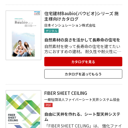
と実績を有する施工体制で、各種工事も行
っています。 環境体制として、リサイクル
システムも構築しています。
住宅建材Baubio(バウビオ)シリーズ 施
主様向けカタログ
日本インシュレーション株式会社
デジタル
自然素材の良さを活かして長寿命の住宅を
自然素材を使って長寿命の住宅を建てたい
方におすすめの建材。 耐久性や耐火性に優
れ、適度に湿気や臭いを透過して、快適な
居住性を高めます。 目的や使用箇所に合わ
カタログを見る
せて、調湿・断熱・意匠、など特性に応じ
た製品を使い分けることができます。 Bau
カタログを送ってもらう
bio-漆喰Wは、間接照明の反射板としても
使用でき、加工性がよく、さまざまな形状
加工が可能なので、デザイン壁や天井に最
適。 施工例も掲載。
FIBER SHEET CEILING
一般社団法人ファイバーシート天井システム協会
PDF
自由に天井を作れる、シート型天井システ
ム
「FIBER SHEET CELING」は、 強化ファイ