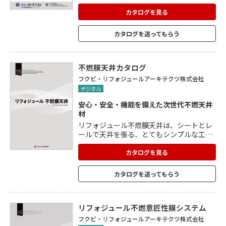
感のある空間に。 屋外のウッドデッキやフ
ェンスも セランガンバツ材でトータルコー
カタログを見る
ディネート。 内と外に連続性を持たせるこ
とができます。
カタログを送ってもらう
不燃膜天井カタログ
フクビ・リフォジュールアーキテクツ株式会社
デジタル
安心・安全・機能を備えた次世代不燃天井
材
リフォジュール不燃膜天井は、シートとレ
ールで天井を張る、とてもシンプルな工
法。 「吊り天井工法」と「直天井工法」の
両方に対応。 特殊な膜と軽量フレームで構
カタログを見る
成されています。 従来の天井材と比べて圧
倒的に下地材が少ないため、スピーディー
カタログを送ってもらう
な施工が可能。 最小限まで小型化を図った
独自のレールを使用し、フラットかつシャ
ープで美しい天井を表現。 造作したフレー
ムを使用することで、Rに湾曲を描いた天
リフォジュール不燃意匠性膜システム
井面も表現できます。
フクビ・リフォジュールアーキテクツ株式会社