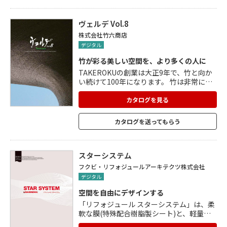
わたり美しい外観を保持。 新築や改修工事
にも最適。 「ウォールトップパネル」は、
切り欠き加工パネル、コーナー加工パネ
ヴェルデ Vol.8
ル、R曲げ加工パネルの3種類。
株式会社竹六商店
デジタル
竹が彩る美しい空間を、より多くの人に
TAKEROKUの創業は大正9年で、竹と向か
い続けて100年になります。 竹は非常に優
秀でサステナブルな素材ですが、「虫がつ
きやすい・カビが生えやすい・割れやす
カタログを見る
い」という欠点がありました。 TAKEROK
Uでは試行錯誤を繰り返し、欠点をひとつ
カタログを送ってもらう
ずつ克服。 竹に強度と耐久性を持たせるこ
とに成功しました。 それにより竹の汎用性
が格段にアップ。 TAKEROKUの加工にお
ける高い技術で、さまざまな製品づくりに
スターシステム
取り組んでいます。
フクビ・リフォジュールアーキテクツ株式会社
デジタル
空間を自由にデザインする
「リフォジュール スターシステム」は、柔
軟な膜(特殊配合樹脂製シート)と、軽量な
フレームから構成されており、あらゆる構