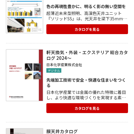
色の再現性豊かに、明るく影の無い空間を
超薄近未来型照明、高演色天井ユニット
『ソリッドSS』は、光天井を梁下35mmで
仕上げることが可能な高い信頼性とデザイ
ン性を兼ね備えたソリッドな照明ユニット
カタログを見る
です。 病院オペ室・化粧品 /アパレル店
舗・ミュージアムなど、色を忠実に再現し
たい空間で効力を発揮します。 ※アウトイ
ンフレーム構造 天井裏の空調設備や梁を避
軒天換気・外装・エクステリア 総合カタ
けデザイン天井を実現でき、フルカスタム
ログ 2024～
サイズで対応可能。躯体と光拡散板が融合
日本化学産業株式会社
したシンプルで強靭な天井仕上げが実現で
デジタル
きます。
先端加工技術で安全・快適な住まいをつく
る
日本化学産業では金属の優れた特徴に着目
し、より快適な環境づくりを実現する素材
として、その可能性を追求。 防火、通気(換
気)、防水を製品開発のキーワードとし、ロ
カタログを見る
ール成形、曲げ、プレスといった成型技術
により、特殊な加工にも対応。 建築基準法
に適合させ、用途に合わせて幅広く対応し
ています。 防火通気見切縁、シンプル庇、
膜天井カタログ