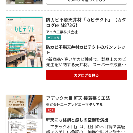
防カビ不燃天井材「カビテクト」【カタ
ログ№:M873G】
アイカ工業株式会社
デジタル
防カビ不燃天井材カビテクトのパンフレッ
ト
<新商品> 高い防カビ性能で、製品上のカビ
発生を抑制する天井材。 スーパーや飲食店
など天井のカビ対策に最適です。 カタログ
をご希望の方はアイカホームページからご
カタログを見る
請求ください。 https://www.aica.co.jp/m
ypage/login カタログ一覧⇒壁面材・不燃
化粧板⇒防カビ不燃天井材「カビテクト」
アデック木目 軒天 接着張り工法
株式会社エーアンドエーマテリアル
PDF
軒天にも格調と癒しの空間を演出
「アデック木目」は、柾目の木目調で高級
感ある美しい色調の、加飾化粧けい酸カル