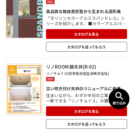
PDF
高品質な独自意匠性から生まれる造形美
「モリソンカラーアルミスパンドレル」シ
リーズを紹介します。 ■カラーアルスパン
ドレルシリーズ 0.6シリーズ 0.8シリーズ 1.
0シリーズ ■リブシリーズ ■アルミランバ
カタログを見る
ースパンドレル木目調シリーズ 0.6シリー
ズ 0.9シリーズ ■脱着システムらくらくス
カタログを送ってもらう
パン ■遮音スパンドレル 天井空間を演出す
る意匠美。ぜひご覧ください。
リノROOM 膜天井(R-02)
リノチョイス(日本総合住生活株式会社)
PDF
古い吹き付け天井のリニューアルに最適
住まいながら、わずか半日の工事で天井を
一新できる「リノチョイス」の膜天井。 弾
力性と耐久性のある樹脂シートを用いるた
め、美しさが長持ち。 万一の上階の水漏れ
カタログを見る
事故の場合にも、樹脂シートが大切な家具
や家電を守ります。 施工時にも家具の移動
カタログを送ってもらう
は不要。 準不燃材料の認定を受けており、
内装制限を受けるお部屋でも施工可能。