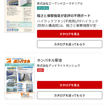
株式会社エーアンドエーマテリアル
デジタル
軽さと衝撃強度が定評の不燃ボード
ハイラックフネン(不燃用)/FPハイラック
(防耐火構造用)は、軽さと衝撃強度が定評
の不燃ボードです。 ハイラックフネン(不燃
用)/FPハイラック(防耐火構造用)は、けい
カタログを見る
酸質原料・石灰質原料・補強繊維を主原料
としてオートクレーブ養生した内装板で、
カタログを送ってもらう
一般的な環境下で吸放湿による伸縮が小さ
く、寸法安定性に優れており、軽量で十分
な粘りをもち衝撃に強い特性があります。
木材並みの熱伝導率で高い断熱効果と快適
ホンパネル駅舎
性を実現。 住宅や各種建築物の内装材、軒
株式会社グッドライトホンシュウ
天材や共同住宅の界壁などに使用されま
PDF
す。
カタログを見る
カタログを送ってもらう