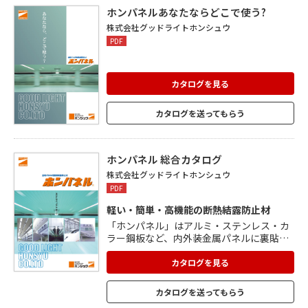
ホンパネルあなたならどこで使う?
株式会社グッドライトホンシュウ
PDF
カタログを見る
カタログを送ってもらう
ホンパネル 総合カタログ
株式会社グッドライトホンシュウ
PDF
軽い・簡単・高機能の断熱結露防止材
「ホンパネル」はアルミ・ステンレス・カ
ラー鋼板など、内外装金属パネルに裏貼り
する機能性の高い断熱・結露防止材です。
水や水蒸気を寄せ付けないため、 初期の高
カタログを見る
い断熱性能を持続します。 表面にスキン層
をもつ押出法ポリスチレンフォーム板に特
カタログを送ってもらう
殊アクリル系粘着剤を塗布。 離型紙を剥が