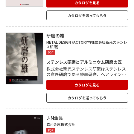
造物の制作が可能。 光や印刷と組み合わせ
カタログを見る
ることで、さまざまな建物をより一層クリ
エイティブな空間にすることができます。
カタログを送ってもらう
多彩な半透明タイプのシートから光が流れ
る照明、複雑な3Dの立体的オブジェ、効果
的な演出が可能なプリント可能な膜、など
自由に表現できます。
研磨の雄
METAL DESIGN FACTORY®(株式会社新光ステンレ
ス研磨)
PDF
ステンレス研磨とアルミニウム研磨の匠
株式会社新光ステンレス研磨はステンレス
の意匠研磨である鏡面研磨、ヘアライン研
磨、バイブレーション研磨などを長年手掛
けてきた中でアルミニウムの研磨も行い、
カタログを見る
両素材の新しい表情を引き出すべくオリジ
ナルな研磨を創出。職人の確かな腕により
カタログを送ってもらう
完成された研磨技術はデザイナーのイメー
ジを具現化する多くのシーンで採用されて
います。 ステンレス研磨とアルミニウム研
磨に生かされているオリジナルアート研磨
J-M金具
は独自の発想により他にはない高い意匠性
森村金属株式会社
を具現化し、多彩な表現を演出することが
PDF
可能です。