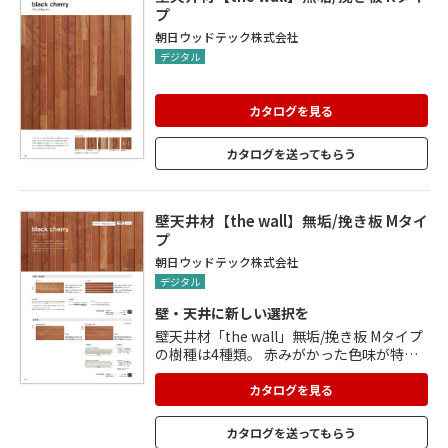
ッター1本で容易にでき、加工時の 粉塵の
プ
飛散や騒音もありません。
朝日ウッドテック株式会社
デジタル
カタログを見る
カタログを送ってもらう
壁天井材【the wall】無垢/挽き板 Mタイ
プ
朝日ウッドテック株式会社
デジタル
壁・天井に新しい選択を
壁天井材「the wall」無垢/挽き板 Mタイプ
の樹種は4種類。 赤みがかった色味が特徴
の「black cherry(ブラックチェリー)」、
衝撃や摩擦に強い「hard maple(ハードメ
カタログを見る
イプル)」、チョコレートのような深い色合
いの「black walnut(ブラックウォルナッ
カタログを送ってもらう
ト)」、一般的によく使われる「oak(オー