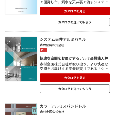
で開発した、漏水を天井裏で流すシステム
です。 天井面に施された様々なサイズや形
の開口に対応できる流水見切と専用のガス
カタログを見る
ケットを共同開発。二重天井が持つ別々の
性能を一体化したことで、通行するお客様
カタログを送ってもらう
の快適性を制限する一因となってしまうと
いう難点を解消しました。 ボード系材料が
水分を吸収して脆くなり落下する事象が発
生し、漏水問題が深刻化している高架下駅
システム天井アルミパネル
や地下駅には最適です。
森村金属株式会社
PDF
快適な空間をお届けするアルミ高機能天井
森村金属株式会社が取り扱う、より快適な
空間をお届けする高機能天井である「シス
テム天井アルミパネル」を掲載。 耐震天井
対応システム「UB system」は、業界初の
カタログを見る
2Gをクリア。 大きな特長であるSNAP IN工
法=パネルワンタッチ施工では、スラブよ
カタログを送ってもらう
り吊りボルトを下げ、ハンガーにより野縁
受け(38チャンネル)をセットし、チャンネ
ルクリップでUBメインバーを架設します。
ネジを使わないため、ネジ頭を隠す施工が
カラーアルミスパンドレル
必要なく意匠性に優れています。
森村金属株式会社