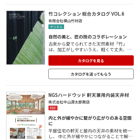
して金属パネルに貼るだけで施工できま
す。 非常に軽く、持ち運びや取付けも容
易。 簡単にカッターナイフ等で 切断でき加
竹コレクション 総合カタログ VOL.6
工性も良好。 フラットタイプの板厚6種類
有限会社横山竹材店
ラインナップ。
デジタル
自然の美と、匠の技のコラボレーション
古来から愛でられてきた天然素材「竹」
は、加工がしやすいうえ、軽くて丈夫、そ
して腐食しにくいという特性をもっていま
す。 種類も豊富で、加工の仕方によって、
カタログを見る
さまざまな表情のものを生み出すことがで
きます。 そんな竹の加工を支えているの
カタログを送ってもらう
が、京の竹職人が脈々と受け継いできた匠
の技。 横山竹材店では、伝統の技をもって
「和美」のある空間を創造し続けます。
NGSハードウッド 軒天兼用内装天井材
株式会社中山源太郎商店
PDF
内と外が緩やかに繋がり広がりのある空間
に
平屋住宅の軒天と屋内の天井の素材を統一
し、 中と外が緩やかにつながることで解放