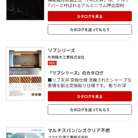
Tバーと呼ばれるアルミニウム押出型材を
使用し、部材点数を極力少なくすることで
軽量化されたシステム天井です。 アルミT
カタログを見る
バーにブレースを取付けた場合、地震時の
水平加速度2.2G、鉛直加速度1Gの負荷をか
カタログを送ってもらう
けても損傷せず、優れた耐震性能を発揮。
部材重量が軽いので運送から施工までの負
担が少なく、V字ブレース一対で圧縮側33.1
mまで施工可能。 豊富な面材が選べ、色や
リブシリーズ
柄、フレームピッチなどさまざまな装飾が
片桐銘木工業株式会社
可能。
PDF
「リブシリーズ」のカタログ
■リブ天井 突板仕様 洗練されたシャープな
表情を創る突板貼り仕様です。 彫りの深い
立体感と柾目の突板がもたらすその表情
は、 伸びやかで優美な印象です。 取扱樹
カタログを見る
種:タモ/ブラックチェリー/ウォルナット/ユ
ーカリ ■リブ天井 lite Ⅱ 国産の杉無垢材を
カタログを送ってもらう
削り出しリブ形状に仕上げたタイプです。
杉のおおらかでソフトな木目と、無垢材で
しか 表現できない深みのある質感が特徴で
す。 形状:ナローリブタイプ/ワイドリブタ
マルチスパン/シズクリア不燃
イプ/スキップリブタイプ
フクビ化学工業株式会社