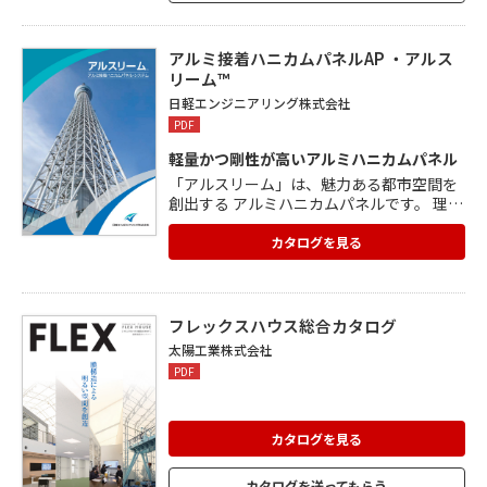
⽇本印刷(株)の表⾯シートと⾊柄が連動
し、約300⾊以上を展開。
アルミ接着ハニカムパネルAP ・アルス
リーム™
日軽エンジニアリング株式会社
PDF
軽量かつ剛性が高いアルミハニカムパネル
「アルスリーム」は、魅力ある都市空間を
創出する アルミハニカムパネルです。 理想
的な構造であるハニカムパネルを建築土木
分野に 普及させるため、弾力性の高い接着
カタログを見る
剤を開発し、 SLEAM工法によるアルミハニ
カムパネルを完成させました。 厳しい自然
環境下で求められる、耐候性、耐水性、 耐
熱性をクリアーしています。 超高層ビルカ
フレックスハウス総合カタログ
ーテンウォールから屋根、庇まで 多くの実
太陽工業株式会社
績を重ねています。
PDF
カタログを見る
カタログを送ってもらう