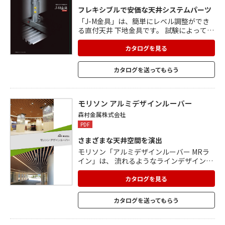
フレキシブルで安価な天井システムパーツ
「J-M金具」は、簡単にレベル調整ができ
る直付天井 下地金具です。 試験によってJ-
M金具の強度や剛性を明らかにしたことに
より、 吊らない耐震・耐風圧天井が設計可
カタログを見る
能になりました。 従来の軽天下地材を使用
できるので、 安価に耐震耐風圧下地の施工
カタログを送ってもらう
が可能です。 従来の軽天下地のように、下
地をリップ溝形鋼に一旦預けて からのレベ
ル調整作業が可能です。 ベース金具のスリ
ットから墨位置を確認しながら施工ができ
モリソン アルミデザインルーバー
ます。
森村金属株式会社
PDF
さまざまな天井空間を演出
モリソン「アルミデザインルーバー MRラ
イン」は、 流れるようなラインデザインの
ルーバーです。 野縁受けに直接取り付ける
ため、取り付け作業が簡単で 施工性に優れ
カタログを見る
ています。ビルエントランスやロビー、 商
業施設等のさまざまな天井空間を演出でき
カタログを送ってもらう
るのが魅力です。 「アルミデザインルーバ
ー MRクロス」は、印象の違った クロスの
天井空間を実現することができます。 幅広