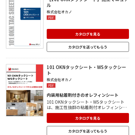
ル
株式会社オカノ
PDF
カタログを見る
カタログを送ってもらう
101 OKNタックシート・WSタックシー
ト
株式会社オカノ
PDF
内装⽤粘着剤付きのオレフィンシート
101 OKNタックシート・WSタックシート
は、施工性抜群の粘着剤付オレフィンシー
トです。 環境に配慮した⾮塩ビタイプで、
有害物質の発⽣が少ない特長もあります。
カタログを見る
家具・建具・扉など内装のリメイクや補
修、装飾に使用でき、貼るだけでお洒落な
カタログを送ってもらう
コーディネートが可能。 TOPPAN(株)、⼤