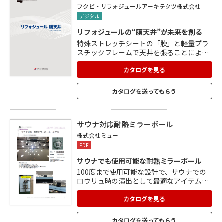
ウォールポスト、パイプスペースカバー、
フクビ・リフォジュールアーキテクツ株式会社
ステンレス手摺りなどを掲載。
デジタル
リフォジュールの“膜天井”が未来を創る
特殊ストレッチシートの「膜」と軽量プラ
スチックフレームで天井を張ることによ
り、圧倒的な軽量化を実現。 高いところに
は軽くて柔らかい材料を使用するのが、こ
カタログを見る
れからのスタンダード。 リフォジュールシ
ートは、地震時の振動を吸収しやすいので
カタログを送ってもらう
落下しにくく、万が一落下しても石膏ボー
ドのような危険はありません。 防湿性に優
れているので結露しにくく、断熱性も向
上。 体育館や室内プールなど大規模建築だ
サウナ対応耐熱ミラーボール
けでなく、集合住宅のリフォームなどにも
株式会社ミュー
有効です。
PDF
サウナでも使用可能な耐熱ミラーボール
100度まで使用可能な設計で、サウナでの
ロウリュ時の演出として最適なアイテムで
す。 Φ200と小型なので、低めの天井にも
ジャストフィット。 チェーンの長さは調整
カタログを見る
が可能なため、高さを自由に変えられます
(最大500mm)。 モーター部を天井裏に設
カタログを送ってもらう