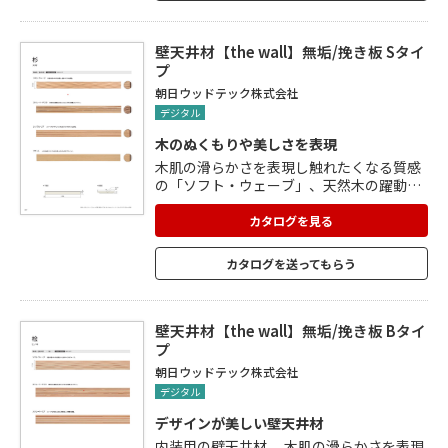
ク)」があります。 それぞれに「レリーフ」
と「ノーチス」の意匠の異なる製品があり
ます。
壁天井材【the wall】無垢/挽き板 Sタイ
プ
朝日ウッドテック株式会社
デジタル
木のぬくもりや美しさを表現
木肌の滑らかさを表現し触れたくなる質感
の「ソフト・ウェーブ」、天然木の躍動感
が感じられ凹凸を強調したデザインの「ス
トレート・デコラ」、シャープなデザイン
カタログを見る
で木のぬくもりをモダンに表現した「シン
プル・リブ」、木の素材感や木目の美しさ
カタログを送ってもらう
そのものをデザインした「フラット」があ
ります。 カラーはそれぞれに、無塗装・ク
リアー(日焼け防止塗装)・ホワイト・ブラ
ックの4色展開。
壁天井材【the wall】無垢/挽き板 Bタイ
プ
朝日ウッドテック株式会社
デジタル
デザインが美しい壁天井材
内装用の壁天井材。 木肌の滑らかさを表現