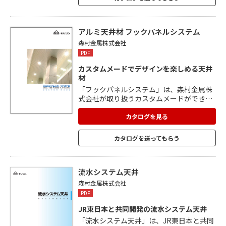
置することで、湿気などの影響も受けにく
くなり耐久性もアップします。
アルミ天井材 フックパネルシステム
森村金属株式会社
PDF
カスタムメードでデザインを楽しめる天井
材
「フックパネルシステム」は、森村金属株
式会社が取り扱うカスタムメードができる
アルミ天井材です。 天井鋼製下地材の標準
施工と同じように下地であるフックバーを
カタログを見る
施工。フックバーは、ビス留め不要の引っ
掛け式施工でどこからでも脱着可能です。
カタログを送ってもらう
フックパネルは、多くのデザインに対応で
きるよう規格寸法とフリー寸法をご用意。
多彩な組み合わせにより、あらゆる天井デ
ザインをお楽しみいただけます。 耐風圧・
流水システム天井
耐震性について性能試験済みの耐久性商品
森村金属株式会社
です。
PDF
JR東日本と共同開発の流水システム天井
「流水システム天井」は、JR東日本と共同