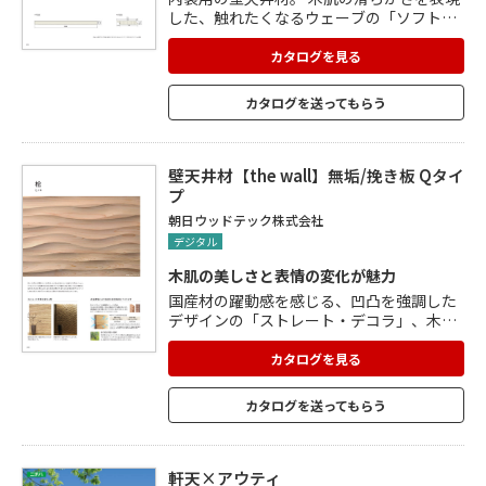
した、触れたくなるウェーブの「ソフト・
ウェーブ」、国産材の躍動感を感じる、凹
凸を強調したデザインの「ストレート・デ
カタログを見る
コラ」、規則正しく連続した直線が、シャ
ープな印象を与える「ストレート・リブ」
カタログを送ってもらう
の3種類があります。 無塗装とクリアー塗
装(日焼け防止塗装)の2種類があります。
壁天井材【the wall】無垢/挽き板 Qタイ
プ
朝日ウッドテック株式会社
デジタル
木肌の美しさと表情の変化が魅力
国産材の躍動感を感じる、凹凸を強調した
デザインの「ストレート・デコラ」、木目
や年輪を彷彿させる、シンプルなラインが
連続した「ストレート・シンプル」、木肌
カタログを見る
の滑らかさを表現した、触れたくなるウェ
ーブの「ソフト・ウェーブ」、木目の美し
カタログを送ってもらう
さが際立つ、ミニマムなデザインの「ブロ
ック」の4種類。 無塗装とクリアー塗装が
あります。 自然光や照明など、光によって
表情が変わります。 調湿建材マークを取
軒天×アウティ