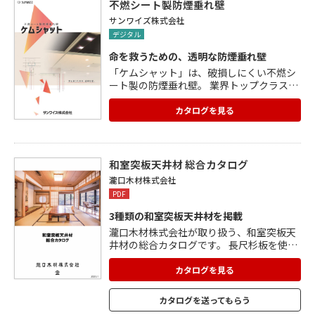
不燃シート製防煙垂れ壁
サンワイズ株式会社
デジタル
命を救うための、透明な防煙垂れ壁
「ケムシャット」は、破損しにくい不燃シ
ート製の防煙垂れ壁。 業界トップクラスの
高い透明度(透光率90%以上)に加え、帯電
防止機能を付与しているため、防煙垂れ壁
カタログを見る
の落下・飛散による二次災害を防ぎます。
静電気やほこりの付着が起きにくく、施工
中の作業性が大幅に向上。 従来の網入りガ
ラスと比べ、重量が約1/10と軽量。 簡単施
和室突板天井材 総合カタログ
工で、衝撃を吸収する特殊構造で落下も防
瀧口木材株式会社
止。 「スリムパネルタイプ」と「テンショ
PDF
ンタイプ」があります。
3種類の和室突板天井材を掲載
瀧口木材株式会社が取り扱う、和室突板天
井材の総合カタログです。 長尺杉板を使用
し、板と板の間に隙間を設けた敷目天井の
「目透かし天井」、竿縁の上に重ねて行
カタログを見る
き、重なった板と板が立体的な仕上がりに
なる「イナゴ(羽重)天井」、目透かし天井
カタログを送ってもらう
に工芸を取り入れて手軽に豪華さを演出で