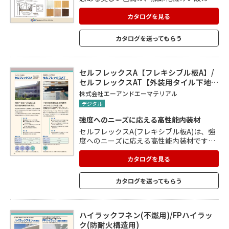
シウム板です。 抗菌仕様で、寸法安定性や
耐衝撃性、金属汚れ性能に優れています。
カタログを見る
施工性も良好で、コストパフォーマンスに
も優れた建材。 カラーバリエーションは、
カタログを送ってもらう
豊富な6色展開。 本紙では、軒天に接着張
り工法で使用した例をご紹介しています。
セルフレックスA【フレキシブル板A】/
セルフレックスAT【外装用タイル下地…
株式会社エーアンドエーマテリアル
デジタル
強度へのニーズに応える高性能内装材
セルフレックスA(フレキシブル板A)は、強
度へのニーズに応える高性能内装材です。
強度と弾力性を併せ持ち、耐衝撃性にも優
れた性能を発揮。長さ変化率が小さいの
カタログを見る
で、経年による歪みなどの発生を抑えられ
ます。高圧プレス成型による平滑な表面
カタログを送ってもらう
は、仕上げ処理に優れており多様な仕上げ
施工に対応できます。 内壁、天井などあら
ゆる建築物の内装材として幅広く適応、特
に化粧ボードの基材として高性能を発揮し
ハイラックフネン(不燃用)/FPハイラッ
ます。
ク(防耐火構造用)