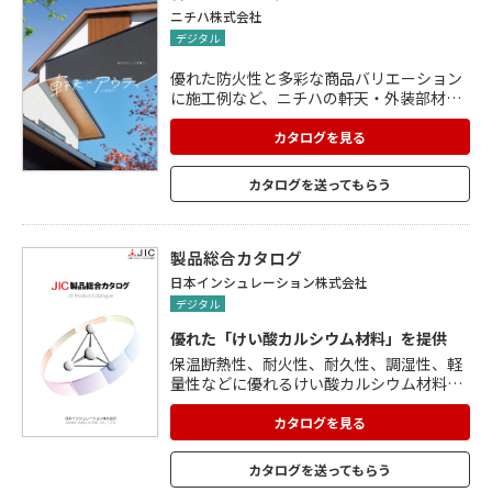
得。
ニチハ株式会社
デジタル
優れた防火性と多彩な商品バリエーション
に施工例など、ニチハの軒天・外装部材ア
ウティの情報を掲載しています。
カタログを見る
カタログを送ってもらう
製品総合カタログ
日本インシュレーション株式会社
デジタル
優れた「けい酸カルシウム材料」を提供
保温断熱性、耐火性、耐久性、調湿性、軽
量性などに優れるけい酸カルシウム材料
を、プラント分野、一般設備分野、土木分
野、建築分野、素材分野ごとに掲載した総
カタログを見る
合カタログ。 開発から生産、施工まで、責
任ある品質管理と全国展開する営業拠点を
カタログを送ってもらう
活用し、高品質な商品を提供。 豊富な経験