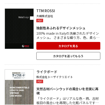
きる「目透かし格天井(額縁天井)」の3種類
を掲載。好みに合わせた天井のデザインを
お楽しみいただけます。
TTM ROSSI
大綱株式会社
PDF
独創性あふれるデザインメッシュ
100% made in Italyの洗練されたデザイン
メッシュ。 さまざまな織り方、色、柔らか
さ、太さがあり、テクスチャーも多岐にわ
たるため、いろいろな場所や用途で使用す
カタログを見る
ることができます。 透過性と柔軟性を活か
しカーテンや間仕切りとして、意匠性と自
カタログを送ってもらう
由度の高さを活かし天井装飾として、空間
をさまざまな表情に演出できます。 ほとん
どの商品が不燃材なので、火気の心配のあ
る場所でも使用可能。 イメージしやすい施
ライクボード
工事例も多数掲載。
株式会社トーザイクリエイト
PDF
天然古材バーンウッドの風合いを忠実に再
現
「ライクボード」はリアルな色・柄、古材
板目の風合いを再現した化粧パネルです。