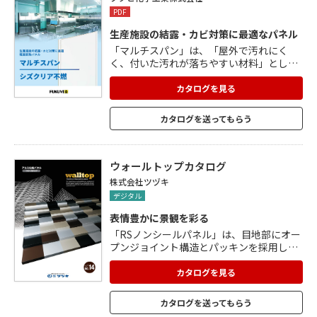
PDF
生産施設の結露・カビ対策に最適なパネル
「マルチスパン」は、「屋外で汚れにく
く、付いた汚れが落ちやすい材料」として
認定された化粧アルミ板を使用していま
す。 一般塗装品に比べ表面が平滑なので、
カタログを見る
ゴミが溜まりにくく、ふき取り掃除も容
易。 「シズクリア不燃」は、親水コーティ
カタログを送ってもらう
ングにより、表面に発生した結露水が玉に
ならず薄く広がり、勾配に沿って流れやす
くなった天井材です。 親水効果で汚れを浮
かせるため、ふき取り掃除が簡単です。 断
ウォールトップカタログ
熱性、耐食性、安全性、不燃性に優れた効
株式会社ツヅキ
果を発揮し、施工性も抜群。
デジタル
表情豊かに景観を彩る
「RSノンシールパネル」は、目地部にオー
プンジョイント構造とパッキンを採用し
た、画期的なノンシールパネル。 台風や地
震時にも変形追従性能・耐風性能を発揮
カタログを見る
し、縦目地はパッキンで防水、通気排湿空
間も確保しています。 軽量化で工期短縮も
カタログを送ってもらう
でき、メンテナンスが容易なため、長期に