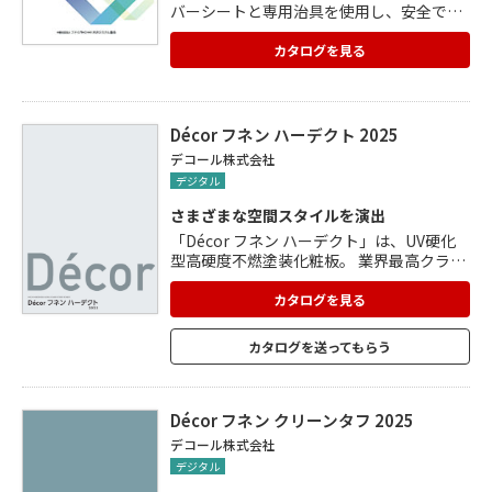
バーシートと専用治具を使用し、安全で快
適な室内環境を生み出す天井リニューアル
システムです。 軽くて丈夫なシート型なの
カタログを見る
で、震災時の天井落下リスクを軽減できて
安全。天井高や壁の位置を自由に作ること
ができるので、これまで天井がなかった建
物にも施工可能。ぴったり隙間なく張るこ
Décor フネン ハーデクト 2025
とにより建物の空調効率を大きく改善する
デコール株式会社
ので、省エネ効果も期待できます。 丈夫で
デジタル
長持ち、メンテナンスもしやすい素材で
す。
さまざまな空間スタイルを演出
「Décor フネン ハーデクト」は、UV硬化
型高硬度不燃塗装化粧板。 業界最高クラス
の表面硬度を実現。 傷や汚れ・指紋が付き
にくく、耐久性も抜群。 質感の高い、艶消
カタログを見る
しUV塗装仕上げ。 マットエンボス仕上げに
より、反射光を抑えたやわらかな風合いを
カタログを送ってもらう
醸しだしています。 木目と相性の良いホワ
イト色・グレー色も、さまざまなトーンで
取り揃えています。 木目を引き立たせるア
クセントカラーも充実。
Décor フネン クリーンタフ 2025
デコール株式会社
デジタル