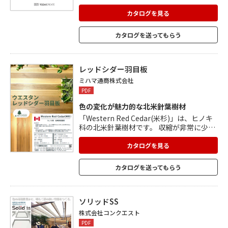
繊細なリブやトラバーチン風の特殊なエン
ボス加工で表面を仕上げました。 不燃材な
カタログを見る
ので、商業施設やホテルなど内装制限の適
用を受ける部分への使用が可能。 2.4mの
カタログを送ってもらう
長さがあり、長尺のエンボス加工された木
目柄が開放的でボリュームのある空間を演
出。 軽量で、切断や穴あけなどの加工・取
付が容易。 接着剤と両面テープで簡単に貼
レッドシダー羽目板
り込みできるため、工期短縮・トータルコ
ミハマ通商株式会社
ストの削減にも貢献。
PDF
色の変化が魅力的な北米針葉樹材
「Western Red Cedar(米杉)」は、ヒノキ
科の北米針葉樹材です。 収縮が非常に少な
く、反りや割れなどに対し安定性がある性
質で、優れた耐久性を持ちます。 辺材は白
カタログを見る
色で、心材は暗褐色から鮮紅色まで色の変
化が楽しめます。 その魅力的な濃淡差によ
カタログを送ってもらう
り、個性豊かな室内空間を演出することが
できます。 無塗装製。
ソリッドSS
株式会社コンクエスト
PDF