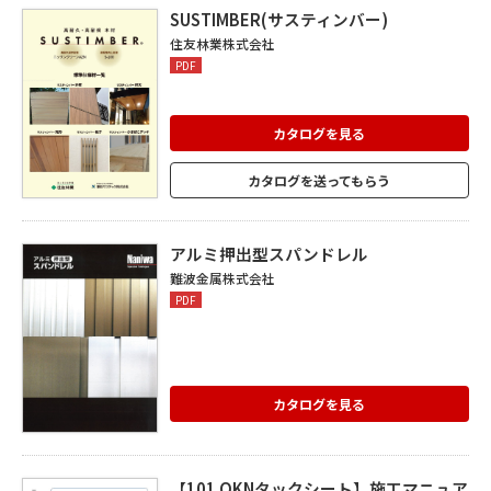
い場所でご利用いただけます。
SUSTIMBER(サスティンバー)
住友林業株式会社
PDF
カタログを見る
カタログを送ってもらう
アルミ押出型スパンドレル
難波金属株式会社
PDF
カタログを見る
【101 OKNタックシート】施工マニュア