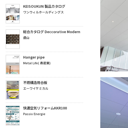
KEISOUKUN 製品カタログ
ワンウィルホールディングス
総合カタログ Deccorative Modern
虔山
Hanger pipe
Metal Life( 寿産業)
不燃構造用合板
エーワイケミカル
快適空気リフォームKKR100
Passiv Energie