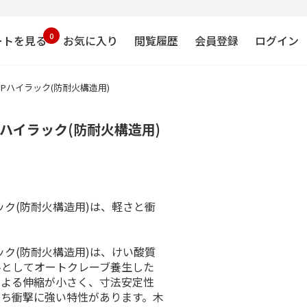
0
ートを見る
お気に入り
閲覧履歴
会員登録
ログイン
FPハイラック(防耐火構造用)
Pハイラック(防耐火構造用)
ル
ラック(防耐火構造用)は、軽さと衝
ラック(防耐火構造用)は、けい酸質
料としてオートクレーブ養生した
による伸縮が小さく、寸法安定性
もち衝撃に強い特性があります。木