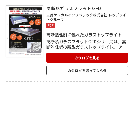
の大型の商業施設や、工場・倉庫などの大
空間におすすめです。
高断熱ガラスフラット GFD
三菱ケミカルインフラテック株式会社 トップライ
トグループ
PDF
高断熱性能に優れたガラストップライト
高断熱ガラスフラットGFDシリーズは、高
断熱仕様の新型ガラストップライト。 アル
ミ・樹脂複合枠で、高い断熱性能を発揮。
使用屋外側には耐久性に優れたアルミ形材
カタログを見る
を使用し、室内側には熱伝導率がアルミの
約1/1000の樹脂形材を使用。 面材は、複層
カタログを送ってもらう
ガラス+中空シート(ポリカーボネート樹脂)
仕様。 ガラス部分は、総厚21.8~28.8の範
囲にて特注対応も可能です。 高耐食溶融め
っき鋼板を用いることで、耐火性能にも優
れています。