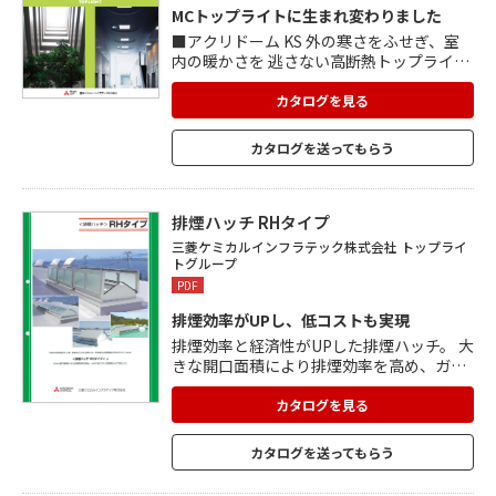
MCトップライトに生まれ変わりました
■アクリドーム KS 外の寒さをふせぎ、室
内の暖かさを 逃さない高断熱トップライト
です。 三層構造の優れた断熱性能で 寒冷地
や高気密・高断熱建築物に最適です。 ■ア
カタログを見る
クリドーム K 発売以来、様々な建築物に採
用頂いている、 スタンダードな固定式トッ
カタログを送ってもらう
プライトです。 自然採光による省エネ効果
が期待できます。 ■アクリドーム K-SUS ア
クリドームのステンレスタイプで、 耐火性
を求められる施設に最適です。 耐久性にも
排煙ハッチ RHタイプ
優れており、様々な建築物に 採用いただい
三菱ケミカルインフラテック株式会社 トップライ
ています。
トグループ
PDF
排煙効率がUPし、低コストも実現
排煙効率と経済性がUPした排煙ハッチ。 大
きな開口面積により排煙効率を高め、ガラ
スタイプは採光にも優れています。 開閉の
操作方法は手動オペレーターで、ガスステ
カタログを見る
ーによる両開き・片開きができます。 オプ
ションの特殊な連結用ジョイント金具を使
カタログを送ってもらう
えば、短辺連結・長辺連結仕様が可能。 ホ
ームセンターやショッピングセンターなど