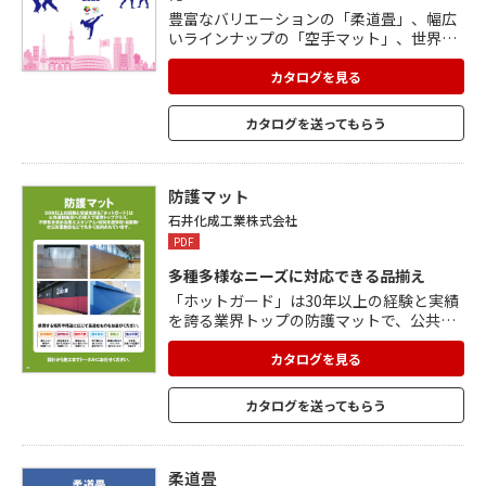
豊富なバリエーションの「柔道畳」、幅広
いラインナップの「空手マット」、世界大
会でも使用される「レスリングマット」、
格闘技のスタイルに合わせて最適なクッシ
カタログを見る
ョン材が選べる「格闘技マット」を掲載。
他にも、さまざまなスポーツに対応した商
カタログを送ってもらう
品やスポーツマット、防護マットやキッズ
ガード、リハケアマットなど、多種多様な
要望に対応する幅広い商品を掲載。 用途に
合わせて選べる「除菌クリーナー」もあり
防護マット
ます。
石井化成工業株式会社
PDF
多種多様なニーズに対応できる品揃え
「ホットガード」は30年以上の経験と実績
を誇る業界トップの防護マットで、公共運
動施設への導入も業界トップクラス。 屋内
難燃、屋内不燃、屋外防水、要施工、施工
カタログを見る
不要、とさまざまなタイプがあり、使用す
る場所や用途に応じて最適なものを選ぶこ
カタログを送ってもらう
とができます。 実際に、不燃性を求める国
立スタジアム、特別支援学校、自衛隊や在
日米軍施設などでも多く採用されていま
す。 カラーバリエーションも豊富。
柔道畳