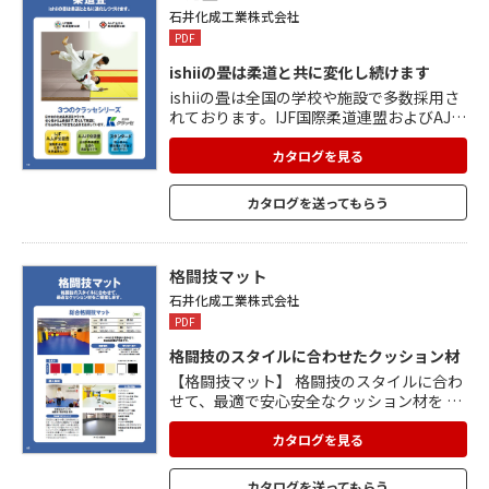
石井化成工業株式会社
PDF
ishiiの畳は柔道と共に変化し続けます
ishiiの畳は全国の学校や施設で多数採用さ
れております。IJF国際柔道連盟およびAJJF
全日本柔道連盟の公認を取得し、その高い
品質と安全性に優れた実績を有していま
カタログを見る
す。 ishiiの畳<クラッセ シリーズ>は日本初
の化成品柔道畳として、初心者から上級者
カタログを送ってもらう
まで、安心して柔道に打ち込めるよう常に
安全性と品質を追及しています。 ・AJJF公
認畳・・・全日本柔道連盟公認の高品質モ
デル ・スタンダード・・・初心者から競技
格闘技マット
者迄安全で使い易い標準モデル ・50mm
石井化成工業株式会社
厚・・・設置や撤収も簡単、軽量モデル
PDF
格闘技のスタイルに合わせたクッション材
【格闘技マット】 格闘技のスタイルに合わ
せて、最適で安心安全なクッション材を ご
提案いたします。 1)格闘技マット 2)スポー
ツTATAMIマット 3)フルカラー印刷格闘技
カタログを見る
マット 色見本も複数色をご用意しておりま
すので、お選びください。 スペースの広さ
カタログを送ってもらう