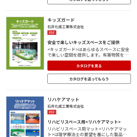
や形状に合わせて自由設置が可能です。 ま
た、オリジナルデザインをフルカラーで印
刷も出来ますので ロゴマーク、ラインなど
もお任せください。
キッズガード
石井化成工業株式会社
PDF
安全で楽しいキッズスペースをご提供
<キッズガード>はあらゆるスペースに安全
で楽しい空間を提供します。有害物質を含
有しない安心、安全なシックハウス対策商
品で、業界トップクラスの製作実績を誇り
カタログを見る
ます。 ※<キッズガード>納入事例(実績) ・
カーディーラー(オーダーメイド) ・公共工
カタログを送ってもらう
事(オ-ダーメイド) ・キッズコーナー(2000
件以上の経験と実績) ※<キッズガード>オ
ーダー方法 ・設置スペースに合わせてオー
ダーメイドが可能。 ・設計、実測、制作、
リハケアマット
施工までトータルでサポートします。
石井化成工業株式会社
PDF
リハビリスペース用<リハケアマット>
リハビリスペース用マット<リハケアマッ
ト>は理学療法士の要望を基にした製品づ