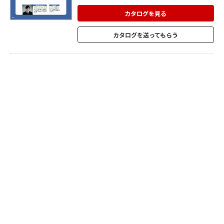
くりで10年の実績を誇ります。安全性・耐
久性を高めたマットやブロックを組み合わ
カタログを見る
せてつくる、「リハビリスペース」は、多
くのリハビリ施設で導入、採用されていま
カタログを送ってもらう
す。 ※<リハビリマット>導入事例 ・病院リ
ハビリ室 ・リハビリ専門施設 ※設置場所や
リハビリプランに合わせて、サイズ・取り
付け方法・仕様など各種用意しておりま
す。 採寸から提案、最終設置まで一貫して
承ります。