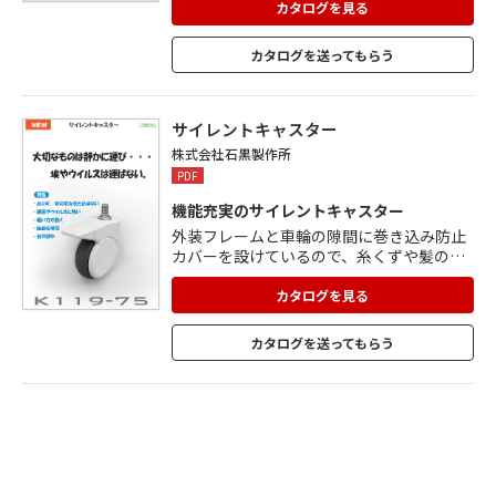
ンパクト設計。 ケースの材質は、高級感が
カタログを見る
あるアルミ押し出し成形品(アルマイト処
理)です。 豊富なバリエーションで、さまざ
カタログを送ってもらう
まなニーズに対応可能。 2口・3口・4口の3
タイプがあり、カラーはシルバーと黒。 取
り付け方や外し方などの、詳しい施工案内
も掲載。
サイレントキャスター
株式会社石黒製作所
PDF
機能充実のサイレントキャスター
外装フレームと車輪の隙間に巻き込み防止
カバーを設けているので、糸くずや髪の毛
を巻き込みません。 銀イオンの効果が雑菌
やウイルスの繁殖を抑制。 ホイールと旋回
カタログを見る
軸にベアリングを内臓しているので、軽い
力で滑らかに回転させることができ、走行
カタログを送ってもらう
性 ・ 旋回性ともに優れた走行感発揮しま
す。 車輪には、衝撃吸収性に優れたエラス
トマーを採用。 段差による衝撃や音を軽減
します。 ホテルや病院など、さまざまな場
所で使うことができます。