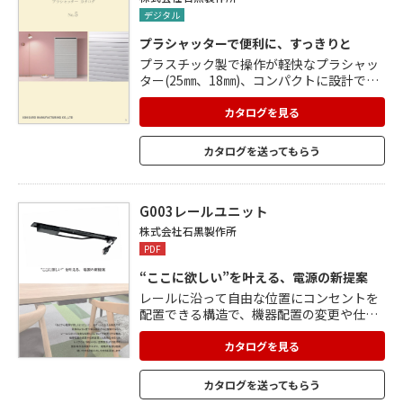
集約。技術資料・環境対応情報までご確認
デジタル
いただけます。
プラシャッターで便利に、すっきりと
プラスチック製で操作が軽快なプラシャッ
ター(25㎜、18㎜)、コンパクトに設計でき
る巻取りシャッター、面付けレールと埋め
込みレール、フラット引手、引手キーユニ
カタログを見る
ット、立ったまま鍵の操作ができるセンタ
ーキーユニット、バランサーユニットなど
カタログを送ってもらう
を掲載。 住宅や宿泊施設、店舗やオフィ
ス、医療現場など、施工例も多数掲載して
います。 カラーバリエーションも豊富。 メ
ンテナンスや変更品の案内も掲載。
G003レールユニット
株式会社石黒製作所
PDF
“ここに欲しい”を叶える、電源の新提案
レールに沿って自由な位置にコンセントを
配置できる構造で、機器配置の変更や仕様
変更にも柔軟に対応できます。 さまざまな
場所に取り付けでき、手元で電源の抜き差
カタログを見る
しラクラク。 レールの厚みがわずか6mm
とスリムでスマートな設計のため、机上の
カタログを送ってもらう
作業スペースをしっかり確保します。 必要