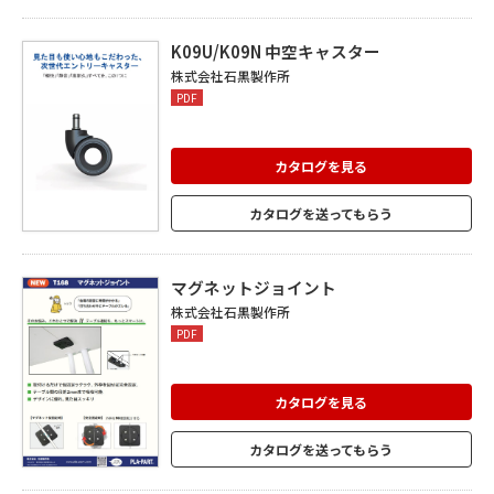
な台数に応じて増設OK。 家具に取り付け
てもPSE申請は原則不要なので、導入もス
ムーズ。 使いやすさと施工のしやすさを両
K09U/K09N 中空キャスター
立します。
株式会社石黒製作所
PDF
カタログを見る
カタログを送ってもらう
マグネットジョイント
株式会社石黒製作所
PDF
カタログを見る
カタログを送ってもらう