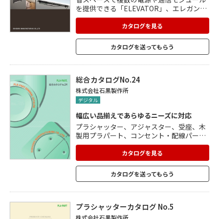
を提供できる「ELEVATOR」、エレガント
でコンパクトな電源・データ供給ソリュー
ション「POWER FRAME」、さまざまな使
カタログを見る
用環境で電源や異なる通信モジュールを装
着できる「DESK2」、希望に応じてビデオ
カタログを送ってもらう
やオーディオ、ネットワーク接続コンポー
ネントなどのモジュールを選択できる「CO
STOM MODULES」、その他各種スライド
カバーなどを掲載。
総合カタログNo.24
株式会社石黒製作所
デジタル
幅広い品揃えであらゆるニーズに対応
プラシャッター、アジャスター、受座、木
製用プラパート、コンセント・配線パー
ツ、キャスター、脚端プラパート、特殊プ
ラパート、プラレッグ、化粧キャップ、ツ
カタログを見る
マミ、押出し製品など、多数の製品を掲載
した総合カタログ。 環境対応もしており、
カタログを送ってもらう
材料を再利用することで、資源使用量や廃
棄物の削減を目指しています。 各種素材と
成型技術により、さまざまなニーズに対応
し、特注品を製作します。 本総合カタログ
プラシャッターカタログ No.5
では、設計・施工で使うプラ部材を一冊に
株式会社石黒製作所