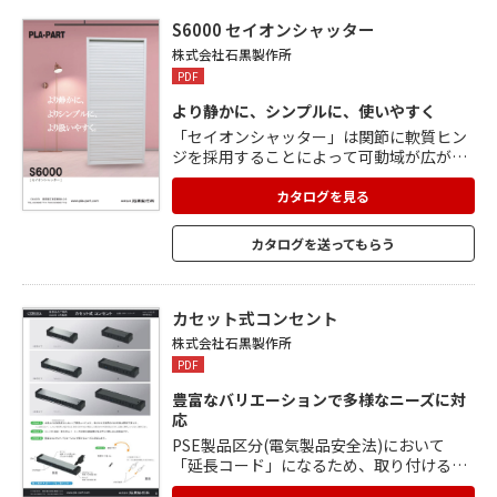
S6000 セイオンシャッター
株式会社石黒製作所
PDF
より静かに、シンプルに、使いやすく
「セイオンシャッター」は関節に軟質ヒン
ジを採用することによって可動域が広が
り、可動時の摺動音も無くなり静音性が向
上。 30mm間隔、4本で連結されており、
カタログを見る
組立工程の削減によりコストが大幅に軽減
され、本体価格ダウンにも寄与。 スラッ卜
カタログを送ってもらう
をつなぐ部品が減り、一体成型となること
で連結強度がアップ。 非フタル酸PVCの使
用によって環境に配慮した製品に。 L700～
L1300mmの100mm間隔での定寸販売。
カセット式コンセント
オーダーカット品に比べ短納期・低コスト
株式会社石黒製作所
を実現。
PDF
豊富なバリエーションで多様なニーズに対
応
PSE製品区分(電気製品安全法)において
「延長コード」になるため、取り付ける家
具のPSE申請は不要です。 厚み25mmのコ