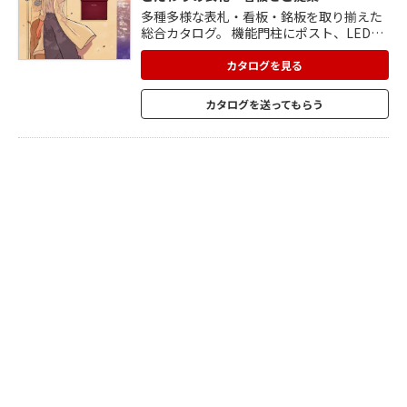
多種多様な表札・看板・銘板を取り揃えた
総合カタログ。 機能門柱にポスト、LEDラ
イトなど玄関周りのアイテムが全て揃いま
す。 真鍮やチタン、天然石や陶磁器、ガラ
カタログを見る
スや木目調アクリルなど、お好みのスタイ
ルに合わせてさまざまな素材の中から選ぶ
カタログを送ってもらう
ことができます。 世界にひとつだけの「オ
リジナルサイン」の表札や、施工性の高い
看板・銘板など、住宅から店舗用途まで幅
広く対応可能。