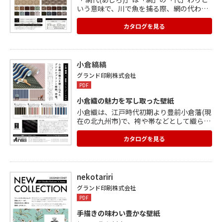
いう意味で、川で魚を捕る際、網の代わり
に竹や木を組んで作った網状の仕掛け使っ
たことに由来。 古くから日本建築や着物な
カタログを見る
どに使われてきました。 邪気を通さないと
され、魔除けの意味合いがあります。 クラ
フトバンドは古紙を再生して作った紙紐
で、軽くて丈夫なのが特徴。 クラフトバン
小倉縞縞
ドを使って伝統的な編み柄をモダンに表現
グランド印刷株式会社
しました。
PDF
小倉織の魅力を写し取った壁紙
小倉織は、江戸時代初期より豊前小倉藩(現
在の北九州市)で、袴や帯などとして織ら
れ、全国で珍重されていた伝統織物。 地厚
で丈夫な木綿布ですが、その表面はきめ細
カタログを見る
やかでとても艶やか。 立体的なグラデーシ
ョンがとても優美な印象をあたえる縞模様
が特長です。 伝統的な織を継承しながら
も、新しい時代に即した広巾の小倉織とし
nekotariri
て「小倉 縞縞 KOKURA SHIMA SHIMA」が
グランド印刷株式会社
誕生。 小倉織の魅力を閉じ込めたデジタル
PDF
プリント壁紙4柄をつくりあげました。
手描きの味わい豊かな壁紙