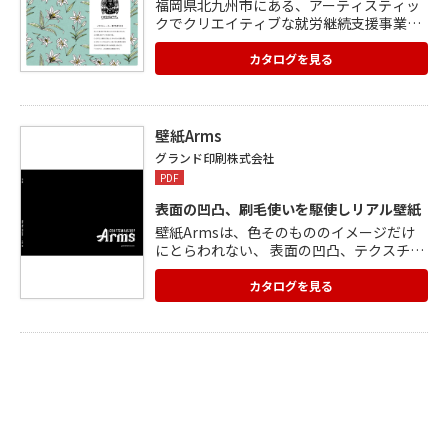
福岡県北九州市にある、アーティスティッ
クでクリエイティブな就労継続支援事業B
型事業所「アートスタジオこくら」。 「ひ
とりひとりの個性や才能を再確認し、活か
カタログを見る
し、磨きをかける」 アートを通し、利用者
様が自分に合った道を追求していけるよ
う、さまざまな取り組みをおこなっていま
す。 そんな「アートスタジオこくら」に所
壁紙Arms
属する方々のアートが、個性豊かな壁紙に
グランド印刷株式会社
なりました。 イラストレーター「ネコタ リ
PDF
リ」さんのコレクション。
表面の凹凸、刷毛使いを駆使しリアル壁紙
壁紙Armsは、色そのもののイメージだけ
にとらわれない、 表面の凹凸、テクスチャ
ーと光沢、繊細で日本的な色への感覚を 大
切にし、自在な刷毛使いと塗装技術で、リ
カタログを見る
アリティを感じる 質感を描いたマテリアル
壁紙です。 不燃認定・F☆☆☆☆を取得 1)
店舗住宅向けの塩ビフラット 2)DIY用で人
気の不織布(フロース) 2つの素材よりお選び
ください。 無臭で環境に優しいエコマーク
認定のインクを使用していますので 安心安
全でお使いいただけます。 デザイナーとペ
インターがコラボした新しい壁紙の世界を