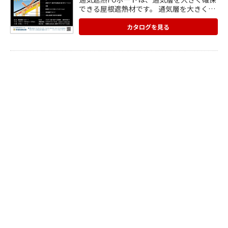
できる屋根遮熱材です。 通気層を大きく取
れるだけでなく、640箇所施してある通気
用のスリット加工が湿気を逃すので、排
カタログを見る
熱・排湿効果が高くなります。また、アル
ミ蒸着面が太陽の幅遮熱を熱反射させま
す。母屋間にはめ込み、屋根タルキにタッ
カーで止める施工方法ですが、軽くて加工
も容易なので簡単に施工できます。 ウレタ
ンの膨らみによる通気層の圧迫が極めて少
なく安心なので、ウレタン吹付の下地材に
も最適です。