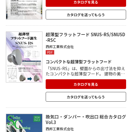
カタログを見る
カタログを送ってもらう
超薄型フラットフード SNUS-RS/SNUSD
-RSC
西邦工業株式会社
PDF
コンパクトな超薄型フラットフード
「SNUS-RS」は、壁面からの出寸法を抑え
たコンパクトな超薄型フード。 建物の美観
を損なわないデザインが特長です。 薄型フ
ラットフードと比較し、100Φで約29%(外
カタログを見る
壁からの出幅37mm)、150Φで約38%(外壁
からの出幅43mm)、出幅を抑えました。
カタログを送ってもらう
防災ダンパー付き仕様「SNUSD-RSC」も
あります。 2種類とも仕上げはシルバー焼
付塗装。
換気口・ダンパー・吹出口 総合カタログ
Vol.3
西邦工業株式会社