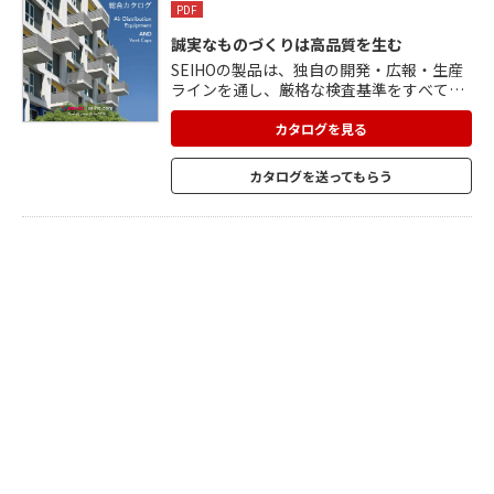
PDF
誠実なものづくりは高品質を生む
SEIHOの製品は、独自の開発・広報・生産
ラインを通し、厳格な検査基準をすべてク
リア。 多様なニーズに、機能・技術・品質
の総合力でお応えします。 空調用吹出口、
カタログを見る
外壁用ステンレス製換気口、外壁用アルミ
ニウム製換気口、防音用製品、2管路用換
カタログを送ってもらう
気口、室内用製品、ダンパー、BL製品(ス
テンレス・アルミニウム)などを掲載。