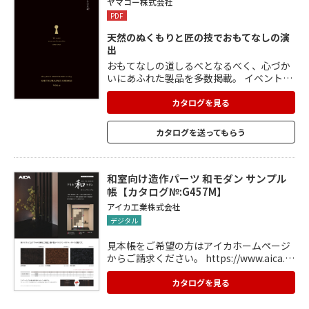
ヤマコー株式会社
PDF
天然のぬくもりと匠の技でおもてなしの演
出
おもてなしの道しるべとなるべく、心づか
いにあふれた製品を多数掲載。 イベントワ
ゴンなどの店舗什器、店内を彩る店舗備
品、ダストボックスやハンガーなどのホテ
カタログを見る
ル・旅館備品、ダイニングテーブルや座椅
子といったレストラン備品、看板やメニュ
カタログを送ってもらう
ー立てなどのサイン関連製品、脱衣籠や湯
桶といった浴場用品、感染予防や除菌・抗
菌に特化したエチケット用品を掲載。 個性
に合わせたオリジナル製品も小ロットから
和室向け造作パーツ 和モダン サンプル
製作可能。
帳【カタログ№:G457M】
アイカ工業株式会社
デジタル
見本帳をご希望の方はアイカホームページ
からご請求ください。 https://www.aica.c
o.jp/mypage/login カタログ一覧⇒洗面化
粧台・建具・収納・床材⇒和室向け造作パ
カタログを見る
ーツ 和モダン サンプル帳