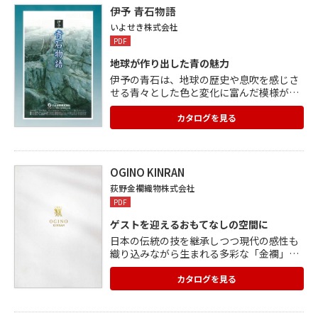
建具や施工についてお困りことがございま
伊予 青石物語
したら、 是非ハリマ産業にお声がけくださ
いよせき株式会社
い。
PDF
地球が作り出した青の魅力
伊予の青石は、地球の歴史や息吹を感じさ
せる青々とした色と変化に富んだ模様が特
徴。 全国的にも珍しく、さまざまな景石や
庭石に用いられています。 長い年月を経て
カタログを見る
作り上げられた硬さや耐久性を活かし、墓
石や記念碑、モニュメントなどにも多く用
いられています。 思ったように成型するこ
とは難しい石ですが、自然の美しさを活か
OGINO KINRAN
した加工もでき、建築材やエクステリア商
荻野金襴織物株式会社
品、彫刻品としても重宝されています。
PDF
ゲストを迎えるおもてなしの空間に
日本の伝統の技を継承しつつ現代の感性も
織り込みながら生まれる多彩な「金襴」を
使用し 日本を感じる演出を提案します。 <
宿泊施設・店舗調度品> ■江戸:浮世絵や歌
カタログを見る
舞伎などに代表される粋と華やかさ ■優美:
上品で美しい雅やかな装い ■荘厳:重厚感の
ある格式高い趣 ■風合:素材感を感じる落ち