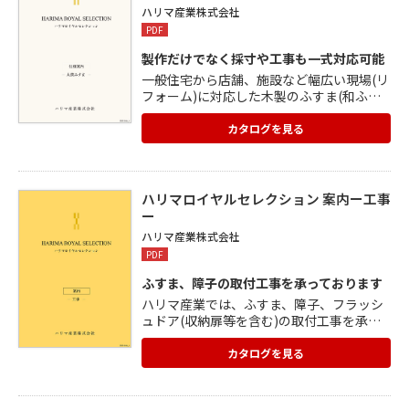
ます。
ハリマ産業株式会社
PDF
製作だけでなく採寸や工事も一式対応可能
一般住宅から店舗、施設など幅広い現場(リ
フォーム)に対応した木製のふすま(和ふす
ま)のカタログです。 ご希望のデザインや現
場の状況に応じて、オーダーメイドで製作
カタログを見る
します。 太鼓襖とは両面に襖紙を張り回し
た縁がない襖のことで、坊主襖と呼ぶこと
もあります。 「浮かせ張り」という、ふす
ま本来の紙張り技術を用いて製作。 曲がり
ハリマロイヤルセレクション 案内ー工事
加工、太鼓張りや張り分け、戸車加工など
ー
も可能。 ふすま紙や引手は見本の中から自
ハリマ産業株式会社
由に選べ、縁は定木縁など高級仕様にも対
PDF
応。
ふすま、障子の取付工事を承っております
ハリマ産業では、ふすま、障子、フラッシ
ュドア(収納扉等を含む)の取付工事を承っ
ております。 ハリマ産業で製作したふす
ま、障子、フラッシュドア(収納扉等)が対
カタログを見る
象となります。 職人不足が深刻化する中、
建具の製造から 配送、取付工事までのすべ
てを1社で行える会社は僅かとなります。