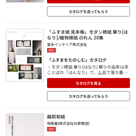
クラ、ラジアータパインの塗装は、リボス
オイルクリア、ウレタンクリア、無塗装の3
カタログを送ってもらう
種類から選べます。 ゴムは、3種類にウレ
タンブラック三分艶、ウレタンホワイト三
分艶を加えた5種類。 框、笠木、窓枠、巾
木をラインナップ。
「ふすま紙 見本帳」モダン襖紙 華り(は
なり)/織物襖紙 のれん 20集
富永インテリア株式会社
PDF
「ふすまをたのしむ」カタログ
・モダン襖紙 華り(はなり) 華りの由来は京
ことばの「はんなり」で、上品で落ち着き
があり、 明るさ、華やかさなどを併せもつ
様を表す言葉です。 無地のものから紅葉、
カタログを見る
白樺、こぼれ桜など様々な柄の襖紙を 楽し
むことができます。 ・織物襖紙 のれん 20
カタログを送ってもらう
集 自然を愛し、四季折々に織りなす日本人
の美意識。 様々なのれんコレクションを楽
しむことができます。 それぞれ品番別に現
品図柄を掲載しています。
越前和紙
和紙屋(株式会社杉原商店)
PDF