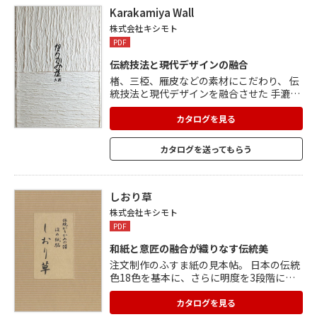
Karakamiya Wall
株式会社キシモト
PDF
伝統技法と現代デザインの融合
楮、三椏、雁皮などの素材にこだわり、 伝
統技法と現代デザインを融合させた 手漉き
和紙壁紙です。 染め色は青墨・柿渋・藍・
顔料など、 天然素材を使用し和紙のもつ 柔
カタログを見る
らかい表情をよりいっそう引き立てていま
す。 1枚1枚手で漉き、色付けをしているた
カタログを送ってもらう
め 質感や色合いが微妙に異なりますが、 こ
のような風合いも手作りの良さといえまし
ょう。
しおり草
株式会社キシモト
PDF
和紙と意匠の融合が織りなす伝統美
注文制作のふすま紙の見本帖。 日本の伝統
色18色を基本に、さらに明度を3段階に分
けて合計54色の染め色をご用意。 掲載され
ているいずれの和紙にも染め色54色を染め
カタログを見る
付けることができます。 染め紙を下地に