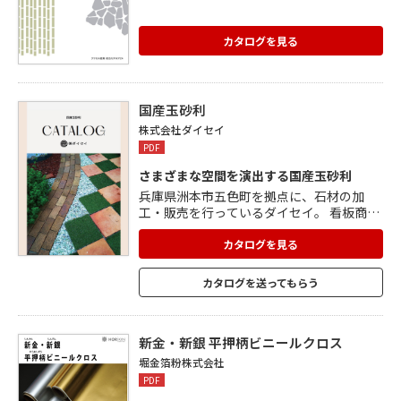
カタログを見る
国産玉砂利
株式会社ダイセイ
PDF
さまざまな空間を演出する国産玉砂利
兵庫県洲本市五色町を拠点に、石材の加
工・販売を行っているダイセイ。 看板商品
である「スペシャル五⾊⽯」は自社オリジ
ナルの⾼品質化粧砂利で、自然と人の空間
カタログを見る
を美しく調和させます。 ⾃然の芸術品のよ
うな美しさがある「みはま砂利」、落ち着
カタログを送ってもらう
いた赤褐色や黒みがかった色合いが特徴の
「伊勢砂利」、澄みきった⻘の輝きがエク
ステリアに洗練されたアクセントを加える
「⻘⽟砂利」など、安心品質の国産玉砂利
新金・新銀 平押柄ビニールクロス
を多数掲載しています。
堀金箔粉株式会社
PDF