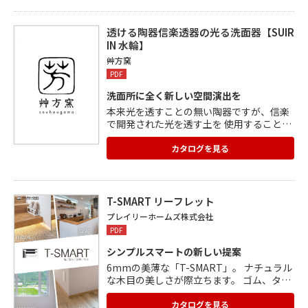
畳 ・Tile:機能性たっぷりの防炎耐水床タイ
ル ・Mag:裏面が全面マグネットの金属製の
壁面に貼り付けられる壁面装飾材 和風モダ
透ける陶器信楽透器の光る洗面器【SUIR
ンはもちろん、様々なシーンでご活用いた
IN 水輪】
だける16柄の ラインナップがあります。
艸方窯
PDF
洗面所に全く新しい空間演出を
本来光を透すことの無い陶器ですが、信楽
で開発された光を透す土を 使用することで
「光る水面器」を作りました。 蓮の花の
神々しさを感じさせる「蓮花(れんか)」、
カタログを見る
光の渦をデザインモチーフとした水輪(すい
りん)、 ひと回り小さい蛍照(けいしょう)な
どのラインナップがあります。 伝統工芸技
術の陶芸と高いデザイン性、先端技術のLE
T-SMART リーフレット
Dの融合により 今までに無かった商品とな
プレイリーホームズ株式会社
っています。
PDF
シンプルスマートの新しい提案
6mmの美薄な「T-SMART」。 ナチュラル
な木目の美しさが際立ちます。 ゴム、タ
モ、カバザクラ、ラジアータパインのシン
プルな4つの樹種をご用意。 タモ、カバザ
カタログを見る