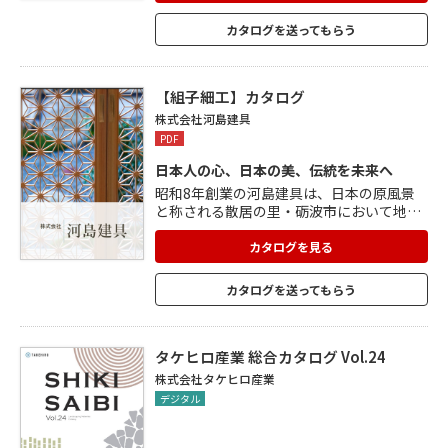
さまざまな表情のものを生み出すことがで
きます。 そんな竹の加工を支えているの
カタログを送ってもらう
が、京の竹職人が脈々と受け継いできた匠
の技。 横山竹材店では、伝統の技をもって
「和美」のある空間を創造し続けます。
【組子細工】カタログ
株式会社河島建具
PDF
日本人の心、日本の美、伝統を未来へ
昭和8年創業の河島建具は、日本の原風景
と称される散居の里・砺波市において地域
に根ざした建具づくりに携わってきまし
た。 至高の建具とは、建具に正面から向き
カタログを見る
合う心、高度な技術。 日々の鍛錬によって
生み出されるものと考えています。 手仕事
カタログを送ってもらう
のひとつひとつに精魂込めて、丁寧につく
られる組子細工は、さまざまな空間を彩っ
ています。
タケヒロ産業 総合カタログ Vol.24
株式会社タケヒロ産業
デジタル