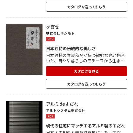
「雲母摺り」「刷毛ぼかし染め」「金銀泥
カタログを送ってもらう
引き」「金銀砂子」など、多彩な加飾技法
を展開することも可能。 手作業で丁寧に染
め上げられた和紙の、素朴で繊細な風合い
が魅力です。
季寄せ
株式会社キシモト
PDF
日本独特の伝統的な美しさ
日本独特の春夏秋冬が持つ微妙な光と色合
いと、自然や暮らしのモチーフから生まれ
た古典文様。 そして光の移ろいに変化する
雲母の鈍い輝きなど、伝統に裏打ちされた
カタログを見る
色と文様の組合せバリエーションを掲載し
た見本帖。 初版の作品に、新意匠と摺り
カタログを送ってもらう
色、染め色などを追加し、個性化の時代に
自在に活かせるよう特注加飾の手引きも添
付。
アルミdeすだれ
アルトシステム株式会社
PDF
現代の住宅にマッチするアルミ製のすだれ
日本人の知恵と美意識を形にした「すだ