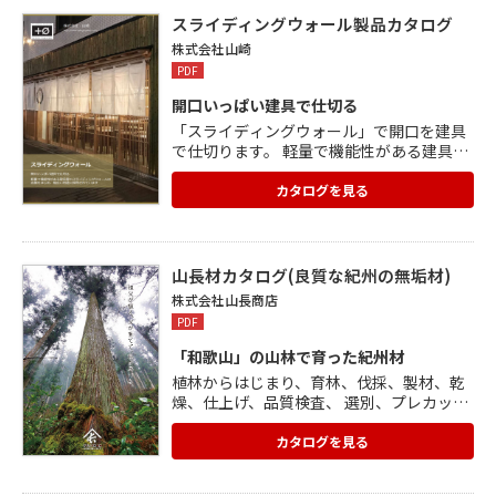
着きのある穏やかな趣向 <金襴原反> ■京
スライディングウォール製品カタログ
モダンシリーズ:優雅な光沢と色合いをもつ
株式会社山崎
織物 ■新風シリーズ:伝統の職人技と現代の
PDF
デザイン
開口いっぱい建具で仕切る
「スライディングウォール」で開口を建具
で仕切ります。 軽量で機能性がある建具屋
のスライディングウォールは店舗を はじ
め、幅広い用途に採用されています。 あら
カタログを見る
ゆる用途、場所に合わせたスライディング
ウォールを ご提案します。 *)天井までのオ
ーダー建具なども可能。 見込み厚40と軽量
で、高さがあってもスムーズに移動可能。
山長材カタログ(良質な紀州の無垢材)
意匠に合ったデザイン・材種で製作いたし
株式会社山長商店
ます。 *)複雑なレール配置 建具を展開した
PDF
際にも、お好きな箇所に 出入口を設定する
ことができます。 カタログをご覧くださ
「和歌山」の山林で育った紀州材
い。
植林からはじまり、育林、伐採、製材、乾
燥、仕上げ、品質検査、 選別、プレカット
加工までの全てを一貫生産しております。
国産材の有効活用で持続可能な循環型社会
カタログを見る
へ向けて、 自然素材を暮らしに活かすプロ
集団がお送りします。 全てのスギ・ヒノキ