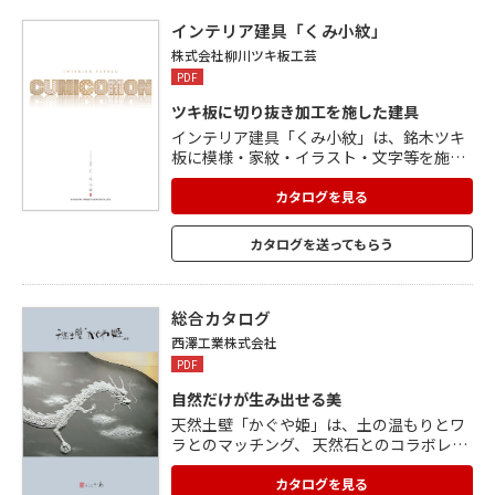
の構造材にJAS規格にそった全量検査・ 品
質表示を実施しています。 良質な「和歌
インテリア建具「くみ小紋」
山」紀州材をお選びください。
株式会社柳川ツキ板工芸
PDF
ツキ板に切り抜き加工を施した建具
インテリア建具「くみ小紋」は、銘木ツキ
板に模様・家紋・イラスト・文字等を施し
たものです。 様々な種類がある日本の伝統
的な模様や世界で展開する模様を、現代的
カタログを見る
センスでアレンジ・コーディネート・デザ
インすることができます。今までは高度な
カタログを送ってもらう
熟練の技と時間とコストが必要とされてい
た組子や象眼などの加工が、リーズナブル
な予算かつ安定した品質で提供できるよう
になりました。 インテリア建具にとどまら
総合カタログ
ず、店舗サイン・POPなど新しいフィール
西澤工業株式会社
ドが広がります。
PDF
自然だけが生み出せる美
天然土壁「かぐや姫」は、土の温もりとワ
ラとのマッチング、 天然石とのコラボレー
ションで人々に感動と喜びを与えます。 技
術に裏打ちされた職人が造るものには、 独
カタログを見る