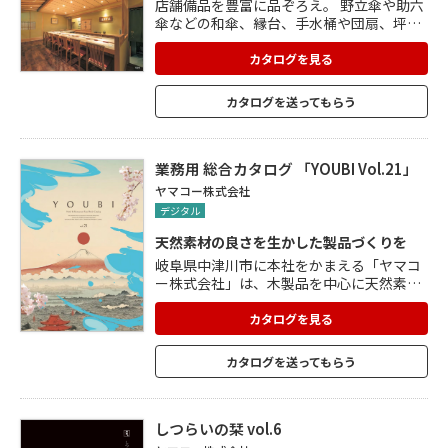
店舗備品を豊富に品ぞろえ。 野立傘や助六
傘などの和傘、縁台、手水桶や団扇、坪庭
や涌き水、ディスプレイとしても使用でき
るコーンカバーや結界(柵)、優しい光の室
カタログを見る
内・屋外行灯、燭台やぼんぼりを掲載。 店
舗の雰囲気や設置スペースに合わせて、オ
カタログを送ってもらう
リジナルのれんを1枚より作成することが
できます。 生地の種類やカラーのバリエー
ションも充実。 タイプやサイズ、カラーを
選べるさまざまなすだれもあります。
業務用 総合カタログ 「YOUBI Vol.21」
ヤマコー株式会社
デジタル
天然素材の良さを生かした製品づくりを
岐阜県中津川市に本社をかまえる「ヤマコ
ー株式会社」は、木製品を中心に天然素材
を生かしたものづくりをしています。 業務
用の器や什器の総合カタログ「用美(YOUBI
カタログを見る
)」には、まな板やおひつといった調理道
具、せいろ、鍋・コンロ、そば・うどん関
カタログを送ってもらう
連製品、竹製品、金彩・銀彩、弁当関連製
品、演出小物や紙製品など、多数の製品を
掲載しています。
しつらいの栞 vol.6