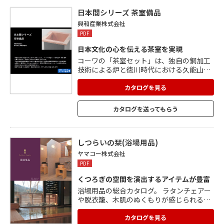
インナップ。
日本間シリーズ 茶室備品
興和産業株式会社
PDF
日本文化の心を伝える茶室を実現
コーワの「茶室セット」は、独自の銅加工
技術による炉と徳川時代における久能山東
照宮建設を源とした伝統ある本漆塗り(駿河
塗り)を生かした作品です。 この「和室セッ
カタログを見る
ト」なら和室の一隅に簡単に据え付けるこ
とができるので、特別な茶室を造らなくと
カタログを送ってもらう
も茶の楽しみを存分に堪能できます。 簡素
で落ち着いた和空間に、静寂の時が流れ、
やすらぎの小宇宙へ誘います。
しつらいの栞(浴場用品)
ヤマコー株式会社
PDF
くつろぎの空間を演出するアイテムが豊富
浴場用品の総合カタログ。 ラタンチェアー
や脱衣籠、木肌のぬくもりが感じられるタ
オル置台など、脱衣室備品を掲載。 ひばや
ひのきなど無塗装「白木シリーズ」、EXポ
カタログを見る