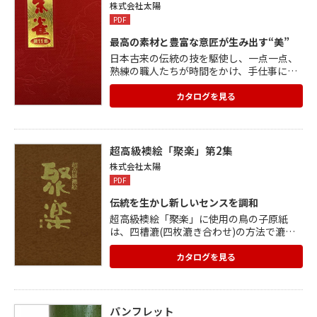
株式会社太陽
PDF
最高の素材と豊富な意匠が生み出す“美”
日本古来の伝統の技を駆使し、一点一点、
熟練の職人たちが時間をかけ、手仕事によ
る微妙なニュアンスはそのままに、ふすま
絵が本来持っていた魅力を伝えます。 ふす
カタログを見る
まが作る機能性や、高い芸術性を誇る襖絵
の美を手作りの技で今に受け継いでいま
す。 現代のライフスタイルにさまざまな和
のくつろぎを取り入れた空間をご提案いた
超高級襖絵「聚楽」第2集
します。
株式会社太陽
PDF
伝統を生かし新しいセンスを調和
超高級襖絵「聚楽」に使用の鳥の子原紙
は、四槽漉(四枚漉き合わせ)の方法で漉き
上げた最高級原料配合の「別漉2号越前鳥
の子紙」です。 本金箔三枚半掛(127m/m)
カタログを見る
を聚楽原紙に箔押した「本金平押」、正絹
織を聚楽原紙で裏打ちし本金箔三枚半掛(12
7m/m)を箔押した「本金正絹地表箔押」な
どを掲載。 「聚楽」は本金・本銀仕上げの
パンフレット