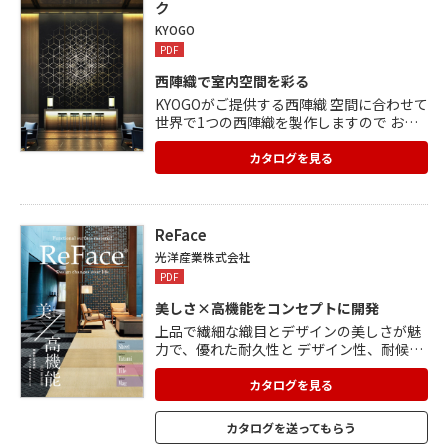
ク
KYOGO
PDF
西陣織で室内空間を彩る
KYOGOがご提供する西陣織 空間に合わせて
世界で1つの西陣織を製作しますので お気
軽にご相談ください。 KYOGOの西陣織イン
テリアファブリックは壁紙やふすま紙は も
カタログを見る
ちろん、他にもカーテン、シェード、イン
テリアパネル、 クッションカバー、など
様々なアイテムの素材としてご利用できま
す。 豊富な柄を用意していますので、カタ
ReFace
ログをご覧ください。
光洋産業株式会社
PDF
美しさ×高機能をコンセプトに開発
上品で繊細な織目とデザインの美しさが魅
力で、優れた耐久性と デザイン性、耐候性
を兼ね備えた高級感のある織物です。 用途
に合わせて3シリーズから選ぶことができ
カタログを見る
ます。 ・Sheet:畳表、腰壁、家具など幅広
く使える織物シート ・Tatami:加工不要で
カタログを送ってもらう
そのまま置くだけの簡単に設置できる置き