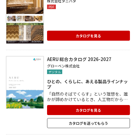
株式会社タニハタ
PDF
カタログを見る
AERU 総合カタログ 2026-2027
グローベン株式会社
デジタル
ひとの、くらしに、あえる製品ラインナッ
プ
「自然のそばでくらす」という理想を、誰
かが諦めかけているとき、人工物だからで
きることがある。 グローベンは、もっと快
適な庭空間を生み出していきます。天然物
カタログを見る
と人工物が、お互いを補い合い、人と自然
がそばにいる。そんなくらしを叶える製品
カタログを送ってもらう
たち、グローベン竹、複層合成木材、リフ
ェイクストーン、リフェイクグリーンをラ