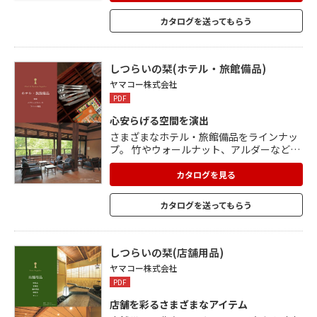
リマーで塗装された「EXP仕上(塗装付)シ
リーズ」の桶や風呂椅子などの浴場用品も
カタログを送ってもらう
幅広くラインナップ。 ウイルスから守る
「抗菌塗装シリーズ」もあります。 浴槽と
吐水口も、木製と陶器製があり、豊富なバ
リエーションを取り揃えています。
しつらいの栞(ホテル・旅館備品)
ヤマコー株式会社
PDF
心安らげる空間を演出
さまざまなホテル・旅館備品をラインナッ
プ。 竹やウォールナット、アルダーなど、
素材の違う各種備品を揃えることで、客室
のスタイルに合わせてコーディネートでき
カタログを見る
ます。 和MODERNシリーズは、ナチュラル
であたたかみのあるクリア、レトロな雰囲
カタログを送ってもらう
気のブラウン、高級感のあるブラックがあ
ります。 木目や自然な風合いを生かした多
種多様な小物もたくさん掲載しています。
屋内・屋外家具もあり、あらゆる家具の企
しつらいの栞(店舗用品)
画・製作も可能。
ヤマコー株式会社
PDF
店舗を彩るさまざまなアイテム