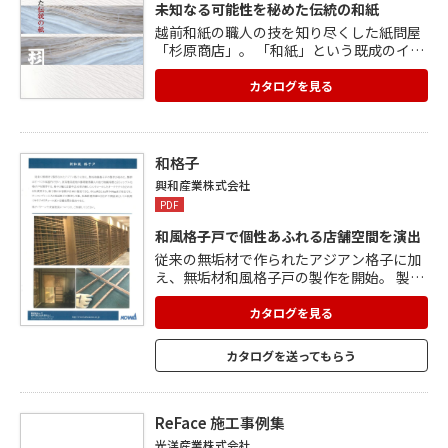
未知なる可能性を秘めた伝統の和紙
越前和紙の職人の技を知り尽くした紙問屋
「杉原商店」。 「和紙」という既成のイメ
ージを超え可能性を広げたい、長い時を超
え受け継がれる「越前和紙」に自由な表現
カタログを見る
力を与えたい、との想いがクリエーターの
創造力と出会うことで、ひとつずつ実現し
ています。 「和紙」ならではの色や風合
い、質感があるように、「和紙」とは思え
和格子
ない驚きや感動を生み出す機能性、使い方
興和産業株式会社
がある。 杉原商店の知識とネットワーク、
PDF
柔軟な発想力で、次なるアイデアを具現化
していきます。
和風格子戸で個性あふれる店舗空間を演出
従来の無垢材で作られたアジアン格子に加
え、無垢材和風格子戸の製作を開始。 製作
はすべて日本国内で行い、家具建具産地の
静岡建具職人の技で和風料理に合うシンプ
カタログを見る
ルな格子戸を製作。 格子と框には、品質や
含水率が厳しくコントロールされたオーク
カタログを送ってもらう
やタモなどの木材を使用。 格子柄は自由に
指定でき、巾1m高さ2.4m厚み80mmまで
対応可能。 ワーロンプレート入り両面格子
の製作も可能で、和風料理店の引戸や間仕
ReFace 施工事例集
切りとして活用に最適。
光洋産業株式会社