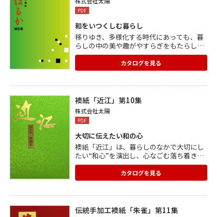
株式会社太陽
PDF
和をいつくしむ暮らし
移りゆき、多様化する時代にあっても、暮
らしの中の美や趣がやすらぎをもたらしま
す。 「はるか」が映し出すのは、細やかに
美しい情景を感じ取り、愛おしむ心です。
カタログを見る
暮らす人の世代や趣向、ライフスタイルが
変わっても、飽きのこないシンプルな佇ま
いはどのようなお部屋にも調和します。 自
然のカラーやモチーフなどおだやかなデザ
襖紙「近江」第10集
インが心を癒すとともに、空間の高さや広
株式会社太陽
がり、奥行きをさりげなく演出。 受け継が
PDF
れてきた優美さと機能性を活かしつつ、現
代のスタイルに。
大切に伝えたい和の心
襖紙「近江」は、暮らしのなかで大切にし
たい“和心”を演出し、心なごむ落ち着きの
空間をつくります。 住和風の重厚な空間か
ら、現代感覚の空間まで、さまざまな空間
カタログを見る
に調和する、イメージ豊かな意匠を多数ご
用意。 そこに住まう人の健康と、地球規模
での環境にも配慮した安全な素材を使用。
ふすまの表情に変化をつける、近江オリジ
伝統手加工襖紙「朱雀」第11集
ナルの引手も掲載。