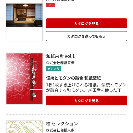
PDF
カタログを見る
カタログを送ってもらう
和紙来歩 vol.1
株式会社和紙来歩
デジタル
伝統とモダンの融合 和紙壁紙
1枚1枚すき上げられる和紙。 伝統とモダン
が融合する和モダン。 純国産を使った丁寧
な和紙壁紙を取り揃えております。 まずは
カタログをご覧ください。 蓄光タイプのひ
カタログを見る
かり和紙 透かし和紙 土佐和紙 京和紙 越前
和紙 など伝統の和紙を壁紙にしています。
※こちらのカタログは貸出しのみの対応と
なっております。 貸出し希望の方はお問い
桂 セレクション
合わせ下さい。
株式会社和紙来歩