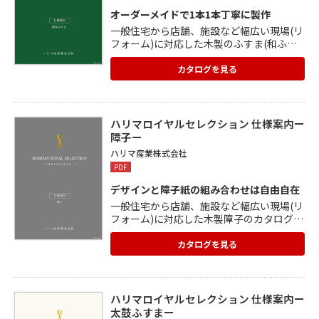
オーダーメイドで1本1本丁寧に製作
一般住宅から店舗、施設など幅広い現場(リ
フォーム)に対応した木製のふすま(和ふす
ま)のカタログです。 採寸や工事も一式対応
で、ご希望のデザインや現場の状況に応じ
カタログを見る
て、オーダーメイドで製作します。 「浮か
せ張り」という、ふすま本来の紙張り技術
を用いて製作。 曲がり加工、太鼓張りや張
り分け、戸車加工なども可能。 ふすま紙、
ハリマロイヤルセレクション 仕様案内ー
引手、縁は見本の中から自由に選べます。
障子ー
枠はそのままで、ふすまから引き戸への交
ハリマ産業株式会社
換も急増中。
PDF
デザインと障子紙の組み合わせは自由自在
一般住宅から店舗、施設など幅広い現場(リ
フォーム)に対応した木製障子のカタログで
す。 代表的なスタイルのデザイン9種をご
紹介。 障子紙は、スイコ―、タフトップ、
カタログを見る
ハイテックエース、ワーロンシートなど、
自由に指定できます。 ガラス(アクリル含
む)入り、上下スライドなどの加工も可能。
オーソドックスな障子スタイルからオリジ
ハリマロイヤルセレクション 仕様案内ー
ナル、特注まで幅広いデザインに対応でき
太鼓ふすまー