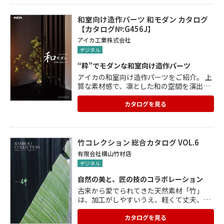
和室向け造作パーツ 和モダン カタログ
【カタログ№:G456J】
アイカ工業株式会社
デジタル
“粋”でモダンな和室向け造作パーツ
アイカの和室向け造作パーツをご紹介。 上
質な素材感で、凛とした和の空間を演出す
るメラミン部材は、伝統的な日本の美意識
や和の要素をモダンに仕上げます。 「粋
カタログを見る
床」は本物の風合いを漂わせ、“粋”な床の
間をカウンターが演出。 落とし掛けや幕
板、床柱、見切り柱、付柱などを掲載して
います。 接着剤は、「アイカ エコエコボン
竹コレクション 総合カタログ VOL.6
ド」がおすすめ。 カタログをご希望の方は
有限会社横山竹材店
アイカホームページからご請求ください。
デジタル
https://www.aica.co.jp/mypage/login カ
タログ一覧⇒洗面化粧台・建具・収納・床
自然の美と、匠の技のコラボレーション
材⇒和室向け造作パーツ 和モダン カタログ
古来から愛でられてきた天然素材「竹」
は、加工がしやすいうえ、軽くて丈夫、そ
して腐食しにくいという特性をもっていま
す。 種類も豊富で、加工の仕方によって、
カタログを見る