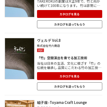
TAKEROKUの創業は大正9年で、竹と向か
い続けて100年になります。 竹は非常に優
秀でサステナブルな素材ですが、「虫がつ
きやすい・カビが生えやすい・割れやす
カタログを見る
い」という欠点がありました。 TAKEROK
Uでは試行錯誤を繰り返し、欠点をひとつ
カタログを送ってもらう
ずつ克服。 竹に強度と耐久性を持たせるこ
とに成功しました。 それにより竹の汎用性
が格段にアップ。 TAKEROKUの加工にお
ける高い技術で、さまざまな製品づくりに
ヴェルデ Vol.8
取り組んでいます。
株式会社竹六商店
PDF
「竹」空間演出を奏でる加工技術
当社は日本の生活、文化に根ざす「竹」の
伝統を継承し 品質にこだわる竹の加工技術
をご提供しております。 防虫加工・防カビ
加工・強化加工・炭化加工を実現してお
カタログを見る
り、 あらゆる場所で安全性と意匠性を兼ね
備えた演出が可能です。 ■数多くの実績写
カタログを送ってもらう
真をカタログでぜひご覧ください。 【仕
様】 銘竹プランツボード/光天井/数寄屋建
材/ 茶室/窓/すだれ・障子/垣根/ 室内装飾/
格子天井/など
組子座‒Toyama Craft Lounge