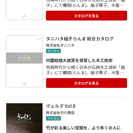
子」にて欄間(らんま)、組子障子、木製建
具を製作し、和室から和モダンな現代空間
まで多種多様な場所に納入しております。
カタログを見る
木材は、木曽檜、吉野杉、神代杉などの国
産無垢材を使用。内閣総理大臣賞を受賞し
た木工技術で熟練の職人がオーダーメイド
製作します。 用途:間仕切りらんま、引き戸
タニハタ組子らんま 総合カタログ
用部材(格子戸)、家具部材、天井格子、衝
株式会社タニハタ
立 納入施設:住宅、マンション、ホテル、
デジタル
駅、空港、和食店、寺院、オフィス、物販
店 カテゴリー:吉祥組子全18種、麻の葉ち
内閣総理大臣賞を受賞した木工技術
らし全18種、美術組子全4種
飛鳥時代から続く日本の伝統木工技術「組
子」にて欄間(らんま)、組子障子、木製建
具を製作し、和室から和モダンな現代空間
まで多種多様な場所に納入しております。
カタログを見る
木材は、木曽檜、吉野杉、神代杉などの国
産無垢材を使用。内閣総理大臣賞を受賞し
た木工技術で熟練の職人がオーダーメイド
製作します。 用途:間仕切りらんま、引き戸
ヴェルデ Vol.8
用部材(格子戸)、家具部材、天井格子、衝
株式会社竹六商店
立 納入施設:住宅、マンション、ホテル、
デジタル
駅、空港、和食店、寺院、オフィス、物販
店 カテゴリー:吉祥組子全18種、麻の葉ち
竹が彩る美しい空間を、より多くの人に
らし全18種、美術組子全4種