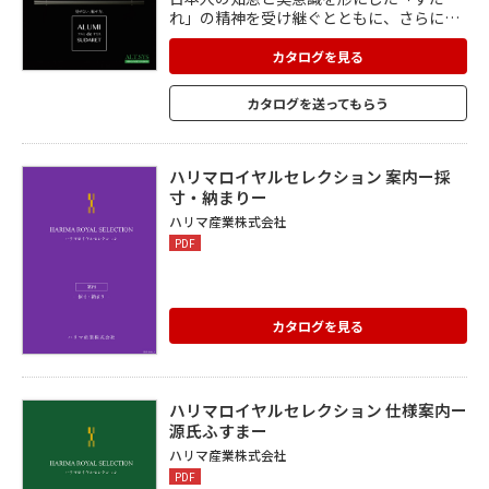
れ」の精神を受け継ぐとともに、さらに進
化させた「アルミdeすだれ」。 スタイルを
選ばないシンプルなデザインは、長期に渡
カタログを見る
って美しい外観を演出します。 アルミ製な
ので、従来のすだれと比べて格段に耐久性
カタログを送ってもらう
がアップ。 目隠しでプライバシーを守りな
がら、輻射熱をカットでき、省エネに大き
な効果を発揮。 仕様を変えることで、フェ
ンスや面格子など、幅広い用途で使えま
ハリマロイヤルセレクション 案内ー採
す。
寸・納まりー
ハリマ産業株式会社
PDF
カタログを見る
ハリマロイヤルセレクション 仕様案内ー
源氏ふすまー
ハリマ産業株式会社
PDF