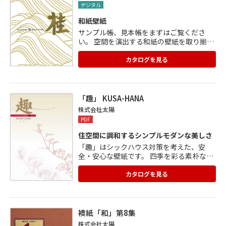
デジタル
和紙壁紙
サンプル帳、見本帳をまずはご覧くださ
い。 空間を演出する和紙の壁紙を取り揃え
ております。 からかみ雲母 越前和紙 織物
ふすま紙 和モダン 障子紙 お気に入りの1点
カタログを見る
が見つかります。 ※こちらのカタログは貸
出しのみの対応となっております。 貸出し
希望の方はお問い合わせ下さい。
「趣」 KUSA-HANA
株式会社太陽
PDF
住空間に調和するシンプルモダンな美しさ
「趣」はシックハウス対策を考えた、安
全・安心な壁紙です。 四季を彩る素朴な草
花たちを優しいイメージはそのままに、繊
細なタッチと淡い色合いのコントラスト
カタログを見る
で、まるで無地のように自然に表現。 無地
感覚のシンプルモダンな美しさは、和洋を
越えた現代の住空間にマッチします。 6タ
イプのデザインに各3配色、全18タイプの
襖紙「和」第8集
中から選べます。
株式会社太陽