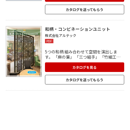
特の風合いと味わい深い美しさが潜んでい
ます。 <ラインナップ> ■土壁:天然の色土
カタログを送ってもらう
が持つ温かみと素材感が空間を演出。 ■金
属左官:天然の金属粉を使用した本物の質
感。 ■ホタル壁:多彩な色土と天然マイカを
組み合わせた壁材。
和柄・コンビネーションユニット
株式会社アルテック
PDF
5つの和柄 組み合わせて空間を演出しま
す。 「麻の葉」 「三つ組手」 「竹細工」
「若葉」 「清流」 和柄コンビネーションユ
ニットは5つの柄から様々な 組み合わせで4
カタログを見る
00×400の鋳物パネルをつくる事が出来ま
す。 また、製造されたパネルの連結や組み
カタログを送ってもらう
合わせにより、 格子模様のスクリーンなど
が完成します。 間仕切りやパーテーション
としても空間を創ります。 カタログでは
様々な組み合わせをご覧ください。