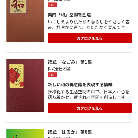
PDF
美的「和」空間を創造
いにしえより私たちの暮らしをやさしく包
み、鮮やかに彩り、あたたかく育んできた
日本の伝統的素材-「和紙」。 その安定し
た質感と色合いは、ふすまとして空間に快
カタログを見る
適な安らぎを生み出してきました。 特に、
越前で作られる和紙は千五百年という長い
歴史と最高の品質を誇り、世界的にも高く
評価されてきました。 越前和紙を用い、現
襖紙「なごみ」第1集
代の感性と伝統のモチーフを融合させて、
株式会社太陽
新しい和の空間をご提案する「やわらぎ」
PDF
のふすまを多数ご紹介します。
新しい和の美意識を表現する襖紙
多様化する生活空間の中で、日本人が心を
落ち着かせ、癒される空間を創造します。
さまざまな住宅様式の中で、大切にしたい
にほんのこころを「ふすまのある暮らし」
カタログを見る
で表現。 変わり織と漉き和紙(雲龍紙)の調
和が、独特の風合いを醸し出します。 斬新
な意匠や伝統美、個性豊かな表現など、さ
まざまな表情でやすらぎの空間を演出。
襖紙「はるか」第6集