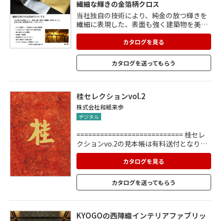
繊細な輝きの金箔柄クロス
当社独自の技術により、純金の放つ輝きを
繊細に表現した、表面も強く建築物を美し
く彩るクロスです。 ・アルミ蒸着シートの
使用による高い耐候性 ・シワが入りにくく
カタログを見る
扱いやすい素材を採用 ・施工後の手入れが
簡単 ・低価格・短納期 ・金箔押のようなテ
カタログを送ってもらう
クスチャー ・金色 / 銀色の 2 色取り扱い ・
サイズ:945mm×10M 巻き(1 本)
桂セレクションvol.2
株式会社和紙来歩
デジタル
=========================== 桂セレ
クションvo.2の見本帳は有料送付となりま
す。 15,000円/冊(税別)で承ります。 =====
======================
カタログを見る
カタログを送ってもらう
KYOGOの西陣織インテリアファブリッ