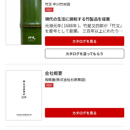
製品ですが、親和金での製作もできます。
竹又 中川竹材店
PDF
現代の生活に調和する竹製品を提案
元禄元年( 1688年 )、竹屋又四郎が「竹又」
を屋号として創業。 三百年以上にわたり
脈々と受け継がれてきた伝統を守る一方
で、その時代ごとのニーズに応える柔軟性
カタログを見る
を持ち続けてきました。 良質の京銘竹を使
用し、普段使いの小物、雑貨から庭園の竹
カタログを送ってもらう
垣に至るまで幅広くデザイン、製作、施工
しています。 伝承の技に斬新な技法を凝ら
し、現代の生活に調和する竹製品を提案・
プロデュースしています。
会社概要
和紙屋(株式会社杉原商店)
PDF
カタログを見る