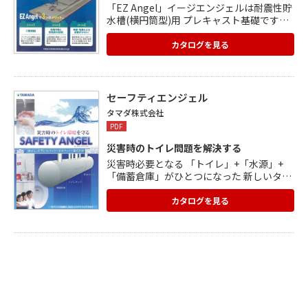
「EZ Angel」イージエンジェルは耐震性貯
水槽(横円筒型)用 プレキャスト基礎です。
プレキャスト工法による現場組立式コンク
リート基礎です。 従来の現場打ち工法に比
カタログを見る
べ、大幅な工期短縮と事故リスクの低減を
実現しました。またプレキャスト工法なら
ではの高品質と 耐久性を実現しました。 1)
工期短縮(ベース設置から水槽設置まで2日
セーフティエンジェル
で完了) 2)コスト削減(管理費や人件費など
タマダ株式会社
のコスト削減) 3)安心施工(徹底管理された
PDF
工場で生産。高品質を確保) 詳細をご覧く
ださい。
災害時のトイレ問題を解決する
災害時必要となる 「トイレ」+「水源」+
「備蓄倉庫」がひとつになった 新しいタン
クが誕生しました。 誰もが安心して使用で
きるトイレ環境を確保することは、命を 守
カタログを見る
るためにも不可欠な要素になります。 ■解
決します ・水栓トイレが使えない ・トイレ
が大小便で一杯に ・トイレが不衛生 ・トイ
レが嫌で水分摂取を控えてしまう 貯水タン
クの水で水栓トイレが使え、高齢者や子供
も安心な 洋式タイプ便座、万一の備蓄倉庫
としても活用できます。 詳細はカタログを
ご覧ください。