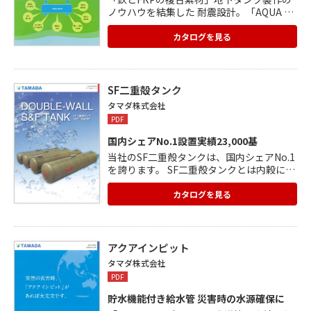
ノウハウを結集した 耐震設計。「AQUA AN
GEL アクアエンジェル」 アクアエンジェル
は、緊急時必要な水を確実に保管できる 耐
カタログを見る
震性貯水槽・防火水槽です。 <(一財)日本消
防設備安全センター認定取得済み> スチー
ル鋼板+FRPシームレス加工+FRP多重積層
の オリジナル技術を駆使し、安全安心をご
SF二重殻タンク
提供いたします。 また、メンテナンスも半
タマダ株式会社
世紀不要を実現しておりますので、 お気軽
PDF
にお問い合わせください。
国内シェアNo.1設置実績23,000基
当社のSF二重殻タンクは、国内シェアNo.1
を誇ります。 SF二重殻タンクとは内穀に鋼
板、外殻FRPを使用した二重殻構造と 漏洩
検知装置(リークモニター)を組合わせた画
カタログを見る
期的なタンクです。 また、スーパーSF二重
殻タンクもご用意しており、こちらは 従来
のタンクに付加価値をつけた進化したタン
クとなります。 内容物に合わせた特殊仕様
アクアインピット
のタンク製作も可能ですので、 ご相談くだ
タマダ株式会社
さい。主な用途では、航空燃料用タンク
PDF
で、防災ヘリ、 ドクターヘリ、医療ヘリな
どでも使用頂いております。 詳細などはカ
貯水機能付き給水管 災害時の水源確保に
タログをご覧ください。