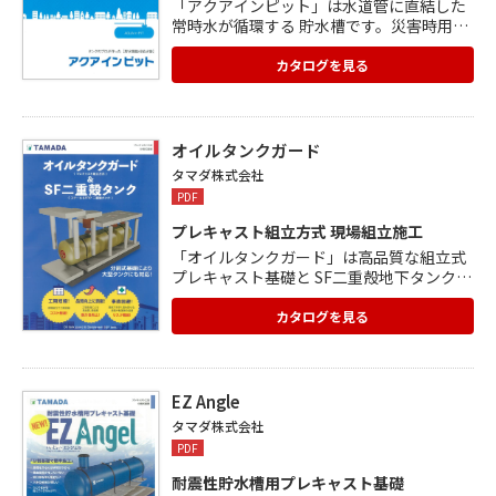
「アクアインピット」は水道管に直結した
常時水が循環する 貯水槽です。災害時用に
水を貯めておくタンクとは違い、水が 滞留
しませんので、通常時はそのまま水道水と
カタログを見る
して使え、 いざという時には飲料水や消火
用水を確保できます。 ■いつでも新鮮な水
を ■土地を有効利用 ■高い安全性 通常時
および災害時ともに大切な水を守ります。
オイルタンクガード
詳細はカタログをご覧ください。
タマダ株式会社
PDF
プレキャスト組立方式 現場組立施工
「オイルタンクガード」は高品質な組立式
プレキャスト基礎と SF二重殻地下タンクの
現場組立施工方法です。 単純施工で、従来
の現場コンクリート打ち施工に比べ現場施
カタログを見る
工を 最小限とすることで、大幅な工期短縮
と事故リスクの低減を 実現しました。 工期
短縮、コスト削減、耐久性向上、単純施
工、リスク軽減 などを実現できる「オイル
EZ Angle
タンクガード」の詳細をご覧ください。 規
タマダ株式会社
格・施工手順、凡例図などもございます。
PDF
耐震性貯水槽用プレキャスト基礎