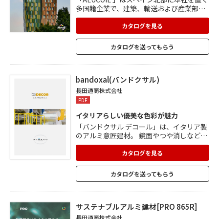
多国籍企業で、建築、輸送および産業部門
向けの高度な技術材料の製造を専門として
います。 「larcore A2」は、ALUCOIL の先
カタログを見る
進的な連続工程プロセスで製造される革新
的なアルミハニカムパネルです。 特に外壁
カタログを送ってもらう
材に適しており、さまざまな建築要件に対
する包括的なソリューションを提供。 曲げ
剛性、軽量性、不燃性、リサイクル性、断
熱性、エネルギー効率の面で大幅な改善を
bandoxal(バンドクサル)
もたらします。
長田通商株式会社
PDF
イタリアらしい優美な色彩が魅力
「バンドクサル デコール」は、イタリア製
のアルミ意匠建材。 鏡面やつや消しなど多
種多様な表面仕上げがあり、軽量で、カッ
トや曲げなどの加工も容易。 アルマイト処
カタログを見る
理により、耐腐食性・耐磨耗性が向上。 長
期間にわたり高品質を維持。 アルミ本来の
カタログを送ってもらう
輝きを残したままカラーリングを施してお
り、豊富なカラーバリエーションは一目で
わかる高級な色彩と質感があります。 無公
害で、リサイクル性100%。
サステナブルアルミ建材[PRO 865R]
長田通商株式会社