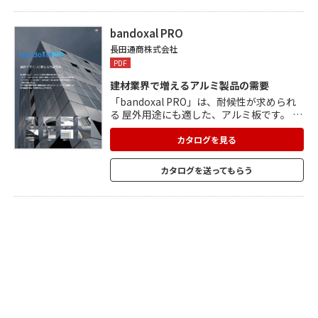
面寸法をご用意。アルミを使用しているの
で、軽量で施工しやすく、短期間での施工
が可能です。
bandoxal PRO
長田通商株式会社
PDF
建材業界で増えるアルミ製品の需要
「bandoxal PRO」は、耐候性が求められ
る 屋外用途にも適した、アルミ板です。 イ
タリア・ミラノ工場の連続コイルアルマイ
トラインに より、最大厚み3mm、最大幅
カタログを見る
2,000mmまでアルマイト処理 が可能で、
防錆皮膜であるアルマイト層を均一に生成
カタログを送ってもらう
させる ことにより、屋外での使用も可能と
なります。 軽量のため建物の負担を軽減。
リサイクルも容易です。 様々な組み合わせ
により、バリエーションも広がります。