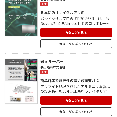
PDF
世界初のリサイクルアルミ
バンドクサルプロの『PRO 865R』は、 米
Novelis社と伊Almeco社とのコラボレーシ
ョンであり、 90%を超えるリサイクルアル
ミと革新的なアルメコ社の ”zero waste”ア
カタログを見る
ルマイト処理により誕生しました。 90%
リサイクル含有率 95% エネルギー消費削
カタログを送ってもらう
減率 80% CO2排出量削減率
鏡面ルーバー
長田通商株式会社
PDF
簡単施工で意匠性の高い鏡面天井に
アルマイト処理を施したアルミニウム製品
の製造販売を50年以上も行う、イタリア・
ALMECO(アルメコ)社のアルマイトアルミ
材を使用した鏡面ルーバーシステムです。
カタログを見る
一定の間隔で存在する鏡面部分が程よい映
り込みを創り出し、意匠性の高い鏡面天井
カタログを送ってもらう
を演出します。55mm幅と155mm幅の断