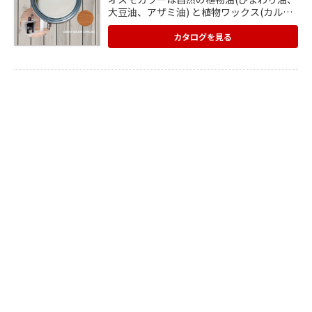
大豆油、アザミ油) と植物ワックス(カルナ
バワックス、カンデリラワックス)を ベー
スにした自然塗料です。 有害な化学物質や
カタログを見る
シンナーを含まない人に優しい 自然塗料で
す。 木は植物です。だから厳選された植物
油からできたオスモカラーが よくなじみま
す。水性塗料と違い塗膜を貼りませんの
で、 木の呼吸を妨げないのも特徴で、塗装
のメクレはがれも起こりません。 内装、家
具、フローリング、おもちゃまで安全にご
使用 いただけます。