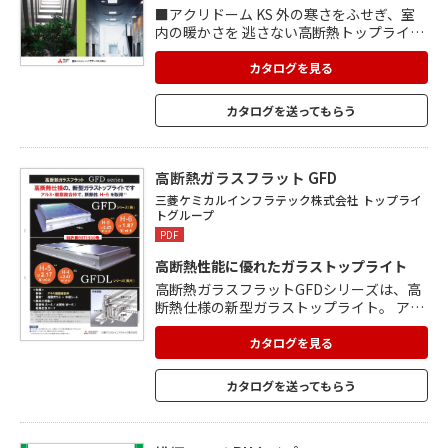
■アクリドーム KS 外の寒さをふせぎ、室
内の暖かさを 逃さない高断熱トップライト
です。 三層構造の優れた断熱性能で 寒冷地
や高気密・高断熱建築物に最適です。 ■ア
カタログを見る
クリドーム K 発売以来、様々な建築物に採
用頂いている、 スタンダードな固定式トッ
カタログを送ってもらう
プライトです。 自然採光による省エネ効果
が期待できます。 ■アクリドーム K-SUS ア
クリドームのステンレスタイプで、 耐火性
を求められる施設に最適です。 耐久性にも
高断熱ガラスフラット GFD
優れており、様々な建築物に 採用いただい
三菱ケミカルインフラテック株式会社 トップライ
ています。
トグループ
PDF
高断熱性能に優れたガラストップライト
高断熱ガラスフラットGFDシリーズは、高
断熱仕様の新型ガラストップライト。 アル
ミ・樹脂複合枠で、高い断熱性能を発揮。
使用屋外側には耐久性に優れたアルミ形材
カタログを見る
を使用し、室内側には熱伝導率がアルミの
約1/1000の樹脂形材を使用。 面材は、複層
カタログを送ってもらう
ガラス+中空シート(ポリカーボネート樹脂)
仕様。 ガラス部分は、総厚21.8~28.8の範
囲にて特注対応も可能です。 高耐食溶融め