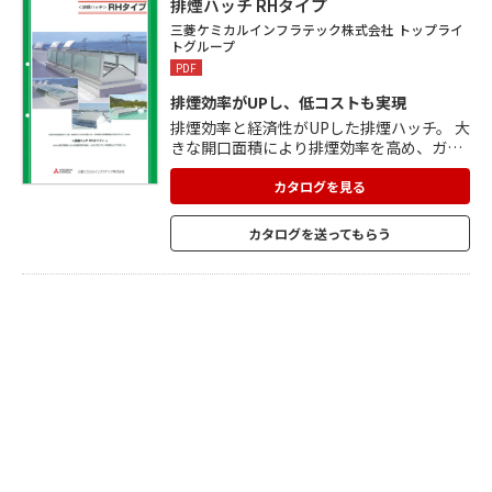
っき鋼板を用いることで、耐火性能にも優
排煙ハッチ RHタイプ
れています。
三菱ケミカルインフラテック株式会社 トップライ
トグループ
PDF
排煙効率がUPし、低コストも実現
排煙効率と経済性がUPした排煙ハッチ。 大
きな開口面積により排煙効率を高め、ガラ
スタイプは採光にも優れています。 開閉の
操作方法は手動オペレーターで、ガスステ
カタログを見る
ーによる両開き・片開きができます。 オプ
ションの特殊な連結用ジョイント金具を使
カタログを送ってもらう
えば、短辺連結・長辺連結仕様が可能。 ホ
ームセンターやショッピングセンターなど
の大型の商業施設や、工場・倉庫などの大
空間におすすめです。