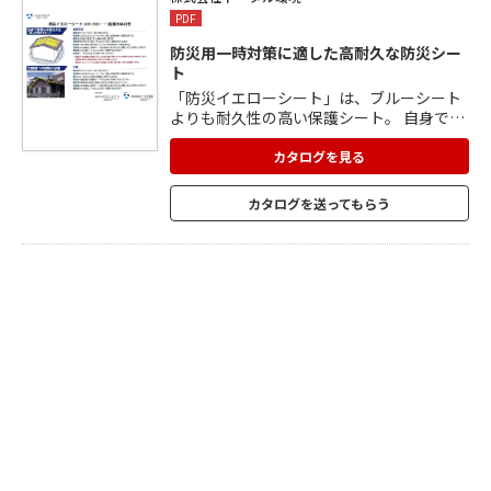
PDF
防災用一時対策に適した高耐久な防災シー
ト
「防災イエローシート」は、ブルーシート
よりも耐久性の高い保護シート。 自身での
設置が可能な方法もありますが、安全のた
めに職人さんに依頼する事をお勧めしま
カタログを見る
す。 防災イエローシートが濡れた場合には
特に滑り易いので注意が必要です。 強風に
カタログを送ってもらう
耐えるために、 屋根上の土嚢は10kg以上
が良いです。 外周を単管や桟木に固定する
場合には、補強ベルトに力が掛かるように
工夫してください。