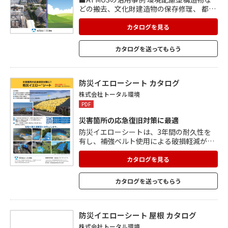
どの搬去、文化財建造物の保存修理、 都市
再開発および、一般作業場や保管ヤードな
ど、 様々なシーンで、安全で円滑な作業を
カタログを見る
可能にしています。 ■大規模農業を実現す
るハウス栽培用テント 予想のつかない台風
カタログを送ってもらう
や荒れた天候にも、 飛ばされない安全な仮
設構造物で、 テント内にある財産を守りま
す。 ■イベント・ライブ用の仮設テント 地
方イベントやライブなどにも安全に対応で
防災イエローシート カタログ
きる、 全天候型の空間を作り、 その中で興
株式会社トータル環境
行することができます。
PDF
災害箇所の応急復旧対策に最適
防災イエローシートは、3年間の耐久性を
有し、補強ベルト使用による破損軽減が可
能。 補強ベルト、単管を使用した速くて確
実な設営ができます。 フラップを使用した
カタログを見る
拡張のため、漏水対応も向上。 災害時の応
急復旧として、法面等の崩壊箇所や崩壊の
カタログを送ってもらう
恐れのある箇所に適しています。 盛土や切
土法面の一時的な養生、仮設盛土や残土、
土木資材の養生にも使用できます。 サイズ
は3種類あり、さまざまな箇所に対応可能。
防災イエローシート 屋根 カタログ
株式会社トータル環境