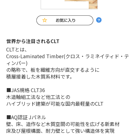
世界から注目されるCLT
CLTとは、
Cross-Laminated Timber(クロス・ラミネイティド・テ
ィンパー)
の略称で、板を繊維方向が直交するように
積層接着した木質系材料です。
■JAS規格 CLT36
木造軸組工法など他工法との
ハイブリッド建築が可能な国内最軽量のCLT
■AQ認証 Jパネル
壁、床、造作など木質空間の可能性を広げる新素材
床及び屋根構面、耐力壁として強い構造体を実現