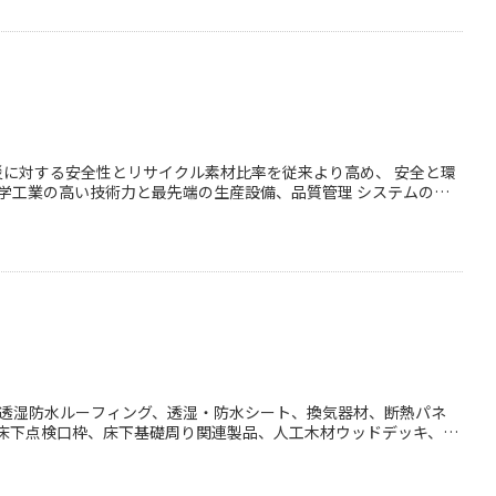
災に対する安全性とリサイクル素材比率を従来より高め、 安全と環
学工業の高い技術力と最先端の生産設備、品質管理 システムのも
兼ね
、仕様、形状、寸法などは カタログをご覧ください。
・透湿防水ルーフィング、透湿・防水シート、換気器材、断熱パネ
床下点検口枠、床下基礎周り関連製品、人工木材ウッドデッキ、ス
ーアクセスフロアなどを掲載。 抗菌・抗ウイルス製品も豊富にライ