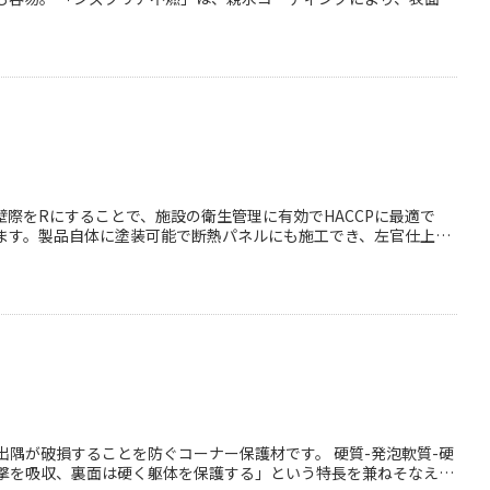
なった天井材です。 親水効果で汚れを浮かせるため、ふき取り掃除
し、施工性も抜群。
ます。製品自体に塗装可能で断熱パネルにも施工でき、左官仕上げ
していま
隅が破損することを防ぐコーナー保護材です。 硬質-発泡軟質-硬
撃を吸収、裏面は硬く躯体を保護する」という特長を兼ねそなえて