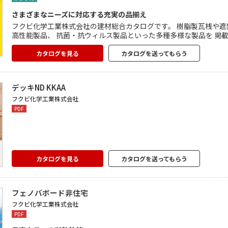
さまざまなニーズに対応する充実の品揃え
フクビ化学工業株式会社の建材総合カタログです。 樹脂製瓦桟や遮熱・透湿防水ルーフィング、 人工木材ウッドデッキなど、フクビの
高性能製品、 抗菌・抗ウィルス製品といった多種多様な製品を 掲
向け内装建材「ピュアナガード」など新商品も掲載しています。
カタログを見る
カタログを送ってもらう
デッキND KKAA
フクビ化学工業株式会社
PDF
カタログを見る
カタログを送ってもらう
フェノバボード非住宅
フクビ化学工業株式会社
PDF