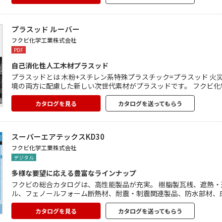
プラスッド ルーバー
フクビ化学工業株式会社
PDF
自己消化性人工木材プラスッド
プラスッドとは 木粉+スチレン系特殊プラスチック=プラスッド 火
境の両方に配慮した新しい次世代素材がプラスッドです。 フクビ化
とで生産されるプラスッド建材は 様々な建物で施工されております。 目かくしとして、デザイン装飾として、実用性と装飾性と 
備えたルーバーをご活用ください。 実績例、施工ガイド、納まり図
カタログを見る
カタログを送ってもらう
スーパーエアテックスKD30
フクビ化学工業株式会社
デジタル
多様な要望に応える豊富なラインナップ
フクビの総合カタログは、高性能製品が充実。 樹脂製瓦桟、遮熱
ル、フェノールフォーム断熱材、耐震・制震関連製品、防水部材、
パンドレル、養生関連製品、内装建材、外装建材、左官資材、フリ
ンナップ。
カタログを見る
カタログを送ってもらう