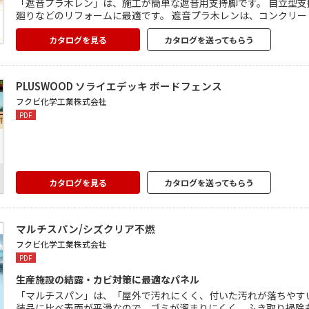
「遮音プラ木レン」は、施工が簡単な遮音用支持脚です。 自立型支
廻りなどのリフォームに最適です。 遮音プラ木レンは、コンクリートスラブに直接接着剤で固定し、 その上に床パネルを張っていき
ます。 ゴム硬度は50°と70°をご用意。使用用途に応じて遮音性
カタログを見る
カタログを送ってもらう
PLUSWOOD ソライエデッキ ボードフェンス
フクビ化学工業株式会社
PDF
カタログを見る
カタログを送ってもらう
マルチスパン/シズクリア不燃
フクビ化学工業株式会社
PDF
生産施設の結露・カビ対策に最適なパネル
「マルチスパン」は、「屋外で汚れにくく、付いた汚れが落ちやす
装品に比べ表面が平滑なので、ゴミが溜まりにくく、ふき取り掃除