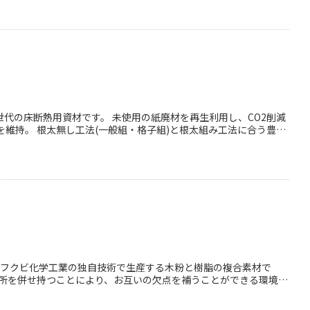
世代の床断熱用資材です。 未使用の紙廃材を再生利用し、CO2削減
を維持。 根太無し工法(一般組・格子組)と根太組み工法に合う豊富
ト・テーパー形状により、多様な寸法や材寸に対応できます。 施
長所を併せ持つことにより、お互いの欠点を補うことができる環境共