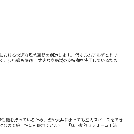
、ウッドダークブラウンの4色。
における快適な理想空間を創造します。 低ホルムアルデヒドで、
く、歩行感も快適。 丈夫な樹脂製の支持脚を使用しているため、
容易。 EPシリーズは、さまざまな建築物の構造、用途に対応可能
熱性能を持っているため、壁や天井に張っても室内スペースをでき
けなので施工性にも優れています。 「床下断熱リフォーム工法」
。