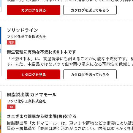
発生した結露水が玉にならず薄く広がり、勾配に沿って流れやすく
が簡単です。 断熱性、耐食性、安全性、不燃性に優れた効果を発揮
カタログを見る
カタログを送ってもらう
ソリッドライン
フクビ化学工業株式会社
PDF
衛生管理に有効な不燃材のR巾木です
「不燃R巾木」は、高温洗浄にも耐えることが可能な不燃材です。 壁際をRにすることで、施設の衛生管理に有効でHACCPに最適で
す。また、中空品ではないので虫や菌の温床になる可能性を低減し
に比べて仕上がりが綺麗で工期が短くなるというメリットもあります。 食品工場や保冷庫、クリーンルーム等への使用に適
す。
カタログを見る
カタログを送ってもらう
樹脂製出隅 カドマモール
フクビ化学工業株式会社
PDF
さまざまな衝撃から壁出隅(角)を守る
樹脂製出隅「カドマモール」は、車いすや荷物などの衝突により壁出
質の三層構造で「表面は硬く汚れがつきにくい、内部は柔らかく衝