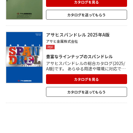
カタログを見る
カタログを送ってもらう
アサヒスパンドレル 2025年A版
アサヒ金属株式会社
PDF
豊富なラインナップのスパンドレル
アサヒスパンドレルの総合カタログ(2025/
A版)です。 あらゆる用途や環境に対応でき
る、機能性と意匠性に優れた製品を 多数ご
用意し、全国の建築現場へ納入できる態勢
カタログを見る
を整えています。 カラー鋼板、塩ビ鋼板(ヒ
シメタル)、カラーアルミ、アルミ押出型材
カタログを送ってもらう
には、一流メーカーの素材を採用。耐久
性、耐蝕性に優れています。 多彩なカラー
や形状、面幅、有孔(打抜き)等の 仕様を取
り揃えています。