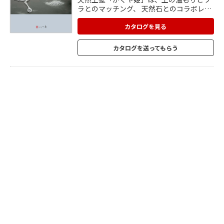
ラとのマッチング、 天然石とのコラボレー
ションで人々に感動と喜びを与えます。 技
術に裏打ちされた職人が造るものには、 独
カタログを見る
特の風合いと味わい深い美しさが潜んでい
ます。 <ラインナップ> ■土壁:天然の色土
カタログを送ってもらう
が持つ温かみと素材感が空間を演出。 ■金
属左官:天然の金属粉を使用した本物の質
感。 ■ホタル壁:多彩な色土と天然マイカを
組み合わせた壁材。