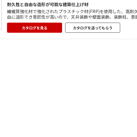
耐久性と自由な造形が可能な建築仕上げ材
繊維質強化材で強化されたプラスチック材(FRP)を使用した、高耐
由に造形でき意匠性が高いので、天井装飾や壁面装飾、装飾柱、意
比べて耐水性や耐候性も高く、錆や腐食が生じることもありません
較的容易に行うことができます。
カタログを見る
カタログを送ってもらう