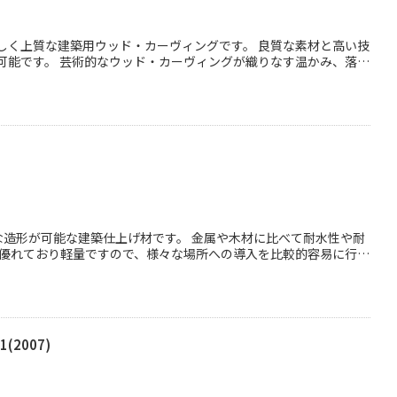
しく上質な建築用ウッド・カーヴィングです。 良質な素材と高い技
可能です。 芸術的なウッド・カーヴィングが織りなす温かみ、落ち
れない価値があります。また要望があれば、違う木材でも制作が可
な造形が可能な建築仕上げ材です。 金属や木材に比べて耐水性や耐
も優れており軽量ですので、様々な場所への導入を比較的容易に行う
ので、天井装飾や壁面装飾、装飾柱、意匠の細かいボーダー等に多く
2007)