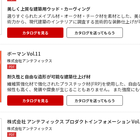
美しく上質な建築用ウッド・カーヴィング
選りすぐられたメイプル材・オーク材・チーク材を素材とした、美
術力から、現代建築のインテリアに調査する芸術的な装飾仕上げが
着き、心地よさ、高級感、優雅さ、調和性などは他の建材では得ら
能です。
カタログを見る
カタログを送ってもらう
ボーマン Vol.11
株式会社アンテフィックス
PDF
耐久性と自由な造形が可能な建築仕上げ材
繊維質強化材で強化されたプラスチック材(FRP)を使用した、自由
候性も高く、発錆や腐食が生じることもありません。 また強度に
ことができます。 どのような意匠も自由に造形でき意匠性が高い
の採用実績があります。
カタログを見る
カタログを送ってもらう
株式会社 アンテフィックス プロダクトインフォメーション Vol.1(
株式会社アンテフィックス
PDF