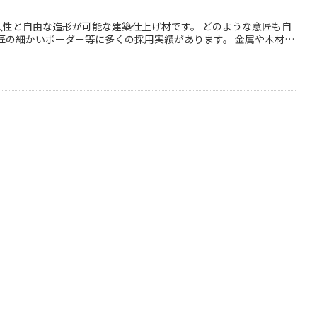
久性と自由な造形が可能な建築仕上げ材です。 どのような意匠も自
匠の細かいボーダー等に多くの採用実績があります。 金属や木材に
。 また強度にも優れており軽量ですので、様々な場所への導入が比