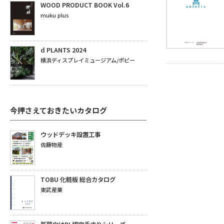
WOOD PRODUCT BOOK Vol.6
muku plus
d PLANTS 2024
横浜ディスプレイミュージアム/ポピー
今押さえておきたいカタログ
ウッドデッキ設置工事
佐藤物産
TOBU 化粧板 総合カタログ
東武産業