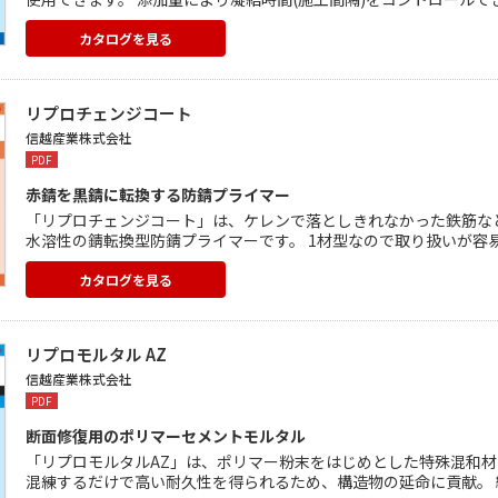
易。 塩化物を含まないので既設コンクリート構造物への悪影響もあ
や硬化収縮性も損ないません。 特に冬場のドライアウト対策に有効
カタログを見る
リプロチェンジコート
信越産業株式会社
PDF
赤錆を黒錆に転換する防錆プライマー
「リプロチェンジコート」は、ケレンで落としきれなかった鉄筋な
水溶性の錆転換型防錆プライマーです。 1材型なので取り扱いが容
AZとの良好な付着性を有し、リプロ防錆ペーストと併用しても付着を
酸化鉄)に変化させることで錆の進行を抑制。
カタログを見る
リプロモルタル AZ
信越産業株式会社
PDF
断面修復用のポリマーセメントモルタル
「リプロモルタルAZ」は、ポリマー粉末をはじめとした特殊混和材
混練するだけで高い耐久性を得られるため、構造物の延命に貢献。