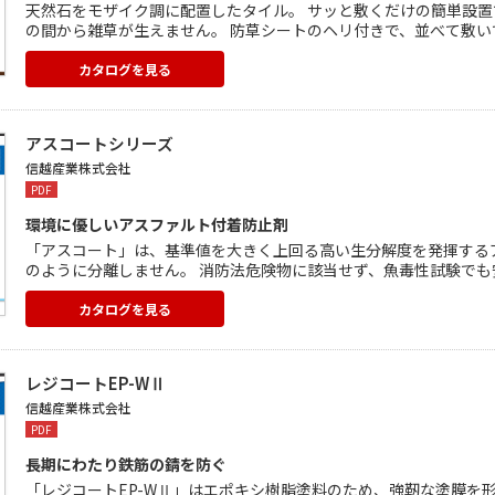
天然石をモザイク調に配置したタイル。 サッと敷くだけの簡単設置
の間から雑草が生えません。 防草シートのヘリ付きで、並べて敷い
ベース部分を省いてリーズナブルに。 色調は4パターンをご用意し
カタログを見る
アスコートシリーズ
信越産業株式会社
PDF
環境に優しいアスファルト付着防止剤
「アスコート」は、基準値を大きく上回る高い生分解度を発揮する
のように分離しません。 消防法危険物に該当せず、魚毒性試験でも
抑えられます。 原液凍結温度-15℃で、冬場の凍結に対応。 カッ
カタログを見る
レジコートEP-WⅡ
信越産業株式会社
PDF
長期にわたり鉄筋の錆を防ぐ
「レジコートEP-WⅡ」はエポキシ樹脂塗料のため、強靭な塗膜を形