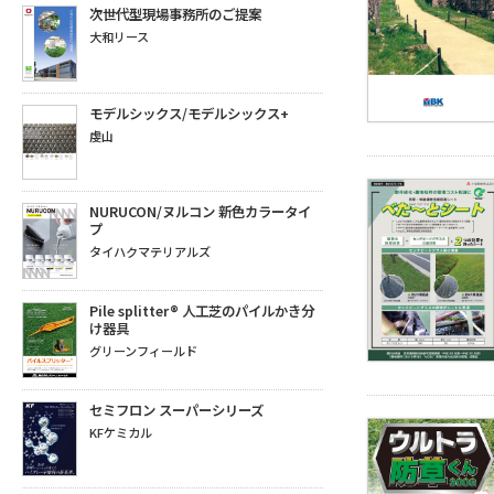
次世代型現場事務所のご提案
大和リース
モデルシックス/モデルシックス+
虔山
NURUCON/ヌルコン 新色カラータイ
プ
タイハクマテリアルズ
Pile splitter® 人工芝のパイルかき分
け器具
グリーンフィールド
セミフロン スーパーシリーズ
KFケミカル