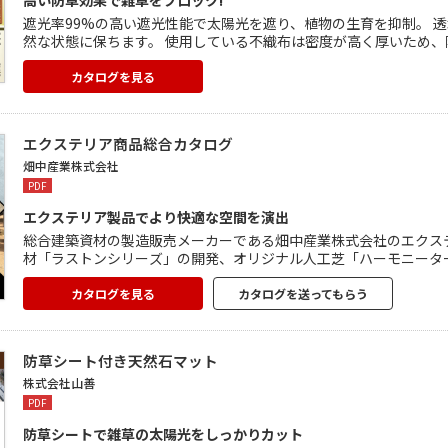
高い防草効果で雑草をブロック!
遮光率99%の高い遮光性能で太陽光を遮り、植物の生育を抑制。 
然な状態に保ちます。 使用している不織布は密度が高く厚いため、
ぎます。 優れた耐久性と耐候性で、強い防草効果を維持。 敷設後
できます。
カタログを見る
エクステリア商品総合カタログ
畑中産業株式会社
PDF
エクステリア製品でより快適な空間を演出
総合建築資材の製造販売メーカーである畑中産業株式会社のエクス
材「ラストンシリーズ」の開発、オリジナル人工芝「ハーモニータ
扱っております。 安全性に配慮しつつ、訪れる多くの人々が心地
遊歩道などさまざまなニーズに対応できます。
カタログを見る
カタログを送ってもらう
防草シート付き天然石マット
株式会社山善
PDF
防草シートで雑草の太陽光をしっかりカット