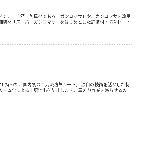
ンコマサを改良
舗装材「スーパーガンコマサ」をはじめとした舗装材・防草材・抑
併せ持った、国内初の二刀流防草シート。 独自の技術を活かした特
の一体化による土壌流出を防止します。 草刈り作業を減らせるの
る草刈り“ゼロ化”管理の省力化技術の開発」成果品。