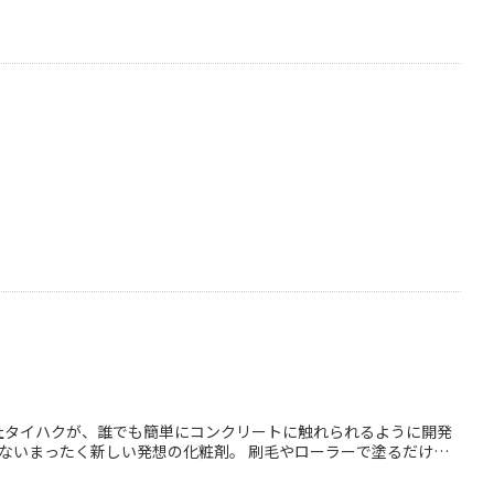
ともに施工性が良好。
会社タイハクが、誰でも簡単にコンクリートに触れられるように開発
ないまったく新しい発想の化粧剤。 刷毛やローラーで塗るだけ
った1液タイプで、高度な技術は不要。 誰でも手軽に「塗れる」コ