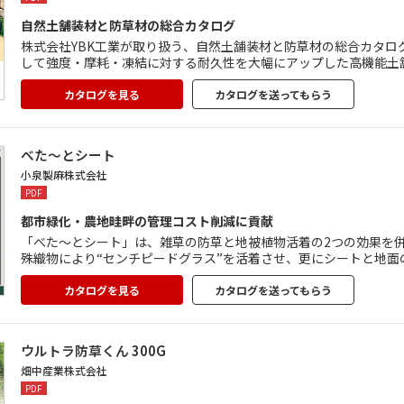
自然土舗装材と防草材の総合カタログ
株式会社YBK工業が取り扱う、自然土舗装材と防草材の総合カタログです。 自然土防草材である「ガンコマサ」や、ガ
して強度・摩耗・凍結に対する耐久性を大幅にアップした高機能土
草材等を掲載。 自然土を固化させる独自の技術により、雨でぬかるんだり雑草が生い茂ってしまうという土の問題点を解決し、快適な
住環境の創造に貢献しています。
カタログを見る
カタログを送ってもらう
べた～とシート
小泉製麻株式会社
PDF
都市緑化・農地畦畔の管理コスト削減に貢献
「べた～とシート」は、雑草の防草と地被植物活着の2つの効果を
殊織物により“センチピードグラス”を活着させ、更にシートと地面
で、維持管理コストの大幅削減が期待できます。 「農地畦畔におけ
カタログを見る
カタログを送ってもらう
ウルトラ防草くん 300G
畑中産業株式会社
PDF