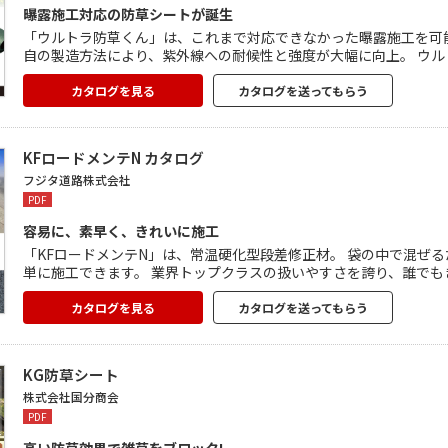
曝露施工対応の防草シートが誕生
「ウルトラ防草くん」は、これまで対応できなかった曝露施工を可
自の製造方法により、紫外線への耐候性と強度が大幅に向上。 ウ
リ・溶剤に対し優れた耐性を持っています。 強力な雑草の抑制効
軽量のため持ち運びも簡単で、施工性にも優れています。
カタログを見る
カタログを送ってもらう
KFロードメンテN カタログ
フジタ道路株式会社
PDF
容易に、素早く、きれいに施工
「KFロードメンテN」は、常温硬化型段差修正材。 袋の中で混ぜ
単に施工できます。 業界トップクラスの扱いやすさを誇り、誰でも
縮強度、適度な曲げ強度によるバランスの取れた物性を実現。 中長
で、無害で臭いも軽減。 道路やマンホール周りなど、さまざまな場
カタログを見る
カタログを送ってもらう
KG防草シート
株式会社国分商会
PDF