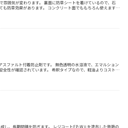
で雰囲気が変わります。 裏面に防草シートを着けているので、石
ても防草効果があります。 コンクリート面でももちろん使えます。
ました。
アスファルト付着防止剤です。 無色透明の水溶液で、エマルション
安全性が確認されています。 希釈タイプなので、軽油よりコストが
トバックを起こさないため、周囲を汚染しません。
成し、長期間錆を防ぎます。 レジコートEP-WⅡを塗布した鉄筋の