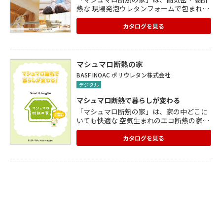
熱な 現場発泡ウレタンフォームで包まれた
住まいです。 マシュマロ断熱は、構造材
(柱・土台)に接着をするため、 冷気の侵入
カタログを見る
がありません。 長期にわたり剥がれたり、
隙間ができることもありません。 温度差の
少ない快適な空間をつくることで、 冬場の
ヒートショックを未然に防止します。 高齢
マシュマロ断熱の家
者の暮らしにも安心です。 エアコンの効き
BASF INOAC ポリウレタン株式会社
が速く、少ない冷暖房費ですむ 省エネルギ
デジタル
ー住宅を実現できます。
マシュマロ断熱で暮らしが変わる
「マシュマロ断熱の家」は、家の中どこに
いても快適な 空気生まれのエコ断熱の家で
す。 従来の断熱材と異なり、現場で断熱材
を形成する 現場発泡ウレタンフォームで
カタログを見る
す。 形成された断熱材の内部は空気の泡な
ので環境負荷が小さく、 非常に軽く接着性
があるので、脱落や垂れ下がりがありませ
ん。 柱や土台に隙間なく接着するため、 冷
気の侵入がなく温度差を小さくすることが
できます。 結露に強く吸音性も高いなど、
マシュマロ断熱で 快適な暮らしを実現しま
す。