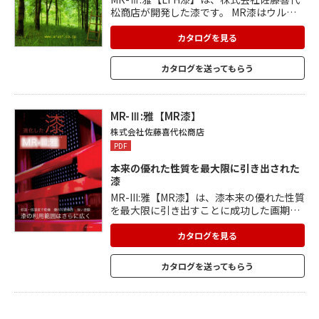
松商店が開発した漆です。 MR漆はウルシ
ノキの樹液100%新精製方法により、漆が
本来 有する優れた性質を最大限に引き出す
カタログを見る
ことに成功しました。 耐候性に優れ、常温
常湿度でも効果するなどの特徴がありま
カタログを送ってもらう
す。 漆塗りをした無垢のフローリング材や
テーブルは、さらっとした 独特の手ざわり
が人気です。寿命が長くメンテナンスが楽
で、 塗り足しも簡単です。現場塗装も可能
MR-Ⅲ:雅【MR漆】
です。
株式会社佐藤喜代松商店
PDF
本来の優れた性質を最大限に引き出された
漆
MR-III:雅【MR漆】は、漆本来の優れた性質
を最大限に引き出すことに成功した画期的
な漆です。 従来の精製法では、熱を加える
過程で漆液中の酵素をある程度失活せざる
カタログを見る
を得ませんでしたが、MR漆は熱を加えず、
酵素を失活させないように開発し、その結
カタログを送ってもらう
果、優れた性能を有しました。 様々な実験
と改良を重ねた第三世代のMR-III:雅は、低
温・低湿度で乾燥硬化し、塗膜の耐候性が
良く、塗膜の透明度や光沢度(艶)が高い製