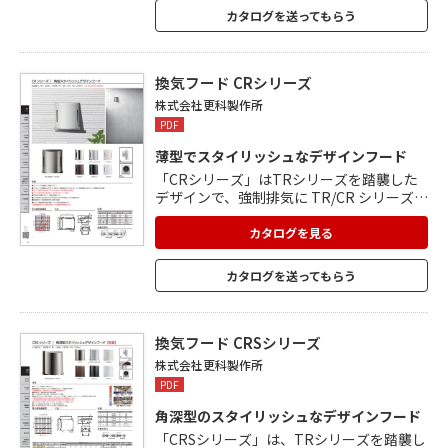
が付いているので、ビスで外壁にしっかり
カタログを送ってもらう
固定できます。 カチオン電着塗装+粉体塗
装(クリア色は粉体塗装のみ)。
換気フード CRシリーズ
株式会社更科製作所
PDF
薄型でスタイリッシュなデザインフード
「CRシリーズ」はTRシリーズを踏襲した
デザインで、強制排気に TR/CR シリーズ・
自然給気に RK シリーズ等組合せが可能。
フード下部が斜めに深く下がっているので
カタログを見る
雨仕舞が良く、フード上部を斜めに塞ぐこ
とで鳥の巣が作りにくい構造になっていま
カタログを送ってもらう
す。 天井裏に制震材付きで、雨音を軽減し
ます。 薄型設計で、隣地境界が狭い場所に
最適。
換気フード CRSシリーズ
株式会社更科製作所
PDF
角深型のスタイリッシュなデザインフード
「CRSシリーズ」は、TRシリーズを踏襲し