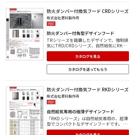
防火ダンパー付換気フード CRDシリーズ
株式会社更科製作所
PDF
防火ダンパー付角型デザインフード
TRシリーズを踏襲したデザインで、強制排
気にTRD/CRDシリーズ、自然給気にRKD
シリーズなどの組合せが可能。 フード下部
が斜めに深く下がっているので、雨仕舞の
カタログを見る
良い構造。 フード上部を斜めに塞ぐこと
で、鳥の巣が作りにくい構造になっていま
カタログを送ってもらう
す。 天井裏に制震材付きで、雨音を軽減し
ます。 ノック式の穴2か所とステンレスの
ビス2本で外壁にしっかり固定できます。
薄型設計で、隣地境界が狭い場所に最適。
防火ダンパー付換気フード RKDシリーズ
株式会社更科製作所
PDF
自然給気専用の極薄デザインフード
「RKD シリーズ」は自然給気専用の、超薄
型でコンパクトなデザインフードです。 T
R シリーズを踏襲したデザインなので、強
制排気に TRD/CRD/CPD シリーズ・自然給
カタログを見る