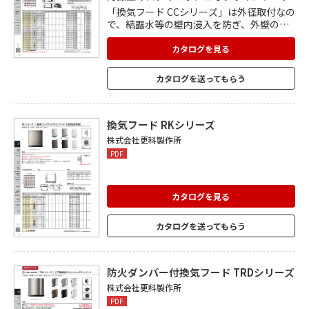
「換気フード CCシリーズ」は外径取付なの
で、結露水等の壁内浸入を防ぎ、外壁の破
損を防ぎます。 寒冷地や浴室に最適。 コー
キングを切らずにフードの脱着ができ、お
カタログを見る
手入れもラクラク。 天井裏に制震板付で、
雨音を軽減します。 コンパクト設計でデザ
カタログを送ってもらう
イン性を追求。 フードが斜めに深く下がっ
た構造で、雨仕舞が良く、鳥の巣を作らせ
ない構造。
換気フード RKシリーズ
株式会社更科製作所
PDF
カタログを見る
カタログを送ってもらう
防火ダンパー付換気フード TRDシリーズ
株式会社更科製作所
PDF