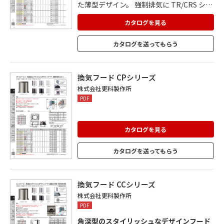
た薄型デザイン。 強制排気に TR/CRS シリ
ーズ・自然給気に RK シリーズ等組合せが
可能。 薄型設計なので、隣地境界が狭い場
カタログを見る
所に最適。 フード上部を斜めに塞ぐこと
で、鳥の巣が作りにくい構造になっていま
カタログを送ってもらう
す。 防音効果があり、音楽室・シアタール
ーム・交通量の多い箇所に最適です。
換気フード CPシリーズ
株式会社更科製作所
PDF
カタログを見る
カタログを送ってもらう
換気フード CCシリーズ
株式会社更科製作所
PDF
角深型のスタイリッシュなデザインフード