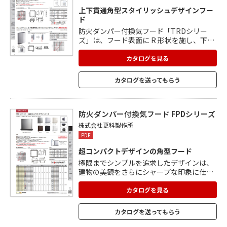
上下貫通角型スタイリッシュデザインフー
ド
防火ダンパー付換気フード「TRDシリー
ズ」は、フード表面に R 形状を施し、下か
ら吹き上げる風はそのまま上へ通り抜ける
構造。 フード内部に水除け板があり、雨水
カタログを見る
はガラリを避けた両側から落ちる構造にな
っています。 雨水がガラリ内部に入って
カタログを送ってもらう
も、パイプの奥への浸入を防ぐ水止裏板
付。 薄型設計で、隣地境界が狭い場所に最
適。 ビス組立式なので、施工後もヒューズ
交換やメンテナンスが行えます。
防火ダンパー付換気フード FPDシリーズ
株式会社更科製作所
PDF
超コンパクトデザインの角型フード
極限までシンプルを追求したデザインは、
建物の美観をさらにシャープな印象に仕上
げます。 天井裏に制震材付きで、雨音を軽
減。 ノック式穴(2 カ所)が付いているの
カタログを見る
で、ビスで外壁にしっかり固定できます。
ビス組立式なので、施工後もフード・ガラ
カタログを送ってもらう
リ部を取り外し、ヒューズ交換やメンテナ
ンスが行えます。 防火ダンパー付き。