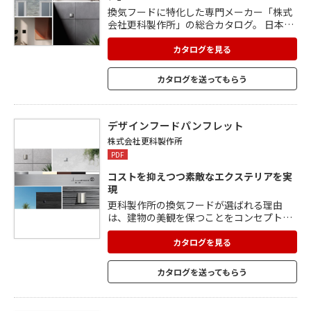
換気フードに特化した専門メーカー「株式
会社更科製作所」の総合カタログ。 日本国
内で唯一、換気部材のメーカー直販を行っ
ています。 革新的なアイデアと、確かな技
カタログを見る
術力、そして美しいデザインを、常に追
求。 パイプ用ファン、ダクト用換気扇、浴
カタログを送ってもらう
室乾燥暖房機、第 1 種換気システム、火災
警報器、テレビドアホンなどを掲載してい
ます。
デザインフードパンフレット
株式会社更科製作所
PDF
コストを抑えつつ素敵なエクステリアを実
現
更科製作所の換気フードが選ばれる理由
は、建物の美観を保つことをコンセプトに
設計された、これまでにない洗練された
「デザインフード」だからです。 日本国内
カタログを見る
で唯一の、換気フードに特化した直販メー
カーで、コストダウンも実現。 デザインは
カタログを送ってもらう
もちろん、換気フードの性能として求めら
れる低圧損・防錆力・風雨耐性などの課題
を、製品構造と独自の設計、一元管理され