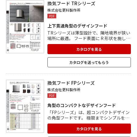
た生産体制で実現しています。
換気フード TRシリーズ
株式会社更科製作所
PDF
上下貫通角型のデザインフード
TRシリーズは薄型設計で、隣地境界が狭い
場所に最適。 フード表面に R 形状を施し、
下から吹き上げる風はそのまま上へ通り抜
ける構造。 フード内部に水除け板があり、
カタログを見る
雨水はガラリを避けた両側から落ちる構造
になっています。 雨水がガラリ内部に入っ
カタログを送ってもらう
ても、パイプの奥への浸入を防ぐ水止裏板
付。 ノック式の穴 2 か所とステンレスのビ
ス 2 本で外壁にしっかり固定できます。
換気フード FPシリーズ
株式会社更科製作所
PDF
角型のコンパクトなデザインフード
「FPシリーズ」は、超コンパクトデザイン
の角型フードです。 極限までシンプルを追
求したデザインは、建物の美観を更にシャ
ープな印象に仕上げます。 天井裏に制震材
カタログを見る
付きで、雨音を軽減。 ノック式穴(2 カ所)