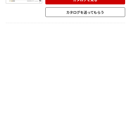
気に RKD シリーズ等組合せが可能。 外壁
からのフードの厚みはわずか 22mmで、外
カタログを送ってもらう
壁からの突出感は感じにくい設計。 全方向
からの風雨の侵入を防ぎます。 ビス組立式
なので、施工後もフード・ガラリ部を取り
外し、ヒューズ交換やメンテナンスが行え
ます。