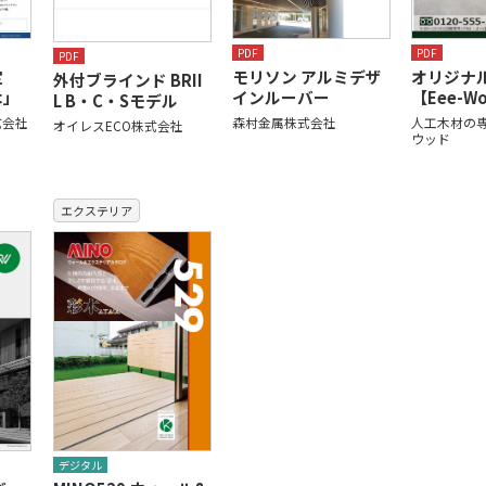
PDF
PDF
PDF
定
モリソン アルミデザ
オリジナ
外付ブラインド BRII
木」
インルーバー
【Eee-W
L B・C・Sモデル
式会社
森村金属株式会社
人工木材の専
オイレスECO株式会社
ウッド
エクステリア
デジタル