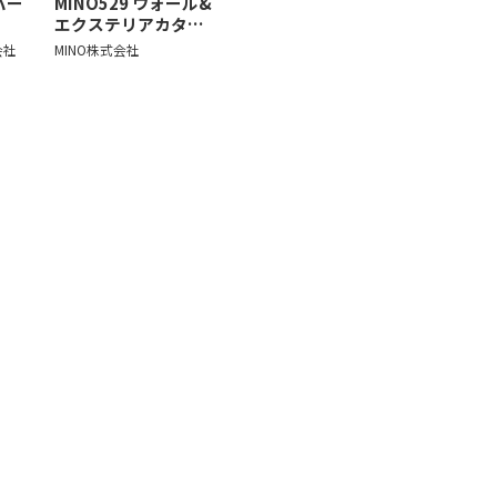
バー
MINO529 ウォール&
エクステリアカタ…
会社
MINO株式会社