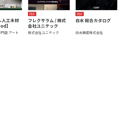
PDF
PDF
ル人工木材
フレクサラム / 株式
白水 総合カタログ
ood】
会社ユニテック
門店 アート
株式会社ユニテック
白水興産株式会社