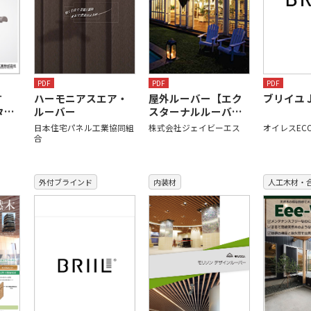
PDF
PDF
PDF
す
ブリイユ 
ハーモニアスエア・
屋外ルーバー【エク
タ…
ルーバー
スターナルルーバ…
オイレスEC
日本住宅パネル工業協同組
株式会社ジェイビーエス
合
外付ブラインド
内装材
人工木材・