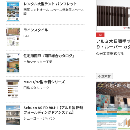
レンタル大型テント パンフレット
西尾レントオール スペース営業部スペース
課
ラインスタイル
PDF
F&F
アルミ木目調手
り・ルーバー カ
久米工業株式会社
住宅用雨戸『雨戸総合カタログ』
三和シヤッター工業
不燃木材
MX-91/92型 木目シリーズ
田島メタルワーク
Schüco AS FD 90.HI【アルミ製 断熱
フォールディングドアシステム】
シューコー・ジャパン