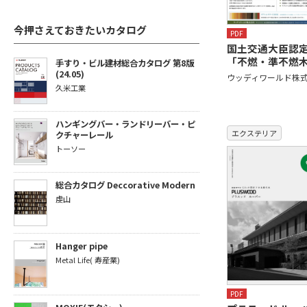
今押さえておきたいカタログ
PDF
国土交通大臣認
「不燃・準不燃
手すり・ビル建材総合カタログ 第8版
(24.05)
ウッディワールド株
久米工業
ハンギングバー・ランドリーバー・ピ
エクステリア
クチャーレール
トーソー
総合カタログ Deccorative Modern
虔山
Hanger pipe
Metal Life( 寿産業)
PDF