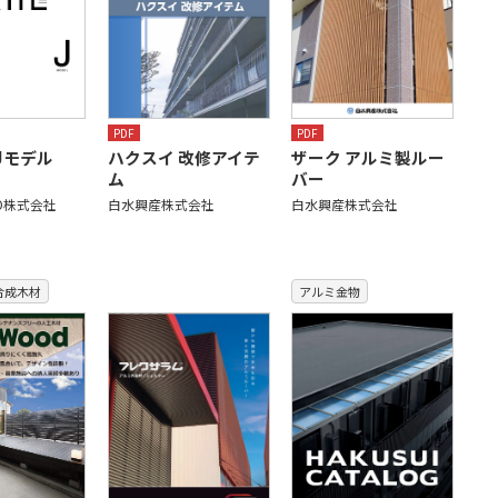
PDF
PDF
Jモデル
ハクスイ 改修アイテ
ザーク アルミ製ルー
ム
バー
O株式会社
白水興産株式会社
白水興産株式会社
合成木材
アルミ金物