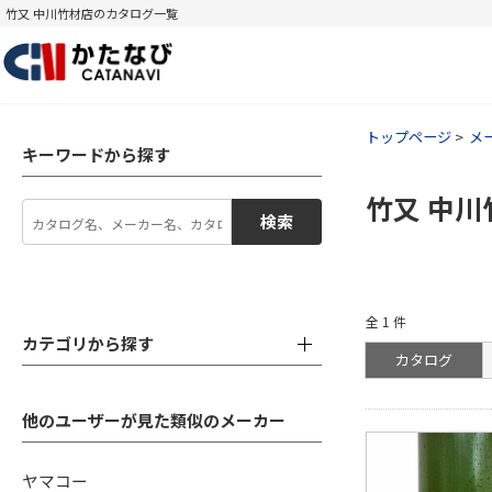
竹又 中川竹材店のカタログ一覧
トップページ
メ
キーワードから探す
竹又 中川
検索
全
1
件
カテゴリから探す
カタログ
他のユーザーが見た類似のメーカー
ヤマコー