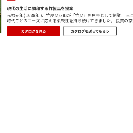
現代の生活に調和する竹製品を提案
元禄元年( 1688年 )、竹屋又四郎が「竹又」を屋号として創業。
時代ごとのニーズに応える柔軟性を持ち続けてきました。 良質の
広くデザイン、製作、施工しています。 伝承の技に斬新な技法を
す。
カタログを見る
カタログを送ってもらう