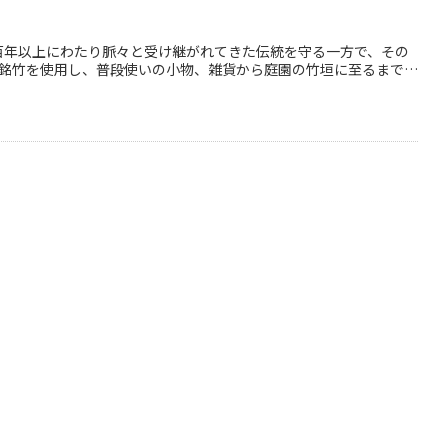
 三百年以上にわたり脈々と受け継がれてきた伝統を守る一方で、その
京銘竹を使用し、普段使いの小物、雑貨から庭園の竹垣に至るまで幅
凝らし、現代の生活に調和する竹製品を提案・プロデュースしていま