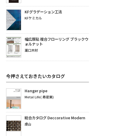
KFグラデーション工法
KFケミカル
幅広厚貼 複合フローリング ブラックウ
ォルナット
瀧口木材
今押さえておきたいカタログ
Hanger pipe
Metal Life( 寿産業)
総合カタログ Deccorative Modern
虔山