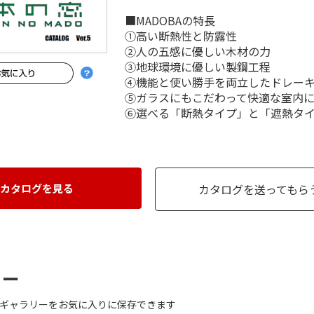
■MADOBAの特長
①高い断熱性と防露性
②人の五感に優しい木材の力
③地球環境に優しい製鋼工程
④機能と使い勝手を両立したドレー
⑤ガラスにもこだわって快適な室内
⑥選べる「断熱タイプ」と「遮熱タ
カタログを見る
カタログを送ってもら
リー
ギャラリーをお気に入りに保存できます