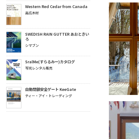
Western Red Cedar from Canada
高広木材
SWEDISH RAIN GUTTER あおときい
ろ
シマブン
SralMe(すらるみー)カタログ
写光レンタル販売
自動閉鎖安全ゲート KeeGate
ティー・アイ・トレーディング