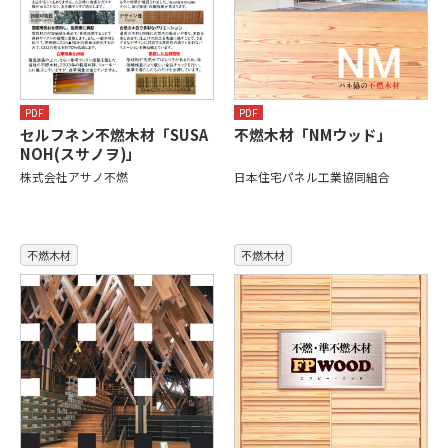
PDF
PDF
セルフネン不燃木材「SUSA
不燃木材「NMウッド」
NOH(スサノヲ)」
株式会社アサノ不燃
日本住宅パネル工業協同組合
不燃木材
不燃木材