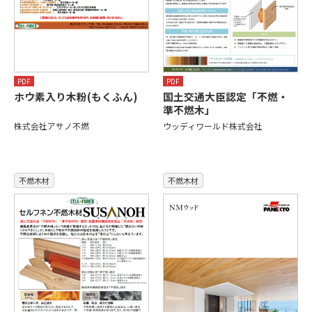
PDF
PDF
ホウ素入り木粉(もくふん)
国土交通大臣認定「不燃・
準不燃木」
株式会社アサノ不燃
ウッディワールド株式会社
不燃木材
不燃木材