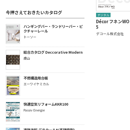
今押さえておきたいカタログ
デジタル
Décor フネンWO 
5
ハンギングバー・ランドリーバー・ピ
クチャーレール
デコール株式会社
トーソー
総合カタログ Deccorative Modern
虔山
不燃構造用合板
エーワイケミカル
快適空気リフォームKKR100
Passiv Energie
遮熱塗料 デラクール®(高硬度型)