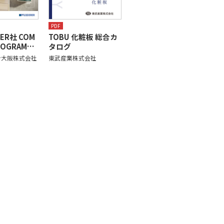
PDF
RER社 COM
TOBU 化粧板 総合カ
ROGRAM…
タログ
ン大阪株式会社
東武産業株式会社