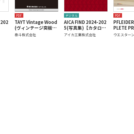
PDF
デジタル
PDF
202
TAYT Vintage Wood
AICA FIND 2024-202
PFLEIDE
(ヴィンテージ突板…
5(写真集)【カタロ…
PLETE P
泰斗株式会社
アイカ工業株式会社
ウエスター