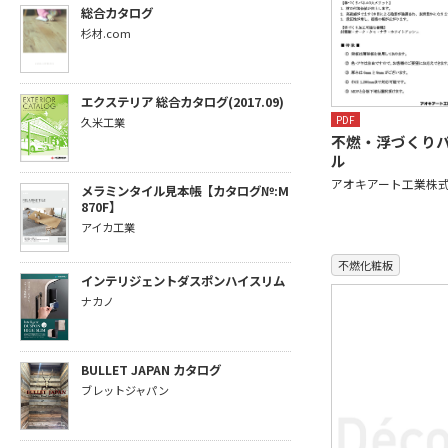
総合カタログ
杉材.com
エクステリア 総合カタログ(2017.09)
PDF
久米工業
不燃・浮づくり
ル
アオキアート工業株
メラミンタイル見本帳【カタログ№:M
870F】
アイカ工業
不燃化粧板
インテリジェントダスポンハイスリム
ナカノ
BULLET JAPAN カタログ
ブレットジャパン