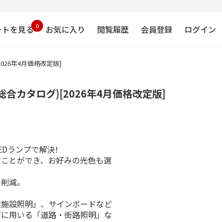
0
ートを見る
お気に入り
閲覧履歴
会員登録
ログイン
026年4月価格改定版]
総合カタログ)[2026年4月価格改定版]
Dランプで解決!
すことができ、お好みの光色も選
も削減。
業施設照明」、サインボードなど
どに用いる「道路・街路照明」な