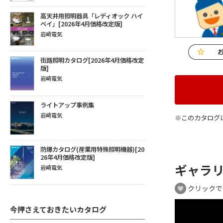
高天井用照明器具「レディオック ハイ
ベイ」[2026年4月価格改定版]
岩崎電気
街路照明カタログ[2026年4月価格改定
版]
岩崎電気
ライトアップ事例集
岩崎電気
※このカタログ
防爆カタログ(産業用特殊照明機器)[20
26年4月価格改定版]
ギャラ
岩崎電気
クリックで
今押さえておきたいカタログ