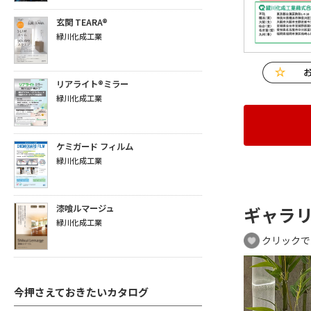
玄関 TEARA®
緑川化成工業
リアライト®ミラー
緑川化成工業
ケミガード フィルム
緑川化成工業
漆喰ルマージュ
ギャラ
緑川化成工業
クリックで
今押さえておきたいカタログ