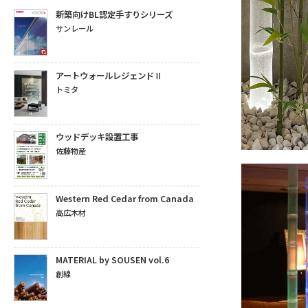
新築向けBL認定手すりシリーズ
サンレール
アートウォールレジェンドⅡ
トミタ
ウッドデッキ設置工事
佐藤物産
Western Red Cedar from Canada
高広木材
MATERIAL by SOUSEN vol.6
創線